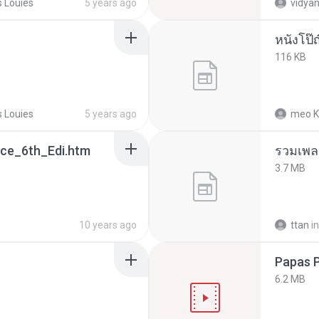
 Louies
5 years ago
vidyan
หนังโป๊ญ
116 KB
 Louies
5 years ago
meo K
ce_6th_Edi.htm
3.7 MB
10 years ago
ttan
in
Papas 
6.2 MB