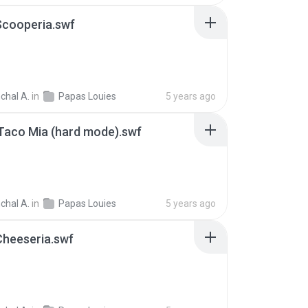
Scooperia.swf
chal A.
in
Papas Louies
5 years ago
Taco Mia (hard mode).swf
chal A.
in
Papas Louies
5 years ago
Cheeseria.swf