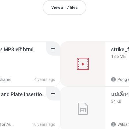
View all 7 files
 MP3 ฟรี.html
strike
18.5 MB
shared
4 years ago
Pong 
03-Workframe Shapes and Plate Insertion.swf
34 KB
ProSteel for AutoCAD - Modeling Fundamentals
10 years ago
Witsan