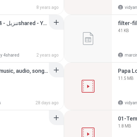
8 years ago
vidyan
GANN CALCULATOR - تنزيل - 4shared - Ys ys.html
filter-f
41 KB
y 4shared
2 years ago
marci
ดาวน์โหลดได้ฟรีจาก - music, audio, song - 4shared - การใช้แฟ้มร่วมกันและพื้นที่จัดเก็บโดยไม่เสียค่าใช้จ่าย.html
Papa Lo
11.5 MB
s
28 days ago
vidyan
1.8 MB