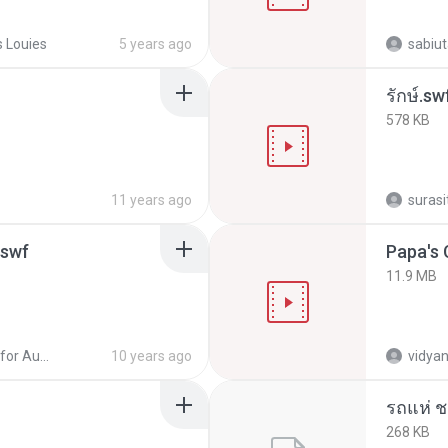
 Louies
5 years ago
sabiu
รักษ์.sw
578 KB
11 years ago
suras
.swf
Papa's
11.9 MB
ProSteel for AutoCAD - Modeling Fundamentals
10 years ago
vidyan
268 KB