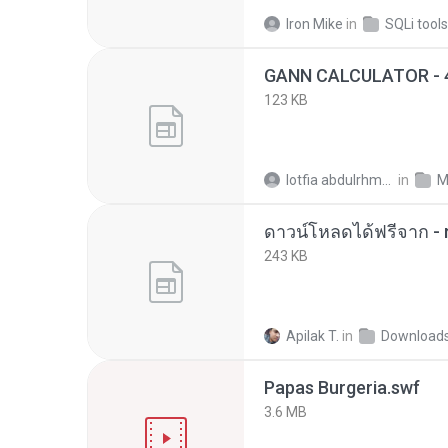
Iron Mike
in
SQLi tools
123 KB
lotfia abdulrhman
in
M
243 KB
Apilak T.
in
Download
Papas Burgeria.swf
3.6 MB