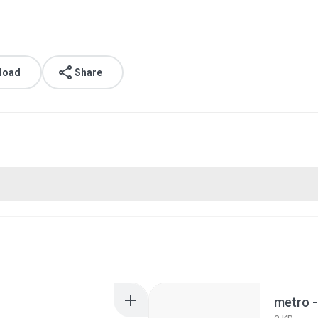
load
Share
metro -