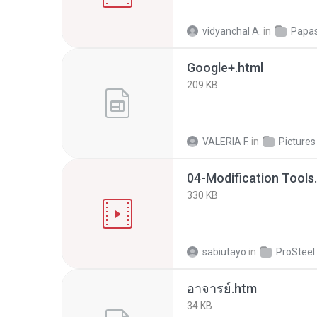
vidyanchal A.
in
Papas
Google+.html
209 KB
VALERIA F.
in
Pictures
04-Modification Tools
330 KB
sabiutayo
in
อาจารย์.htm
34 KB