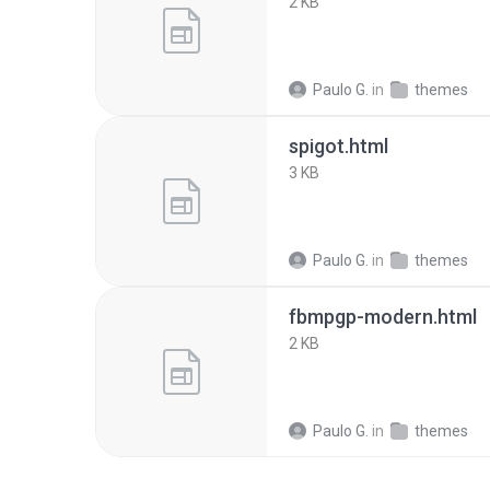
2 KB
Paulo G.
in
themes
spigot.html
3 KB
Paulo G.
in
themes
fbmpgp-modern.html
2 KB
Paulo G.
in
themes