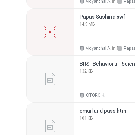
vidyanchal A.
in
Papas
Papas Sushiria.swf
14.9 MB
vidyanchal A.
in
Papas
BRS_Behavioral_Scien
132 KB
OTORO H.
email and pass.html
101 KB