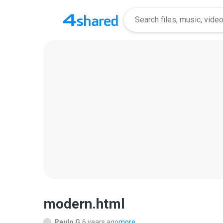
modern.html
Paulo G.
6 years ago
more...