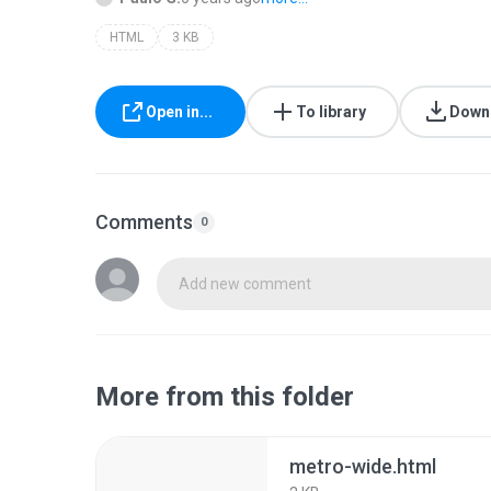
HTML
3 KB
Open in...
To library
Down
Comments
0
Add new comment
More from this folder
metro-wide.html