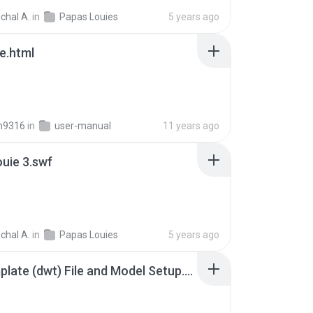
chal A.
in
Papas Louies
5 years ago
ile.html
n9316
in
user-manual
11 years ago
uie 3.swf
chal A.
in
Papas Louies
5 years ago
01-Template (dwt) File and Model Setup.swf