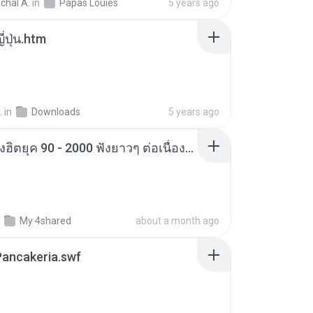
chal A.
in
Papas Louies
5 years ago
ี่ปุ่น.htm
.
in
Downloads
5 years ago
รวมเพลงฮิตยุค 90 - 2000 ฟังยาวๆ ต่อเนื่อง 24 เพลง _ ใจนักเลง _ แพ้ใจ _ เล่าสู่กันฟัง - YouTube.html
My 4shared
about a month ago
Pancakeria.swf