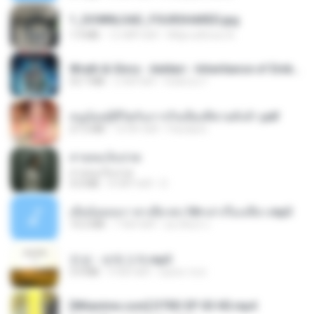
1_DOWNLOAD_FOURSHARED.jpg
1.9 MB
12 महीने पहले
Wtlprodthree A.
Wrath & Glory - Aeldari - Inheritance of Embers.pdf
53.7 MB
2 साल पहले
federico f
หนูน้อยสู้ชีวิตกับภารกิจเลี้ยงพี่ชายทั้งห้า.pdf
27.2 MB
16 दिन पहले
Pandarin
สายลมเจ็บปวด
สายลมเจ็บปวด
4.0 MB
8 महीने पहले
D
เมียน้อยเหงา พาเสียวค่ะ18+เล่าเรื่องเสียว.mp3
14.2 MB
7 साल पहले
อมรพันธ์ จ.
진성 - 보릿고개.mp3
3.4 MB
4 साल पहले
castor-trot
[Witanime.com] DTRD EP 03 HD.mp4