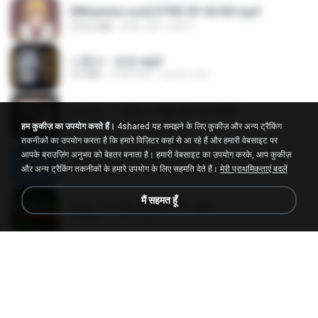
[Witanime.com] DTRD EP 04 HD.mp4
279.0 MB
8 दिन पहले
DRTY
나훈아 - 영영.mp3
3.5 MB
4 साल पहले
castor-trot
배금성 - 사랑이 비를 맞아요.mp3
3.5 MB
4 साल पहले
castor-trot
हम कुकीज़ का उपयोग करते हैं।
4shared यह समझने के लिए कुकीज़ और अन्य ट्रैकिंग
तकनीकों का उपयोग करता है कि हमारे विज़िटर कहां से आ रहे हैं और हमारी वेबसाइट पर
आपके ब्राउज़िंग अनुभव को बेहतर बनाता है। हमारी वेबसाइट का उपयोग करके, आप कुकीज़
신유리) 유두자위 A to Z.mp3
और अन्य ट्रैकिंग तकनीकों के हमारे उपयोग के लिए सहमति देते हैं।
मेरी प्राथमिकताएं बदलें
256.6 MB
2 साल पहले
좀비고4인커플 좀.
मैं सहमत हूँ
진성 - 천년을 빌려준다면.mp3
3.4 MB
4 साल पहले
castor-trot
Kita Usahakan Lagi
Kita Usahakan Lagi
3.3 MB
एक साल पहले
Fazri M.
DJ TIKTOK TERBARU 2025🎵DJ JANGAN TUNGGU LAMA LAMA NANTI LAMA LAMA 🎵DJ SEDIA AKU SEBELUM HUJAN
DJ TIKTOK TERBARU 2025🎵DJ JANGAN TUNGGU LAMA LAMA NANTI LAMA LAMA 🎵DJ SEDIA AKU SEBELUM HUJAN