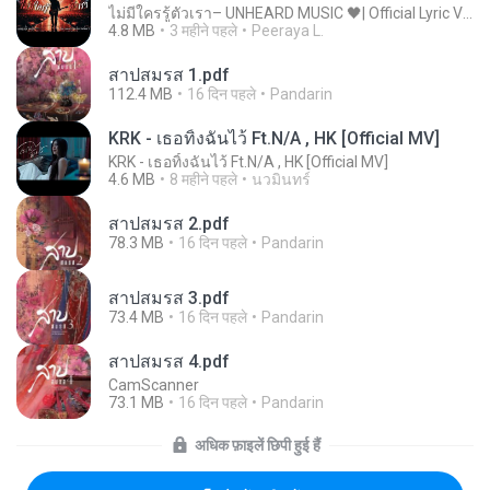
ไม่มีใครรู้ตัวเรา– UNHEARD MUSIC 🖤| Official Lyric Video | เพลงสู้ชีวิต
4.8 MB
3 महीने पहले
Peeraya L.
สาปสมรส 1.pdf
112.4 MB
16 दिन पहले
Pandarin
KRK - เธอทิ้งฉันไว้ Ft.N/A , HK [Official MV]
KRK - เธอทิ้งฉันไว้ Ft.N/A , HK [Official MV]
4.6 MB
8 महीने पहले
นวมินทร์
สาปสมรส 2.pdf
78.3 MB
16 दिन पहले
Pandarin
สาปสมรส 3.pdf
73.4 MB
16 दिन पहले
Pandarin
สาปสมรส 4.pdf
CamScanner
73.1 MB
16 दिन पहले
Pandarin
अधिक फ़ाइलें छिपी हुई हैं