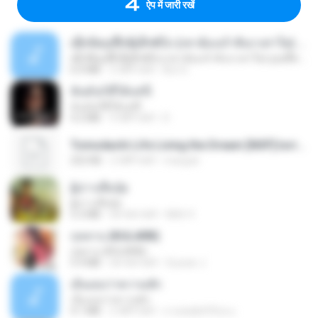
ऐप में जारी रखें
ເຊົາຮ້ອງເຖົ້າຊິເອົາທໍ່ໃດ (เซาฮ้องเถ้าสิเอาเท่าใด) ບຸນເກີດ ຫນູຫ່ວງ ft. ໂສພາ ຈຸນທະລາ
ເຊົາຮ້ອງເຖົ້າຊິເອົາທໍ່ໃດ (เซาฮ้องเถ้าสิเอาเท่าใด) ບຸນເກີດ ຫນູຫ່ວງ ft. ໂສພາ ຈຸນທະລາ
6.0 MB
2 महीने पहले
But G.
ฉันมันก็ดีได้แค่นี้
ฉันมันก็ดีได้แค่นี้
4.2 MB
9 महीने पहले
D
Tomodachi Life Living the Dream [NSP].torrent
252 KB
2 महीने पहले
margob
ผู้บ่าวเสื้อปุ๋ย
ผู้บ่าวเสื้อปุ๋ย
5.2 MB
एक साल पहले
Mith 9.
กุหลาบ (KULARB)
กุหลาบ (KULARB)
5.9 MB
एक साल पहले
Suwan J.
เอิ้นเธอว่าความฮัก
เอิ้นเธอว่าความฮัก
4.1 MB
2 महीने पहले
ถามพ่อ&#39;พ ม.