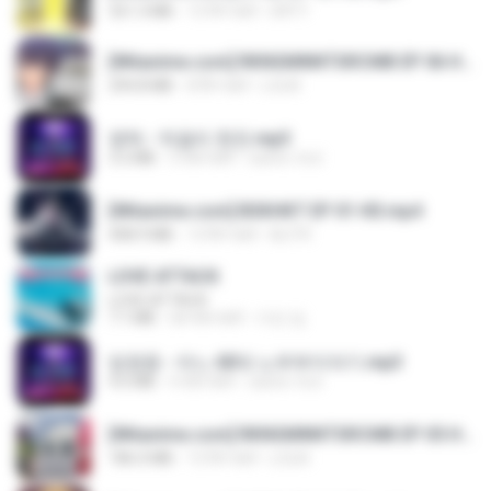
321.3 MB
15 दिन पहले
DRTY
[Witanime.com] RKNGMNNTSRCMB EP 06 HD.mp4
294.8 MB
8 दिन पहले
LOLKI
영탁 - 막걸리 한잔.mp3
3.2 MB
3 साल पहले
castor-trot
[Witanime.com] BSKHKT EP 01 HD.mp4
408.9 MB
13 दिन पहले
BLITR
LOVE ATTACK
LOVE ATTACK
7.1 MB
एक साल पहले
지빈 임.
임영웅 - 어느 60대 노부부이야기.mp3
4.6 MB
4 साल पहले
castor-trot
[Witanime.com] RKNGMNNTSRCMB EP 05 HD.mp4
186.0 MB
15 दिन पहले
LOLKI