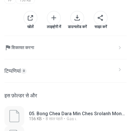
FP
156 KB
खोलें
लाइब्रेरी में
डाउनलोड करें
साझा करें
शिकायत करना
टिप्पणियां
0
इस फ़ोल्डर से और
05. Bong Chea Dara Min Ches Srolanh Monus Tormada Te Ey (Roth).fp
156 KB
8 साल पहले
น้อย เ.