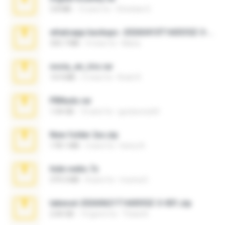
3.8 MB
12 anni fa
Christian D.
whatsapp backups -20260410T160335Z-3-001.zip
335.7 MB
4 mesi fa
Maria
novia_en_trio.rar
14.9 MB
5 mesi fa
Rodri R.
PBNuds.rar
1.04 GB
10 anni fa
gustavocs64
New folder 2xx.zip
178.1 MB
3 anni fa
henry N.
hide vedio.7z
379.3 MB
8 anni fa
munna E.
takeout-20260621T160055Z-3-001.zip
2.00 GB
14 giorni fa
Thata N.