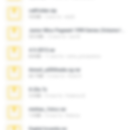
cellfolder.zip
9.8 MB
3 anni fa
ela26
Junior Miss Pageant 1999 Series (Volume I Part I NC 6).7z
53.5 MB
12 anni fa
luis M.
4-5-2015.rar
8.8 MB
11 anni fa
extra_precautions
Anna4_yd3t0nada.sg.rar
60.7 MB
5 mesi fa
Rodri R.
X-23x.7z
3.4 MB
9 mesi fa
Federico B.
minhas_fotos.rar
1.4 MB
3 mesi fa
Rebeca
Digital Insanity.rar