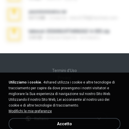
yasminmineira.rar
647.5 MB
2 mesi fa
letiro5708@fanchatu.com
takeout-20260624T040626Z-6-003.zip
2.00 GB
circa un mese fa
อรรถพงษ์ บ.
Termini d'Uso
Privacy
Utilizziamo i cookie.
4shared utilizza i cookie e altre tecnologie di
Supporto
tracciamento per capire da dove provengono i nostri visitatori e
Non venda le mie informazioni personali
migliorare la Sua esperienza di navigazione sul nostro Sito Web.
Non condivida le mie informazioni personali
Utilizzando il nostro Sito Web, Lei acconsente al nostro uso dei
cookie e di altre tecnologie di tracciamento.
Modifichi le mie preferenze
Italiano
Accetto