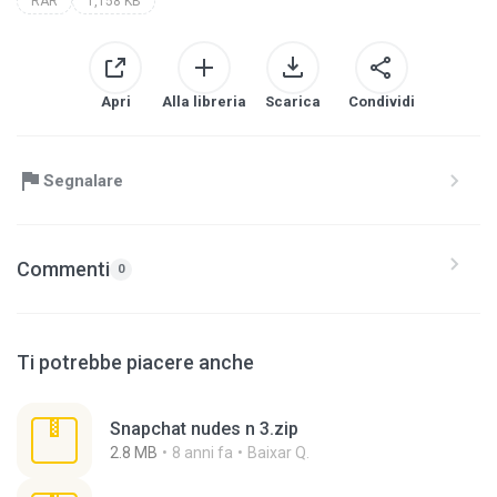
RAR
1,158 KB
Apri
Alla libreria
Scarica
Condividi
Segnalare
Commenti
0
Ti potrebbe piacere anche
Snapchat nudes n 3.zip
2.8 MB
8 anni fa
Baixar Q.