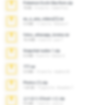
Pokemon Ecchi Gba Rom.zip
70 KB
4 mesi fa
Caleb Price
eu_e_ana_videos[1].rar
5.5 MB
11 anni fa
Adriano F.
fotos_whasapp_lorena.rar
76.4 MB
4 anni fa
jose T.
Snapchat nudes 1.zip
6.0 MB
8 anni fa
Baixar Q.
777.rar
2.0 MB
10 anni fa
vladimir M.
Photos (1).zip
1.60 GB
15 giorni fa
Anacleto T.
김지윤의 iCloud 사진.zip
9.6 MB
7 anni fa
성경 김.