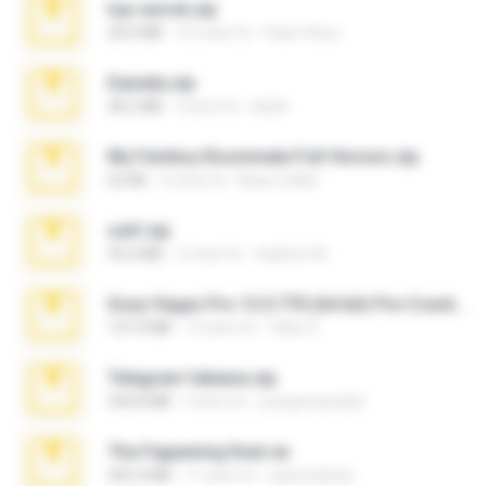
top secret.zip
20.6 MB
10 mesi fa
Vasni Vhuo
Daniela.zip
28.2 MB
3 anni fa
ela26
My Femboy Roommate Full Version.zip
62 KB
5 mesi fa
Beau Collier
ouh!.zip
95.6 MB
2 mesi fa
vladimir M.
Sony Vegas Pro 12.0.770 (64-bit) Pre-Cracked.zip
137.0 MB
12 anni fa
Tales S.
Telegram fabiana.zip
244.8 MB
4 anni fa
yrangravanatal
The Fappening final.rar
302.4 MB
11 anni fa
raulmedinax