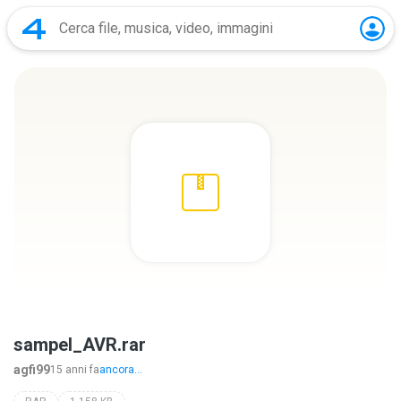
sampel_AVR.rar
agfi99
15 anni fa
ancora...