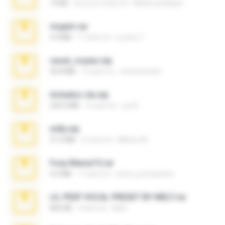
73 KB
circa un mese fa
Maverick Mayer
virgem.rar
4.4 MB
17 anni fa
Lucinei 7.
casal_voyeur.zip
20.8 MB
15 anni fa
netowescher
Achados sla.zip
220.0 MB
5 mesi fa
Lya K.
milly.zip
31.0 MB
6 mesi fa
Milene M.
Foxy Mama15.rar
9.5 MB
17 anni fa
extra_precautions
LIL PEEP VOCAL PRESET BY MELT.rar
826 KB
4 anni fa
Melt ..