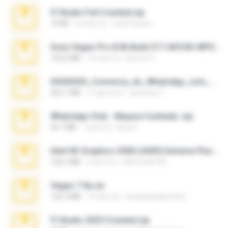
Fl Studio Full Cracked.zip
79 KB
4 mesi fa
Joel Powers
Sony Vegas Pro 8.0b Build 217-AVCHD-MPG-AC3 FIXED.7z
192.6 MB
16 anni fa
Steven P.
65536533_Conversa_do_WhatsApp_com_Meu_Esposo.zip
262.1 MB
17 giorni fa
desomar T.
WhatsApp Chat - Mayara Cunhada .zip
36.7 MB
7 anni fa
Ana K.
Intel HD Graphics 3000 (4459) Extreme Plus 2.0.zip
126.5 MB
6 anni fa
nIGHTmAYOR
Vegas 7.0a.rar
120.3 MB
15 anni fa
boyisadangerzone
Fl Studio 2025 Cracked.zip