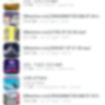
진성 - 보릿고개.mp3
3.4 MB
vor 4 Jahren
castor-trot
[Witanime.com] RKNGMNNTSRCMB EP 06 HD.mp4
294.8 MB
vor 8 Tagen
LOLKI
[Witanime.com] DTRD EP 03 HD.mp4
321.3 MB
vor 16 Tagen
DRTY
[Witanime.com] BSKHKT EP 01 HD.mp4
408.9 MB
vor 13 Tagen
BLITR
영탁 - 막걸리 한잔.mp3
3.2 MB
vor 3 Jahren
castor-trot
LOVE ATTACK
LOVE ATTACK
7.1 MB
vor etwa einem Jahr
지빈 임.
[Witanime.com] RKNGMNNTSRCMB EP 05 HD.mp4
186.0 MB
vor 15 Tagen
LOLKI