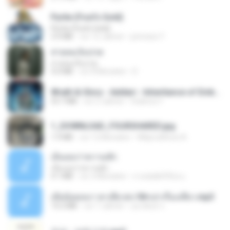
Pyrite (Fool's Gold)
Pyrite (Fool's Gold)
3.4 MB
vor 12 Jahren
princess Y.
สายลมเจ็บปวด
สายลมเจ็บปวด
4.0 MB
vor 8 Monaten
D
Wrath & Glory - Aeldari - Inheritance of Embers.pdf
53.7 MB
vor 2 Jahren
federico f
1_DOWNLOAD_FOURSHARED.jpg
1.9 MB
vor 12 Monaten
Wtlprodthree A.
เอิ้นเธอว่าความฮัก
เอิ้นเธอว่าความฮัก
4.1 MB
vor 2 Monaten
ถามพ่อ&#39;พ ม.
เมียน้อยเหงา พาเสียวค่ะ18+เล่าเรื่องเสียว.mp3
14.2 MB
vor 7 Jahren
อมรพันธ์ จ.