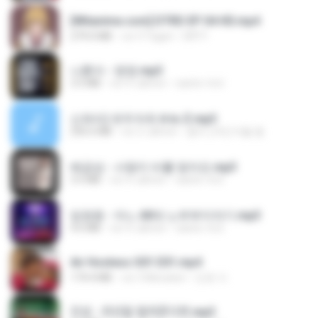
[Witanime.com] DTRD EP 04 HD.mp4
279.0 MB
vor 9 Tagen
DRTY
나훈아 - 영영.mp3
3.5 MB
vor 4 Jahren
castor-trot
신유리) 유두자위 A to Z.mp3
256.6 MB
vor 2 Jahren
좀비고4인커플 좀.
배금성 - 사랑이 비를 맞아요.mp3
3.5 MB
vor 4 Jahren
castor-trot
임영웅 - 어느 60대 노부부이야기.mp3
4.6 MB
vor 4 Jahren
castor-trot
Air Hostess S01 E01.mp4
174.4 MB
vor 3 Monaten
민호 이.
진성 - 천년을 빌려준다면.mp3