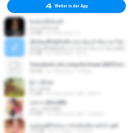
Weiter in der App
ฉันมันก็ดีได้แค่นี้
ฉันมันก็ดีได้แค่นี้
4.2 MB
vor 9 Monaten
D
ເຊົາຮ້ອງເຖົ້າຊິເອົາທໍ່ໃດ (เซาฮ้องเถ้าสิเอาเท่าใด) ບຸນເກີດ ຫນູຫ່ວງ ft. ໂສພາ ຈຸນທະລາ
ເຊົາຮ້ອງເຖົ້າຊິເອົາທໍ່ໃດ (เซาฮ้องเถ้าสิเอาเท่าใด) ບຸນເກີດ ຫນູຫ່ວງ ft. ໂສພາ ຈຸນທະລາ
6.0 MB
vor 2 Monaten
But G.
Tomodachi Life Living the Dream [NSP].torrent
252 KB
vor 2 Monaten
margob
ผู้บ่าวเสื้อปุ๋ย
ผู้บ่าวเสื้อปุ๋ย
5.2 MB
vor etwa einem Jahr
Mith 9.
กุหลาบ (KULARB)
กุหลาบ (KULARB)
5.9 MB
vor etwa einem Jahr
Suwan J.
หนูน้อยสู้ชีวิตกับภารกิจเลี้ยงพี่ชายทั้งห้า.pdf
27.2 MB
vor 16 Tagen
Pandarin