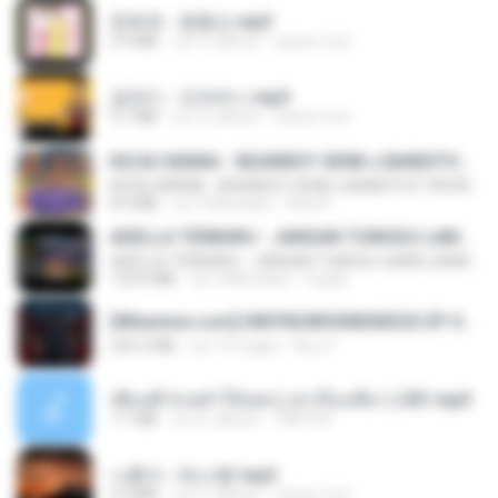
문희옥 - 평행선.mp3
2.9 MB
vor 4 Jahren
castor-trot
금잔디 - 오라버니.mp3
3.1 MB
vor 4 Jahren
castor-trot
KICAU MANIA - NDARBOY GENK x BANDITOZ YAOW 86 (OFFICIAL LYRIC VIDEO) GAS POL NDANGAK
KICAU MANIA - NDARBOY GENK x BANDITOZ YAOW 86 (OFFICIAL LYRIC VIDEO) GAS POL NDANGAK
8.9 MB
vor 3 Monaten
Rina P.
ADELLA TERBARU - JANGAN TUNGGU LAMA LAMA - GELAS RETAK - OM ADELLA FULL ALBUM TERBARU 2026
ADELLA TERBARU - JANGAN TUNGGU LAMA LAMA - GELAS RETAK - OM ADELLA FULL ALBUM TERBARU 2026
133.0 MB
vor 4 Monaten
Cuplis
[Witanime.com] HMYNGWHSNIDMS2S EP 04 HD.mp4
235.5 MB
vor 14 Tagen
KILJY
เพื่อนพี่ ช่วยทำให้เสด ( เล่าเรื่องเสียว ) 201.mp3
7.1 MB
vor 6 Jahren
TNP2 M.
나훈아 - 테스형!.mp3
4.4 MB
vor 4 Jahren
castor-trot