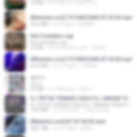
3.4 MB
vor 4 Jahren
castor-trot
[Witanime.com] TSTJWGCDMS EP 05 HD.mp4
423.2 MB
vor 8 Tagen
DOMISR
Kita Usahakan Lagi
Kita Usahakan Lagi
3.3 MB
vor etwa einem Jahr
Fazri M.
[Witanime.com] TSTJWGCDMS EP 04 HD.mp4
567.0 MB
vor 15 Tagen
DOMISR
갑자기
갑자기
3.0 MB
vor 2 Monaten
복희 박.
DJ TIKTOK TERBARU 2025🎵DJ JANGAN TUNGGU LAMA LAMA NANTI LAMA LAMA 🎵DJ SEDIA AKU SEBELUM HUJAN
DJ TIKTOK TERBARU 2025🎵DJ JANGAN TUNGGU LAMA LAMA NANTI LAMA LAMA 🎵DJ SEDIA AKU SEBELUM HUJAN
199.4 MB
vor 6 Monaten
Yahya Lahiya
[Witanime.com] BT EP 04 HD.mp4
248.7 MB
vor 13 Tagen
BAXK