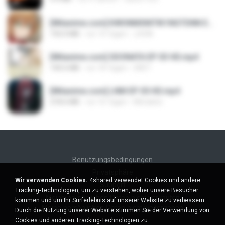
[Witanime.com] KWONMSNITIK1NGTDNN EP 04 HD.mp4
192.0 MB
vor 14 Tagen
JUVIA
[Witanime.com] SDONATA EP 03 HD.mp4
140.6 MB
vor 18 Tagen
GRET
[Witanime.com] LNM EP 05 HD.mp4
218.6 MB
vor 16 Tagen
MUrabito
Benutzungsbedingungen
Privatsphäre
Wir verwenden Cookies.
4shared verwendet Cookies und andere
Support
Tracking-Technologien, um zu verstehen, woher unsere Besucher
Meine persönlichen Daten nicht verkaufen
kommen und um Ihr Surferlebnis auf unserer Website zu verbessern.
Meine persönlichen Daten nicht weitergeben
Durch die Nutzung unserer Website stimmen Sie der Verwendung von
Cookies und anderen Tracking-Technologien zu.