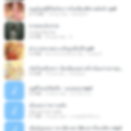
หนูน้อยสู้ชีวิตกับภารกิจเลี้ยงพี่ชายทั้งห้า.pdf
27.2 MB
18 hari lalu
Pandarin
สายลมเจ็บปวด
สายลมเจ็บปวด
4.0 MB
8 bulan lalu
D
ฝ่าบาททรงพระเจริญหมื่นปี1.pdf
6.4 MB
kira-kira setahun lalu
Orasa K.
เกิดใหม่อีกครา อี๋เหนียงอย่างข้าเป็นภรรยาขุนนาง 1_ST.pdf
4.9 MB
18 hari lalu
Pandarin
อยู่ที่ไหนก็คิดถึง - เมนทอล.mp3
4.2 MB
2 tahun lalu
มันไม้สาย ม.
เอิ้นเธอว่าความฮัก
เอิ้นเธอว่าความฮัก
4.1 MB
2 bulan lalu
ถามพ่อ&#39;พ ม.
เมียน้อยเหงา พาเสียวค่ะ18+เล่าเรื่องเสียว.mp3