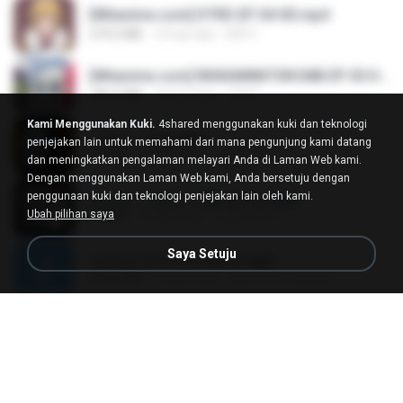
[Witanime.com] DTRD EP 04 HD.mp4
279.0 MB
10 hari lalu
DRTY
[Witanime.com] RKNGMNNTSRCMB EP 05 HD.mp4
186.0 MB
16 hari lalu
LOLKI
Kami Menggunakan Kuki.
4shared menggunakan kuki dan teknologi
나훈아 - 영영.mp3
penjejakan lain untuk memahami dari mana pengunjung kami datang
3.5 MB
4 tahun lalu
castor-trot
dan meningkatkan pengalaman melayari Anda di Laman Web kami.
Dengan menggunakan Laman Web kami, Anda bersetuju dengan
penggunaan kuki dan teknologi penjejakan lain oleh kami.
배금성 - 사랑이 비를 맞아요.mp3
Ubah pilihan saya
3.5 MB
4 tahun lalu
castor-trot
Saya Setuju
신유리) 유두자위 A to Z.mp3
256.6 MB
2 tahun lalu
좀비고4인커플 좀.
Air Hostess S01 E01.mp4
174.4 MB
3 bulan lalu
민호 이.
임영웅 - 어느 60대 노부부이야기.mp3
4.6 MB
4 tahun lalu
castor-trot