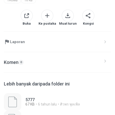
THUMB
16 KB
Buka
Ke pustaka
Muat turun
Kongsi
Laporan
Komen
0
Lebih banyak daripada folder ini
5777
67 KB
6 tahun lalu
ศิวพร พูลเพิ่ล