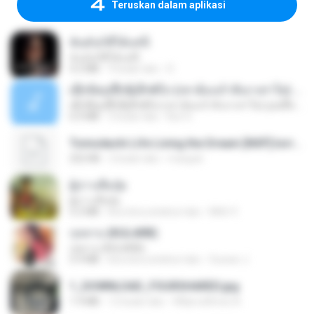
Teruskan dalam aplikasi
ฉันมันก็ดีได้แค่นี้
ฉันมันก็ดีได้แค่นี้
4.2 MB
9 bulan lalu
D
ເຊົາຮ້ອງເຖົ້າຊິເອົາທໍ່ໃດ (เซาฮ้องเถ้าสิเอาเท่าใด) ບຸນເກີດ ຫນູຫ່ວງ ft. ໂສພາ ຈຸນທະລາ
ເຊົາຮ້ອງເຖົ້າຊິເອົາທໍ່ໃດ (เซาฮ้องเถ้าสิเอาเท่าใด) ບຸນເກີດ ຫນູຫ່ວງ ft. ໂສພາ ຈຸນທະລາ
6.0 MB
2 bulan lalu
But G.
Tomodachi Life Living the Dream [NSP].torrent
252 KB
2 bulan lalu
margob
ผู้บ่าวเสื้อปุ๋ย
ผู้บ่าวเสื้อปุ๋ย
5.2 MB
kira-kira setahun lalu
Mith 9.
กุหลาบ (KULARB)
กุหลาบ (KULARB)
5.9 MB
kira-kira setahun lalu
Suwan J.
1_DOWNLOAD_FOURSHARED.jpg
1.9 MB
12 bulan lalu
Wtlprodthree A.