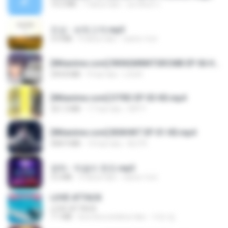
14.2 MB
7 tahun lalu
อมรพันธ์ จ.
진성 - 보릿고개.mp3
3.4 MB
4 tahun lalu
castor-trot
[Witanime.com] RKNGMNNTSRCMB EP 06 HD.mp4
294.8 MB
9 hari lalu
LOLKI
[Witanime.com] DTRD EP 03 HD.mp4
321.3 MB
17 hari lalu
DRTY
[Witanime.com] BSKHKT EP 01 HD.mp4
408.9 MB
14 hari lalu
BLITR
영탁 - 막걸리 한잔.mp3
3.2 MB
3 tahun lalu
castor-trot
LOVE ATTACK
LOVE ATTACK
7.1 MB
kira-kira setahun lalu
지빈 임.