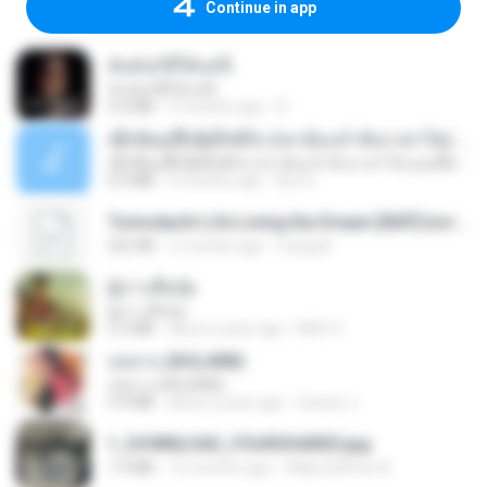
Continue in app
ฉันมันก็ดีได้แค่นี้
ฉันมันก็ดีได้แค่นี้
4.2 MB
9 months ago
D
ເຊົາຮ້ອງເຖົ້າຊິເອົາທໍ່ໃດ (เซาฮ้องเถ้าสิเอาเท่าใด) ບຸນເກີດ ຫນູຫ່ວງ ft. ໂສພາ ຈຸນທະລາ
ເຊົາຮ້ອງເຖົ້າຊິເອົາທໍ່ໃດ (เซาฮ้องเถ้าสิเอาเท่าใด) ບຸນເກີດ ຫນູຫ່ວງ ft. ໂສພາ ຈຸນທະລາ
6.0 MB
2 months ago
But G.
Tomodachi Life Living the Dream [NSP].torrent
252 KB
2 months ago
margob
ผู้บ่าวเสื้อปุ๋ย
ผู้บ่าวเสื้อปุ๋ย
5.2 MB
about a year ago
Mith 9.
กุหลาบ (KULARB)
กุหลาบ (KULARB)
5.9 MB
about a year ago
Suwan J.
1_DOWNLOAD_FOURSHARED.jpg
1.9 MB
12 months ago
Wtlprodthree A.