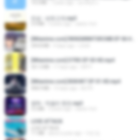
14.2 MB
7 years ago
อมรพันธ์ จ.
진성 - 보릿고개.mp3
3.4 MB
4 years ago
castor-trot
[Witanime.com] RKNGMNNTSRCMB EP 06 HD.mp4
294.8 MB
9 days ago
LOLKI
[Witanime.com] DTRD EP 03 HD.mp4
321.3 MB
17 days ago
DRTY
[Witanime.com] BSKHKT EP 01 HD.mp4
408.9 MB
14 days ago
BLITR
영탁 - 막걸리 한잔.mp3
3.2 MB
3 years ago
castor-trot
LOVE ATTACK
LOVE ATTACK
7.1 MB
about a year ago
지빈 임.