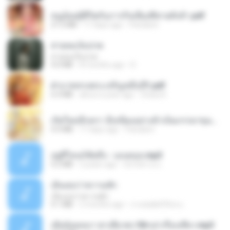
หนูน้อยสู้ชีวิตกับภารกิจเลี้ยงพี่ชายทั้งห้า.pdf
27.2 MB
17 days ago
Pandarin
สายลมเจ็บปวด
สายลมเจ็บปวด
4.0 MB
8 months ago
D
ฝ่าบาททรงพระเจริญหมื่นปี1.pdf
6.4 MB
about a year ago
Orasa K.
เกิดใหม่อีกครา อี๋เหนียงอย่างข้าเป็นภรรยาขุนนาง 1_ST.pdf
4.9 MB
17 days ago
Pandarin
อยู่ที่ไหนก็คิดถึง - เมนทอล.mp3
4.2 MB
2 years ago
มันไม้สาย ม.
เอิ้นเธอว่าความฮัก
เอิ้นเธอว่าความฮัก
4.1 MB
2 months ago
ถามพ่อ&#39;พ ม.
เมียน้อยเหงา พาเสียวค่ะ18+เล่าเรื่องเสียว.mp3