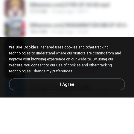
[Witanime.com] DTRD EP 04 HD.mp4
279.0 MB
10 days ago
DRTY
[Witanime.com] RKNGMNNTSRCMB EP 05 HD.mp4
186.0 MB
16 days ago
LOLKI
나훈아 - 영영.mp3
We Use Cookies.
4shared uses cookies and other tracking
3.5 MB
4 years ago
castor-trot
technologies to understand where our visitors are coming from and
improve your browsing experience on our Website. By using our
Website, you consent to our use of cookies and other tracking
배금성 - 사랑이 비를 맞아요.mp3
technologies.
Change my preferences
3.5 MB
4 years ago
castor-trot
I Agree
신유리) 유두자위 A to Z.mp3
256.6 MB
2 years ago
좀비고4인커플 좀.
Air Hostess S01 E01.mp4
174.4 MB
3 months ago
민호 이.
임영웅 - 어느 60대 노부부이야기.mp3
4.6 MB
4 years ago
castor-trot