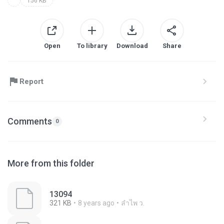
156 KB
Open
To library
Download
Share
Report
Comments
0
More from this folder
13094
321 KB
8 years ago
ลําไพ ว.