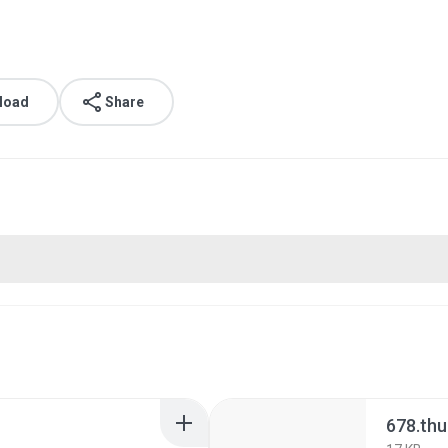
load
Share
678.th