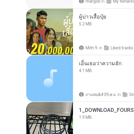
margob
in
My 4share
ผู้บ่าวเสื้อปุ๋ย
5.2 MB
Mith 9.
in
Liked tracks
เอิ้นเธอว่าความฮัก
4.1 MB
ถามพ่อ&#39;พ ม.
in
Sn
1_DOWNLOAD_FOURSH
1.9 MB