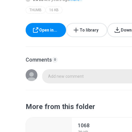
THUMB
16 KB
Open in...
To library
Down
Comments
0
Add new comment
More from this folder
1068