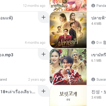
12 months ago
Panda
ยอมแพ้)
ปลายฟ้
4.4 MB
4 months ago
D
in
นทอล.mp3
เขามัทรี
6.1 MB
ared
2 years ago
Suwan
เมียน้อยเหงา พาเสียวค่ะ18+เล่าเรื่องเสียว.mp3
진성 -
3.4 MB