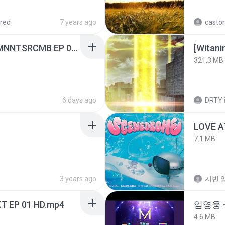
red
7 years ago
castor
[Witanime.com] RKNGMNNTSRCMB EP 06 HD.mp4
[Witan
321.3 MB
6 days ago
DRTY
LOVE 
7.1 MB
3 years ago
지빈 임
T EP 01 HD.mp4
임영웅 
4.6 MB