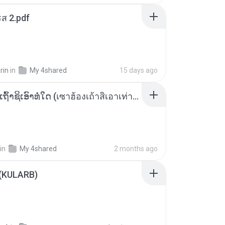
ส 2.pdf
rin
in
My 4shared
15 days ago
ເຊົາຮ້ອງເຖົ້າຊິເອົາທໍ່ໃດ (เซาฮ้องเถ้าสิเอาเท่าใด) ບຸນເກີດ ຫນູຫ່ວງ ft. ໂສພາ ຈຸນທະລາ
in
My 4shared
2 months ago
 (KULARB)