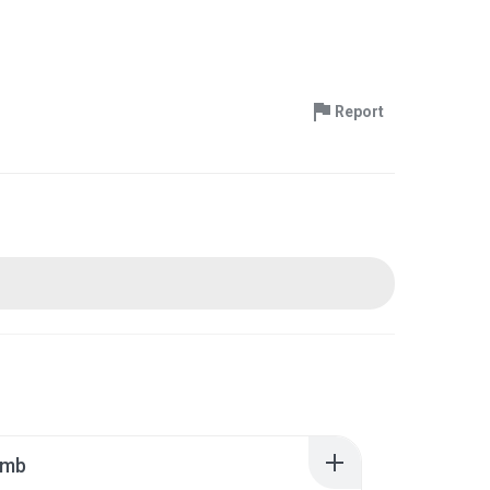
Report
umb