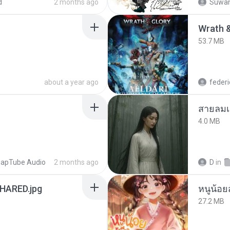
d
2 months ago
Suwan
53.7 MB
about a year ago
federi
สายลมเ
4.0 MB
apTube Audio
2 months ago
D
in
ARED.jpg
หนูน้อยส
27.2 MB