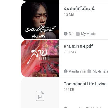
ฉันมันก็ดีได้แค่นี้
4.2 MB
D
in
My Music
สาปสมรส 4.pdf
73.1 MB
Pandarin
in
My 4shar
252 KB