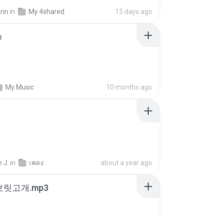
rin
in
My 4shared
15 days ago
า
My Music
10 months ago
 J.
in
เพลง
about a year ago
 보릿고개.mp3