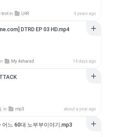
-trot
in
LHR
4 years ago
ime.com] DTRD EP 03 HD.mp4
in
My 4shared
14 days ago
ATTACK
.
in
mp3
about a year ago
- 어느 60대 노부부이야기.mp3