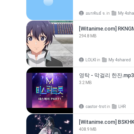
อมรพันธ์ จ.
in
My 4sha
294.8 MB
LOLKI
in
My 4shared
영탁 - 막걸리 한잔.mp3
3.2 MB
castor-trot
in
LHR
[Witanime.com] BSKHK
408.9 MB