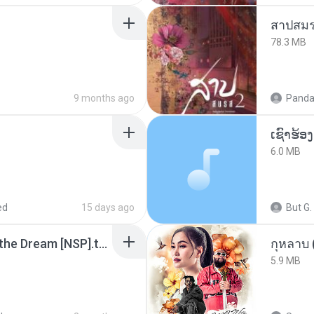
สาปสมร
78.3 MB
9 months ago
Panda
6.0 MB
ed
15 days ago
But G.
Tomodachi Life Living the Dream [NSP].torrent
กุหลาบ
5.9 MB