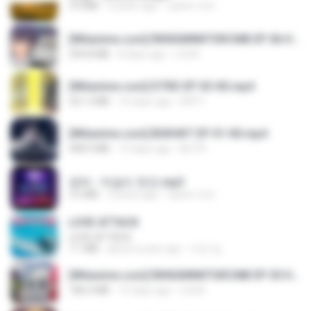
3.4 MB
4 years ago
castor-trot
[Witanime.com] RKNGMNNTSRCMB EP 06 HD.mp4
294.8 MB
8 days ago
LOLKI
[Witanime.com] DTRD EP 03 HD.mp4
321.3 MB
16 days ago
DRTY
[Witanime.com] BSKHKT EP 01 HD.mp4
408.9 MB
13 days ago
BLITR
영탁 - 막걸리 한잔.mp3
3.2 MB
3 years ago
castor-trot
LOVE ATTACK
LOVE ATTACK
7.1 MB
about a year ago
지빈 임.
[Witanime.com] RKNGMNNTSRCMB EP 05 HD.mp4
186.0 MB
15 days ago
LOLKI