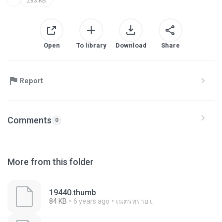
283 KB
Open
To library
Download
Share
Report
Comments
0
More from this folder
19440.thumb
84 KB
6 years ago
เนตรทราย เ.