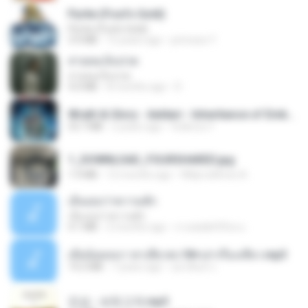
Pyrite (Fool's Gold)
Pyrite (Fool's Gold)
3.4 MB
12 years ago
princess Y.
สายลมเจ็บปวด
สายลมเจ็บปวด
4.0 MB
8 months ago
D
Wrath & Glory - Aeldari - Inheritance of Embers.pdf
53.7 MB
2 years ago
federico f
1_DOWNLOAD_FOURSHARED.jpg
1.9 MB
12 months ago
Wtlprodthree A.
เอิ้นเธอว่าความฮัก
เอิ้นเธอว่าความฮัก
4.1 MB
2 months ago
ถามพ่อ&#39;พ ม.
เมียน้อยเหงา พาเสียวค่ะ18+เล่าเรื่องเสียว.mp3
14.2 MB
7 years ago
อมรพันธ์ จ.
진성 - 보릿고개.mp3