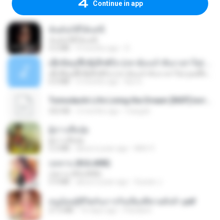
Continue in app
ฉันมันก็ดีได้แค่นี้
ฉันมันก็ดีได้แค่นี้
4.2 MB
9 months ago
D
ເຊົາຮ້ອງເຖົ້າຊິເອົາທໍ່ໃດ (เซาฮ้องเถ้าสิเอาเท่าใด) ບຸນເກີດ ຫນູຫ່ວງ ft. ໂສພາ ຈຸນທະລາ
ເຊົາຮ້ອງເຖົ້າຊິເອົາທໍ່ໃດ (เซาฮ้องเถ้าสิเอาเท่าใด) ບຸນເກີດ ຫນູຫ່ວງ ft. ໂສພາ ຈຸນທະລາ
6.0 MB
2 months ago
But G.
Tomodachi Life Living the Dream [NSP].torrent
252 KB
2 months ago
margob
ผู้บ่าวเสื้อปุ๋ย
ผู้บ่าวเสื้อปุ๋ย
5.2 MB
about a year ago
Mith 9.
กุหลาบ (KULARB)
กุหลาบ (KULARB)
5.9 MB
about a year ago
Suwan J.
หนูน้อยสู้ชีวิตกับภารกิจเลี้ยงพี่ชายทั้งห้า.pdf
27.2 MB
16 days ago
Pandarin