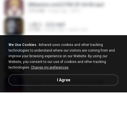
[Witanime.com] DTRD EP 04 HD.mp4
279.0 MB
9 days ago
DRTY
나훈아 - 영영.mp3
3.5 MB
4 years ago
castor-trot
신유리) 유두자위 A to Z.mp3
We Use Cookies.
4shared uses cookies and other tracking
256.6 MB
2 years ago
좀비고4인커플 좀.
technologies to understand where our visitors are coming from and
improve your browsing experience on our Website. By using our
Website, you consent to our use of cookies and other tracking
배금성 - 사랑이 비를 맞아요.mp3
technologies.
Change my preferences
3.5 MB
4 years ago
castor-trot
I Agree
임영웅 - 어느 60대 노부부이야기.mp3
4.6 MB
4 years ago
castor-trot
Air Hostess S01 E01.mp4
174.4 MB
3 months ago
민호 이.
진성 - 천년을 빌려준다면.mp3
3.4 MB
4 years ago
castor-trot