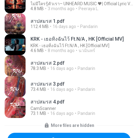
ไม่มีใครรู้ตัวเรา– UNHEARD MUSIC 🖤| Official Lyric Video | เพลงสู้ชีวิต
4.8 MB
3 months ago
Peeraya L.
สาปสมรส 1.pdf
112.4 MB
16 days ago
Pandarin
KRK - เธอทิ้งฉันไว้ Ft.N/A , HK [Official MV]
KRK - เธอทิ้งฉันไว้ Ft.N/A , HK [Official MV]
4.6 MB
8 months ago
นวมินทร์
สาปสมรส 2.pdf
78.3 MB
16 days ago
Pandarin
สาปสมรส 3.pdf
73.4 MB
16 days ago
Pandarin
สาปสมรส 4.pdf
CamScanner
73.1 MB
16 days ago
Pandarin
More files are hidden