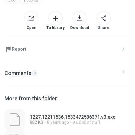
EXO
1,356 KB
Open
To library
Download
Share
Report
Comments
0
More from this folder
1227.12211536.1533472536371.v3.exo
982 KB
8 years ago
คนมั้ยมีตัวตน ใ.