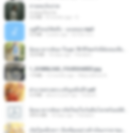
สายลมเจ็บปวด
สายลมเจ็บปวด
4.0 MB
8 months ago
D
อยู่ที่ไหนก็คิดถึง - เมนทอล.mp3
4.2 MB
2 years ago
มันไม้สาย ม.
ย้อนเวลากลับมาในยุค 70 ชีวิตครั้งนี้ฉันขอเลือกเอง จบ.pdf
32.8 MB
18 days ago
Pandarin
1_DOWNLOAD_FOURSHARED.jpg
1.9 MB
12 months ago
Wtlprodthree A.
ฝ่าบาททรงพระเจริญหมื่นปี1.pdf
6.4 MB
about a year ago
Orasa K.
ย้อนเวลากลับมาเกิดใหม่ในวันสิ้นโลกพร้อมมิติส่วนตัว 1-443 [จบ] - 揍趴长颈鹿.pdf
499.6 MB
18 days ago
Pandarin
เกิดใหม่อีกครา อี๋เหนียงอย่างข้าเป็นภรรยาขุนนาง 1_ST.pdf