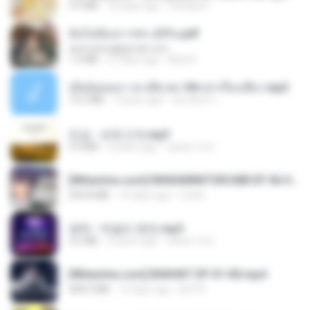
4.9 MB
18 days ago
Pandarin
ฉันไม่ต้องการพร สุจิรัน.pdf
tanmobza@gmail.com
1.4 MB
27 days ago
Mob K.
เมียน้อยเหงา พาเสียวค่ะ18+เล่าเรื่องเสียว.mp3
14.2 MB
7 years ago
อมรพันธ์ จ.
진성 - 보릿고개.mp3
3.4 MB
4 years ago
castor-trot
[Witanime.com] RKNGMNNTSRCMB EP 06 HD.mp4
294.8 MB
10 days ago
LOLKI
영탁 - 막걸리 한잔.mp3
3.2 MB
3 years ago
castor-trot
[Witanime.com] BSKHKT EP 01 HD.mp4
408.9 MB
15 days ago
BLITR