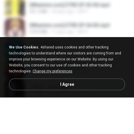
[Witanime.com] DTRD EP 03 HD.mp4
321.3 MB
18 days ago
DRTY
[Witanime.com] DTRD EP 04 HD.mp4
279.0 MB
11 days ago
DRTY
LOVE ATTACK
We Use Cookies.
4shared uses cookies and other tracking
LOVE ATTACK
technologies to understand where our visitors are coming from and
7.1 MB
about a year ago
지빈 임.
improve your browsing experience on our Website. By using our
Website, you consent to our use of cookies and other tracking
Air Hostess S01 E01.mp4
technologies.
Change my preferences
174.4 MB
3 months ago
민호 이.
I Agree
나훈아 - 영영.mp3
3.5 MB
4 years ago
castor-trot
신유리) 유두자위 A to Z.mp3
256.6 MB
2 years ago
좀비고4인커플 좀.
배금성 - 사랑이 비를 맞아요.mp3
3.5 MB
4 years ago
castor-trot