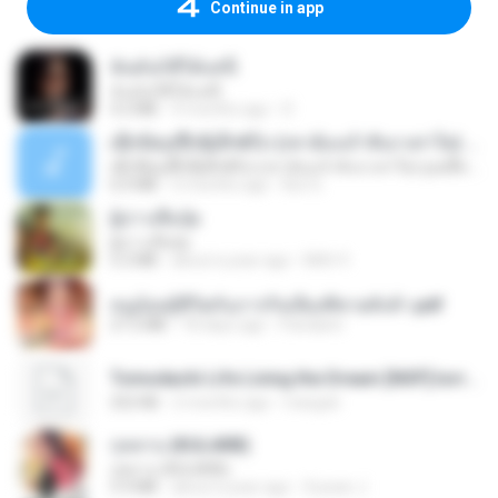
Continue in app
ฉันมันก็ดีได้แค่นี้
ฉันมันก็ดีได้แค่นี้
4.2 MB
9 months ago
D
ເຊົາຮ້ອງເຖົ້າຊິເອົາທໍ່ໃດ (เซาฮ้องเถ้าสิเอาเท่าใด) ບຸນເກີດ ຫນູຫ່ວງ ft. ໂສພາ ຈຸນທະລາ
ເຊົາຮ້ອງເຖົ້າຊິເອົາທໍ່ໃດ (เซาฮ้องเถ้าสิเอาเท่าใด) ບຸນເກີດ ຫນູຫ່ວງ ft. ໂສພາ ຈຸນທະລາ
6.0 MB
2 months ago
But G.
ผู้บ่าวเสื้อปุ๋ย
ผู้บ่าวเสื้อปุ๋ย
5.2 MB
about a year ago
Mith 9.
หนูน้อยสู้ชีวิตกับภารกิจเลี้ยงพี่ชายทั้งห้า.pdf
27.2 MB
18 days ago
Pandarin
Tomodachi Life Living the Dream [NSP].torrent
252 KB
2 months ago
margob
กุหลาบ (KULARB)
กุหลาบ (KULARB)
5.9 MB
about a year ago
Suwan J.