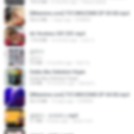
199.4 MB
6 months ago
Yahya Lahiya
[Witanime.com] TSTJWGCDMS EP 05 HD.mp4
423.2 MB
7 days ago
DOMISR
Air Hostess S01 E01.mp4
174.4 MB
3 months ago
민호 이.
갑자기
갑자기
3.0 MB
2 months ago
복희 박.
Sedia Aku Sebelum Hujan
Sedia Aku Sebelum Hujan
3.8 MB
10 months ago
Hamdi U.
[Witanime.com] TSTJWGCDMS EP 04 HD.mp4
567.0 MB
14 days ago
DOMISR
금잔디 - 오라버니.mp3
3.1 MB
4 years ago
castor-trot