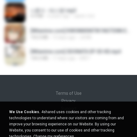
나훈아 - 테스형!.mp3
4.4 MB
4 years ago
castor-trot
[Witanime.com] KWONMSNITIK1NGTDNN EP 04 HD.mp4
192.0 MB
13 days ago
JUVIA
[Witanime.com] SDONATA EP 03 HD.mp4
140.6 MB
17 days ago
GRET
Terms of Use
Privacy
Support
We Use Cookies.
4shared uses cookies and other tracking
Do not sell my personal information
technologies to understand where our visitors are coming from and
Do not share my personal information
improve your browsing experience on our Website. By using our
Website, you consent to our use of cookies and other tracking
technologies.
Change my preferences