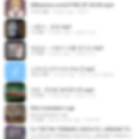
[Witanime.com] DTRD EP 04 HD.mp4
279.0 MB
8 days ago
DRTY
나훈아 - 영영.mp3
3.5 MB
4 years ago
castor-trot
배금성 - 사랑이 비를 맞아요.mp3
3.5 MB
3 years ago
castor-trot
신유리) 유두자위 A to Z.mp3
256.6 MB
2 years ago
좀비고4인커플 좀.
진성 - 천년을 빌려준다면.mp3
3.4 MB
4 years ago
castor-trot
Kita Usahakan Lagi
Kita Usahakan Lagi
3.3 MB
about a year ago
Fazri M.
DJ TIKTOK TERBARU 2025🎵DJ JANGAN TUNGGU LAMA LAMA NANTI LAMA LAMA 🎵DJ SEDIA AKU SEBELUM HUJAN
DJ TIKTOK TERBARU 2025🎵DJ JANGAN TUNGGU LAMA LAMA NANTI LAMA LAMA 🎵DJ SEDIA AKU SEBELUM HUJAN