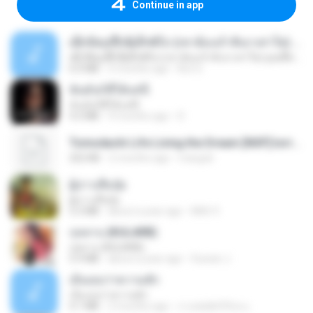
Continue in app
ເຊົາຮ້ອງເຖົ້າຊິເອົາທໍ່ໃດ (เซาฮ้องเถ้าสิเอาเท่าใด) ບຸນເກີດ ຫນູຫ່ວງ ft. ໂສພາ ຈຸນທະລາ
ເຊົາຮ້ອງເຖົ້າຊິເອົາທໍ່ໃດ (เซาฮ้องเถ้าสิเอาเท่าใด) ບຸນເກີດ ຫນູຫ່ວງ ft. ໂສພາ ຈຸນທະລາ
6.0 MB
2 months ago
But G.
ฉันมันก็ดีได้แค่นี้
ฉันมันก็ดีได้แค่นี้
4.2 MB
9 months ago
D
Tomodachi Life Living the Dream [NSP].torrent
252 KB
2 months ago
margob
ผู้บ่าวเสื้อปุ๋ย
ผู้บ่าวเสื้อปุ๋ย
5.2 MB
about a year ago
Mith 9.
กุหลาบ (KULARB)
กุหลาบ (KULARB)
5.9 MB
about a year ago
Suwan J.
เอิ้นเธอว่าความฮัก
เอิ้นเธอว่าความฮัก
4.1 MB
2 months ago
ถามพ่อ&#39;พ ม.