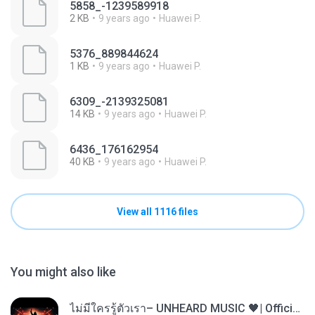
5858_-1239589918
2 KB
9 years ago
Huawei P.
5376_889844624
1 KB
9 years ago
Huawei P.
6309_-2139325081
14 KB
9 years ago
Huawei P.
6436_176162954
40 KB
9 years ago
Huawei P.
View all 1116 files
You might also like
ไม่มีใครรู้ตัวเรา– UNHEARD MUSIC 🖤| Official Lyric Video | เพลงสู้ชีวิต