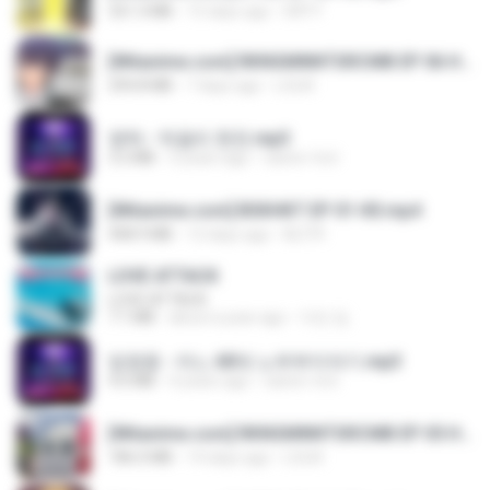
321.3 MB
15 days ago
DRTY
[Witanime.com] RKNGMNNTSRCMB EP 06 HD.mp4
294.8 MB
7 days ago
LOLKI
영탁 - 막걸리 한잔.mp3
3.2 MB
3 years ago
castor-trot
[Witanime.com] BSKHKT EP 01 HD.mp4
408.9 MB
12 days ago
BLITR
LOVE ATTACK
LOVE ATTACK
7.1 MB
about a year ago
지빈 임.
임영웅 - 어느 60대 노부부이야기.mp3
4.6 MB
4 years ago
castor-trot
[Witanime.com] RKNGMNNTSRCMB EP 05 HD.mp4
186.0 MB
14 days ago
LOLKI