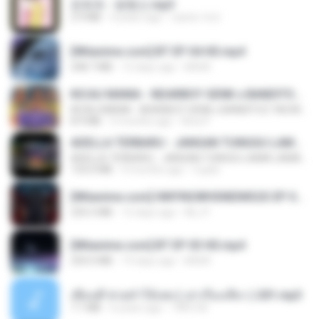
문희옥 - 평행선.mp3
2.9 MB
4 years ago
castor-trot
[Witanime.com] BT EP 04 HD.mp4
248.7 MB
12 days ago
BAXK
KICAU MANIA - NDARBOY GENK x BANDITOZ YAOW 86 (OFFICIAL LYRIC VIDEO) GAS POL NDANGAK
KICAU MANIA - NDARBOY GENK x BANDITOZ YAOW 86 (OFFICIAL LYRIC VIDEO) GAS POL NDANGAK
8.9 MB
3 months ago
Rina P.
ADELLA TERBARU - JANGAN TUNGGU LAMA LAMA - GELAS RETAK - OM ADELLA FULL ALBUM TERBARU 2026
ADELLA TERBARU - JANGAN TUNGGU LAMA LAMA - GELAS RETAK - OM ADELLA FULL ALBUM TERBARU 2026
133.0 MB
4 months ago
Cuplis
[Witanime.com] HMYNGWHSNIDMS2S EP 04 HD.mp4
235.5 MB
12 days ago
KILJY
[Witanime.com] BT EP 03 HD.mp4
250.0 MB
19 days ago
BAXK
เพื่อนพี่ ช่วยทำให้เสด ( เล่าเรื่องเสียว ) 201.mp3
7.1 MB
6 years ago
TNP2 M.