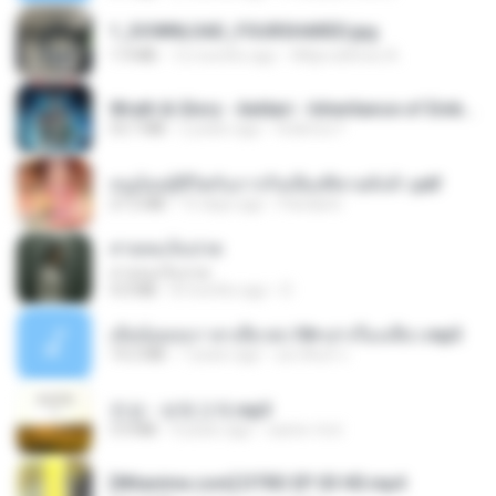
1_DOWNLOAD_FOURSHARED.jpg
1.9 MB
12 months ago
Wtlprodthree A.
Wrath & Glory - Aeldari - Inheritance of Embers.pdf
53.7 MB
2 years ago
federico f
หนูน้อยสู้ชีวิตกับภารกิจเลี้ยงพี่ชายทั้งห้า.pdf
27.2 MB
15 days ago
Pandarin
สายลมเจ็บปวด
สายลมเจ็บปวด
4.0 MB
8 months ago
D
เมียน้อยเหงา พาเสียวค่ะ18+เล่าเรื่องเสียว.mp3
14.2 MB
7 years ago
อมรพันธ์ จ.
진성 - 보릿고개.mp3
3.4 MB
4 years ago
castor-trot
[Witanime.com] DTRD EP 03 HD.mp4