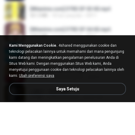
[Witanime.com] DTRD EP 03 HD.mp4
321.3 MB
18 hari yang lalu
DRTY
[Witanime.com] DTRD EP 04 HD.mp4
279.0 MB
11 hari yang lalu
DRTY
Kami Menggunakan Cookie.
4shared menggunakan cookie dan
LOVE ATTACK
teknologi pelacakan lainnya untuk memahami dari mana pengunjung
LOVE ATTACK
kami datang dan meningkatkan pengalaman penelusuran Anda di
7.1 MB
sekitar setahun yang lalu
지빈 임.
Situs Web kami. Dengan menggunakan Situs Web kami, Anda
menyetujui penggunaan cookie dan teknologi pelacakan lainnya oleh
Air Hostess S01 E01.mp4
kami.
Ubah preferensi saya
174.4 MB
3 bulan yang lalu
민호 이.
Saya Setuju
나훈아 - 영영.mp3
3.5 MB
4 tahun yang lalu
castor-trot
신유리) 유두자위 A to Z.mp3
256.6 MB
2 tahun yang lalu
좀비고4인커플 좀.
배금성 - 사랑이 비를 맞아요.mp3