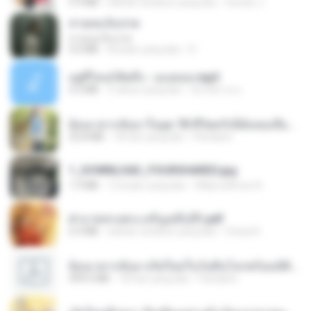
5.9 MB
sekitar setahun yang lalu
Suwan J.
สายลมเจ็บปวด
สายลมเจ็บปวด
4.0 MB
8 bulan yang lalu
D
อยู่ที่ไหนก็คิดถึง - เมนทอล.mp3
4.2 MB
2 tahun yang lalu
มันไม้สาย ม.
ย้อนเวลากลับมาในยุค 70 ชีวิตครั้งนี้ฉันขอเลือกเอง จบ.pdf
32.8 MB
18 hari yang lalu
Pandarin
1_DOWNLOAD_FOURSHARED.jpg
1.9 MB
12 bulan yang lalu
Wtlprodthree A.
ฝ่าบาททรงพระเจริญหมื่นปี1.pdf
6.4 MB
sekitar setahun yang lalu
Orasa K.
ย้อนเวลากลับมาเกิดใหม่ในวันสิ้นโลกพร้อมมิติส่วนตัว 1-443 [จบ] - 揍趴长颈鹿.pdf
499.6 MB
18 hari yang lalu
Pandarin