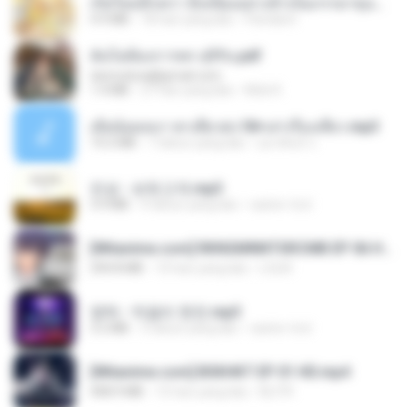
เกิดใหม่อีกครา อี๋เหนียงอย่างข้าเป็นภรรยาขุนนาง 1_ST.pdf
4.9 MB
18 hari yang lalu
Pandarin
ฉันไม่ต้องการพร สุจิรัน.pdf
tanmobza@gmail.com
1.4 MB
27 hari yang lalu
Mob K.
เมียน้อยเหงา พาเสียวค่ะ18+เล่าเรื่องเสียว.mp3
14.2 MB
7 tahun yang lalu
อมรพันธ์ จ.
진성 - 보릿고개.mp3
3.4 MB
4 tahun yang lalu
castor-trot
[Witanime.com] RKNGMNNTSRCMB EP 06 HD.mp4
294.8 MB
10 hari yang lalu
LOLKI
영탁 - 막걸리 한잔.mp3
3.2 MB
3 tahun yang lalu
castor-trot
[Witanime.com] BSKHKT EP 01 HD.mp4
408.9 MB
15 hari yang lalu
BLITR