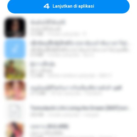
Lanjutkan di aplikasi
ฉันมันก็ดีได้แค่นี้
ฉันมันก็ดีได้แค่นี้
4.2 MB
9 bulan yang lalu
D
ເຊົາຮ້ອງເຖົ້າຊິເອົາທໍ່ໃດ (เซาฮ้องเถ้าสิเอาเท่าใด) ບຸນເກີດ ຫນູຫ່ວງ ft. ໂສພາ ຈຸນທະລາ
ເຊົາຮ້ອງເຖົ້າຊິເອົາທໍ່ໃດ (เซาฮ้องเถ้าสิเอาเท่าใด) ບຸນເກີດ ຫນູຫ່ວງ ft. ໂສພາ ຈຸນທະລາ
6.0 MB
2 bulan yang lalu
But G.
ผู้บ่าวเสื้อปุ๋ย
ผู้บ่าวเสื้อปุ๋ย
5.2 MB
sekitar setahun yang lalu
Mith 9.
หนูน้อยสู้ชีวิตกับภารกิจเลี้ยงพี่ชายทั้งห้า.pdf
27.2 MB
18 hari yang lalu
Pandarin
Tomodachi Life Living the Dream [NSP].torrent
252 KB
2 bulan yang lalu
margob
กุหลาบ (KULARB)
กุหลาบ (KULARB)