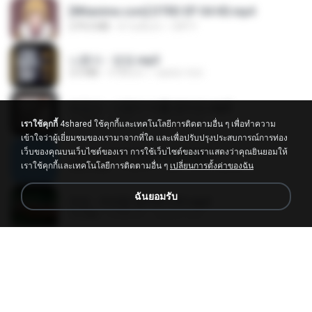
[Witanime.com] DTRD EP 04 HD.mp4
279.0 MB
8 วันที่แล้ว
DRTY
나훈아 - 영영.mp3
3.5 MB
4 ปีที่แล้ว
castor-trot
배금성 - 사랑이 비를 맞아요.mp3
3.5 MB
4 ปีที่แล้ว
castor-trot
เราใช้คุกกี้
4shared ใช้คุกกี้และเทคโนโลยีการติดตามอื่น ๆ เพื่อทำความ
เข้าใจว่าผู้เยี่ยมชมของเรามาจากที่ใด และเพื่อปรับปรุงประสบการณ์การท่อง
เว็บของคุณบนเว็บไซต์ของเรา การใช้เว็บไซต์ของเราแสดงว่าคุณยินยอมให้
신유리) 유두자위 A to Z.mp3
เราใช้คุกกี้และเทคโนโลยีการติดตามอื่น ๆ
เปลี่ยนการตั้งค่าของฉัน
256.6 MB
2 ปีที่แล้ว
좀비고4인커플 좀.
ฉันยอมรับ
진성 - 천년을 빌려준다면.mp3
3.4 MB
4 ปีที่แล้ว
castor-trot
Kita Usahakan Lagi
Kita Usahakan Lagi
3.3 MB
ประมาณหนึ่งปีที่แล้ว
Fazri M.
DJ TIKTOK TERBARU 2025🎵DJ JANGAN TUNGGU LAMA LAMA NANTI LAMA LAMA 🎵DJ SEDIA AKU SEBELUM HUJAN
DJ TIKTOK TERBARU 2025🎵DJ JANGAN TUNGGU LAMA LAMA NANTI LAMA LAMA 🎵DJ SEDIA AKU SEBELUM HUJAN