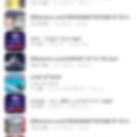
321.3 MB
15 วันที่แล้ว
DRTY
[Witanime.com] RKNGMNNTSRCMB EP 06 HD.mp4
294.8 MB
7 วันที่แล้ว
LOLKI
영탁 - 막걸리 한잔.mp3
3.2 MB
3 ปีที่แล้ว
castor-trot
[Witanime.com] BSKHKT EP 01 HD.mp4
408.9 MB
12 วันที่แล้ว
BLITR
LOVE ATTACK
LOVE ATTACK
7.1 MB
ประมาณหนึ่งปีที่แล้ว
지빈 임.
임영웅 - 어느 60대 노부부이야기.mp3
4.6 MB
4 ปีที่แล้ว
castor-trot
[Witanime.com] RKNGMNNTSRCMB EP 05 HD.mp4
186.0 MB
14 วันที่แล้ว
LOLKI