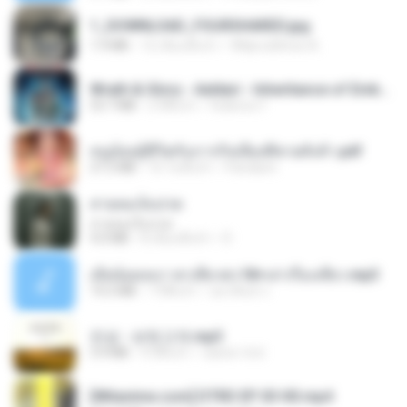
1_DOWNLOAD_FOURSHARED.jpg
1.9 MB
12 เดือนที่แล้ว
Wtlprodthree A.
Wrath & Glory - Aeldari - Inheritance of Embers.pdf
53.7 MB
2 ปีที่แล้ว
federico f
หนูน้อยสู้ชีวิตกับภารกิจเลี้ยงพี่ชายทั้งห้า.pdf
27.2 MB
16 วันที่แล้ว
Pandarin
สายลมเจ็บปวด
สายลมเจ็บปวด
4.0 MB
8 เดือนที่แล้ว
D
เมียน้อยเหงา พาเสียวค่ะ18+เล่าเรื่องเสียว.mp3
14.2 MB
7 ปีที่แล้ว
อมรพันธ์ จ.
진성 - 보릿고개.mp3
3.4 MB
4 ปีที่แล้ว
castor-trot
[Witanime.com] DTRD EP 03 HD.mp4