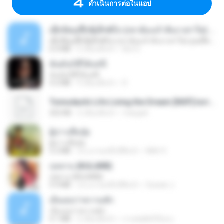
ดำเนินการต่อในแอป
ເຊົາຮ້ອງເຖົ້າຊິເອົາທໍ່ໃດ (เซาฮ้องเถ้าสิเอาเท่าใด) ບຸນເກີດ ຫນູຫ່ວງ ft. ໂສພາ ຈຸນທະລາ
ເຊົາຮ້ອງເຖົ້າຊິເອົາທໍ່ໃດ (เซาฮ้องเถ้าสิเอาเท่าใด) ບຸນເກີດ ຫນູຫ່ວງ ft. ໂສພາ ຈຸນທະລາ
6.0 MB
2 เดือนที่แล้ว
But G.
ฉันมันก็ดีได้แค่นี้
ฉันมันก็ดีได้แค่นี้
4.2 MB
9 เดือนที่แล้ว
D
Tomodachi Life Living the Dream [NSP].torrent
252 KB
2 เดือนที่แล้ว
margob
ผู้บ่าวเสื้อปุ๋ย
ผู้บ่าวเสื้อปุ๋ย
5.2 MB
ประมาณหนึ่งปีที่แล้ว
Mith 9.
กุหลาบ (KULARB)
กุหลาบ (KULARB)
5.9 MB
ประมาณหนึ่งปีที่แล้ว
Suwan J.
เอิ้นเธอว่าความฮัก
เอิ้นเธอว่าความฮัก
4.1 MB
2 เดือนที่แล้ว
ถามพ่อ&#39;พ ม.