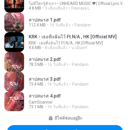
ไม่มีใครรู้ตัวเรา– UNHEARD MUSIC 🖤| Official Lyric Video | เพลงสู้ชีวิต
4.8 MB
3 เดือนที่แล้ว
Peeraya L.
สาปสมรส 1.pdf
112.4 MB
16 วันที่แล้ว
Pandarin
KRK - เธอทิ้งฉันไว้ Ft.N/A , HK [Official MV]
KRK - เธอทิ้งฉันไว้ Ft.N/A , HK [Official MV]
4.6 MB
8 เดือนที่แล้ว
นวมินทร์
สาปสมรส 2.pdf
78.3 MB
16 วันที่แล้ว
Pandarin
สาปสมรส 3.pdf
73.4 MB
16 วันที่แล้ว
Pandarin
สาปสมรส 4.pdf
CamScanner
73.1 MB
16 วันที่แล้ว
Pandarin
มีไฟล์ซ่อนอยู่อีก