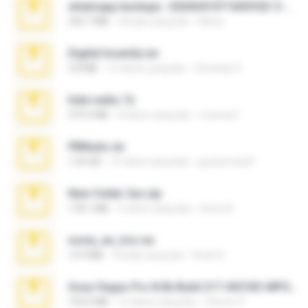
whatsapp backups -20260410T160335Z-3-001.zip
335.7 MB
4 bulan yang lalu
Maria
Digital Insanity.rar
3.8 MB
12 tahun yang lalu
Christian D.
hide vedio.7z
379.3 MB
8 tahun yang lalu
munna E.
PBNuds.rar
1.04 GB
10 tahun yang lalu
gustavocs64
New folder 2xx.zip
178.1 MB
3 tahun yang lalu
henry N.
novia_en_trio.rar
14.9 MB
5 bulan yang lalu
Rodri R.
Sony Vegas Pro 8.0b Build 217-AVCHD-MPG-AC3 FIXED.7z
192.6 MB
16 tahun yang lalu
Steven P.