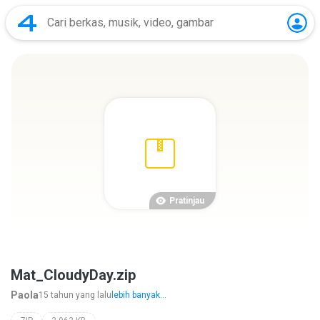
Pratinjau
Mat_CloudyDay.zip
Paola
15 tahun yang lalu
lebih banyak...