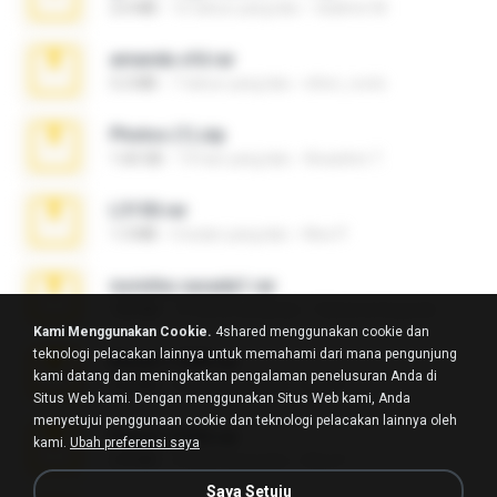
2.6 MB
10 tahun yang lalu
vladimir M.
amanda sfd.rar
5.2 MB
7 tahun yang lalu
elton_roots
Photos (1).zip
1.60 GB
14 hari yang lalu
Anacleto T.
L3150.rar
1.3 MB
6 bulan yang lalu
Alex P.
novinha casada1.rar
720 KB
15 tahun yang lalu
fabianointegrado
Kami Menggunakan Cookie.
4shared menggunakan cookie dan
teknologi pelacakan lainnya untuk memahami dari mana pengunjung
Reset L1250.rar
kami datang dan meningkatkan pengalaman penelusuran Anda di
2.8 MB
3 bulan yang lalu
Alex P.
Situs Web kami. Dengan menggunakan Situs Web kami, Anda
menyetujui penggunaan cookie dan teknologi pelacakan lainnya oleh
Reset L3250.rar
kami.
Ubah preferensi saya
2.8 MB
2 bulan yang lalu
Alex P.
Saya Setuju