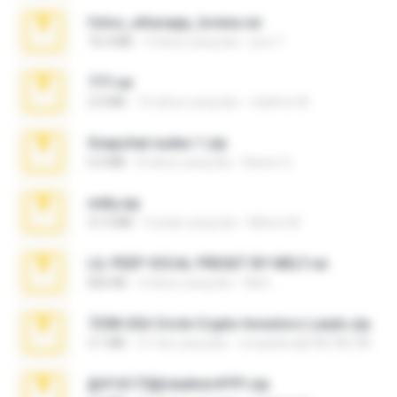
fotos_whasapp_lorena.rar
76.4 MB
4 tahun yang lalu
jose T.
777.rar
2.0 MB
10 tahun yang lalu
vladimir M.
Snapchat nudes 1.zip
6.0 MB
8 tahun yang lalu
Baixar Q.
milly.zip
31.0 MB
6 bulan yang lalu
Milene M.
LIL PEEP VOCAL PRESET BY MELT.rar
826 KB
4 tahun yang lalu
Melt ..
7258 USA Circle Crypto Investors Leads.zip
3.1 MB
21 hari yang lalu
cmqadeer@786786786
@#16173@vladimir#!!!!!!.zip