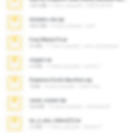
126.5 MB
6 tahun yang lalu
nIGHTmAYOR
Achados sla.zip
220.0 MB
5 bulan yang lalu
Lya K.
Foxy Mama15.rar
9.5 MB
17 tahun yang lalu
extra_precautions
virgem.rar
4.4 MB
17 tahun yang lalu
Lucinei 7.
Pokemon Ecchi Gba Rom.zip
70 KB
4 bulan yang lalu
Caleb Price
casal_voyeur.zip
20.8 MB
15 tahun yang lalu
netowescher
eu_e_ana_videos[1].rar
5.5 MB
11 tahun yang lalu
Adriano F.