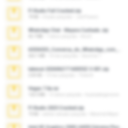
Fl Studio Full Cracked.zip
79 KB
4 bulan yang lalu
Joel Powers
WhatsApp Chat - Mayara Cunhada .zip
36.7 MB
7 tahun yang lalu
Ana K.
65536533_Conversa_do_WhatsApp_com_Meu_Esposo.zip
262.1 MB
16 hari yang lalu
desomar T.
takeout-20260621T160055Z-3-001.zip
2.00 GB
13 hari yang lalu
Thata N.
Vegas 7.0a.rar
120.3 MB
15 tahun yang lalu
boyisadangerzone
Fl Studio 2025 Cracked.zip
73 KB
sekitar sebulan yang lalu
Maverick Mayer
Intel HD Graphics 3000 (4459) Extreme Plus 2.0.zip