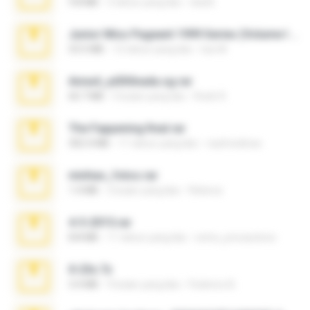
9.8 MB
3 tahun yang lalu
ela26
Junior Miss Pageant 1999 Series (Volume I Part I NC 6).7z
53.5 MB
12 tahun yang lalu
luis M.
Anna4_yd3t0nada.sg.rar
60.7 MB
5 bulan yang lalu
Rodri R.
The Fappening final.rar
302.4 MB
11 tahun yang lalu
raulmedinax
minhas_fotos.rar
1.4 MB
2 bulan yang lalu
Rebeca
4-5-2015.rar
8.8 MB
11 tahun yang lalu
extra_precautions
X-23x.7z
3.4 MB
9 bulan yang lalu
Federico B.