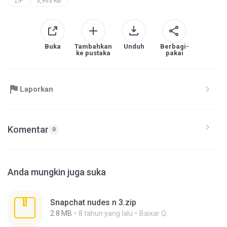
ZIP
3,963 KB
Buka
Tambahkan
Unduh
Berbagi-
ke pustaka
pakai
Laporkan
Komentar
0
Anda mungkin juga suka
Snapchat nudes n 3.zip
2.8 MB
8 tahun yang lalu
Baixar Q.