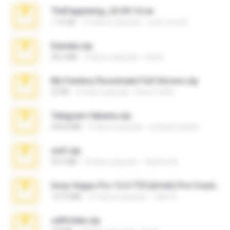
TheFappening_22.09.14.rar
1.16 GB
12 tahun yang lalu
erick_lover4
Daniela.zip
28.2 MB
3 tahun yang lalu
ela26
My Femboy Roommate Full Version.zip
62 KB
5 bulan yang lalu
Beau Collier
Telegram fabiana.zip
244.8 MB
4 tahun yang lalu
yrangravanatal
ouh!.zip
95.6 MB
2 bulan yang lalu
vladimir M.
Sony Vegas Pro 12.0.770 (64-bit) Pre-Cracked.zip
137.0 MB
12 tahun yang lalu
Tales S.
cellfolder.zip