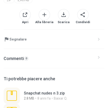
ZIP
3,963 KB
Apri
Alla libreria
Scarica
Condividi
Segnalare
Commenti
0
Ti potrebbe piacere anche
Snapchat nudes n 3.zip
2.8 MB
8 anni fa
Baixar Q.