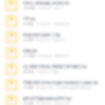
fotos_whasapp_lorena.rar
76.4 MB
4 anni fa
jose T.
777.rar
2.0 MB
10 anni fa
vladimir M.
Snapchat nudes 1.zip
6.0 MB
8 anni fa
Baixar Q.
milly.zip
31.0 MB
6 mesi fa
Milene M.
LIL PEEP VOCAL PRESET BY MELT.rar
826 KB
4 anni fa
Melt ..
7258 USA Circle Crypto Investors Leads.zip
3.1 MB
21 giorni fa
cmqadeer@786786786
@#16173@vladimir#!!!!!!.zip
2.6 MB
10 anni fa
vladimir M.