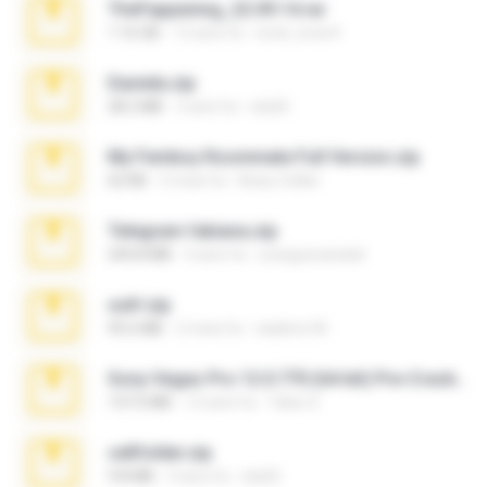
TheFappening_22.09.14.rar
1.16 GB
12 anni fa
erick_lover4
Daniela.zip
28.2 MB
3 anni fa
ela26
My Femboy Roommate Full Version.zip
62 KB
5 mesi fa
Beau Collier
Telegram fabiana.zip
244.8 MB
4 anni fa
yrangravanatal
ouh!.zip
95.6 MB
2 mesi fa
vladimir M.
Sony Vegas Pro 12.0.770 (64-bit) Pre-Cracked.zip
137.0 MB
12 anni fa
Tales S.
cellfolder.zip
9.8 MB
3 anni fa
ela26