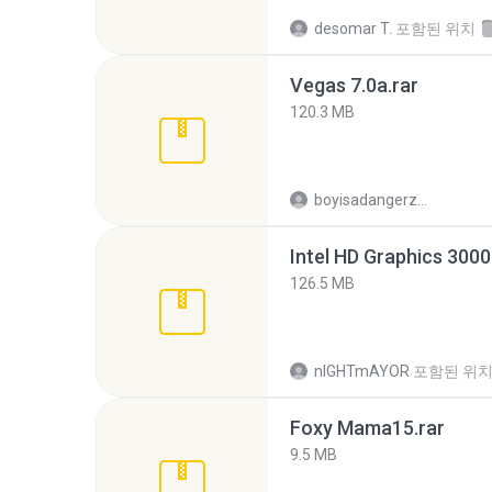
desomar T.
포함된 위치
Vegas 7.0a.rar
120.3 MB
boyisadangerzone
126.5 MB
nIGHTmAYOR
포함된 위
Foxy Mama15.rar
9.5 MB