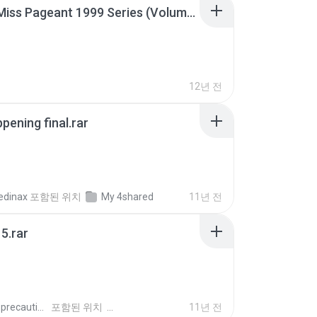
Junior Miss Pageant 1999 Series (Volume I Part I NC 6).7z
12년 전
pening final.rar
edinax
포함된 위치
My 4shared
11년 전
5.rar
extra_precautions
포함된 위치
11년 전