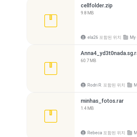
cellfolder.zip
9.8 MB
ela26
포함된 위치
My 
Anna4_yd3t0nada.sg.r
60.7 MB
Rodri R.
포함된 위치
M
minhas_fotos.rar
1.4 MB
Rebeca
포함된 위치
M