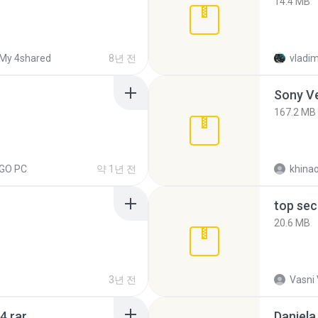
14.4 MB
My 4shared
8년 전
vladim
Sony Ve
167.2 MB
EGO PC
약 1년 전
khina
top sec
20.6 MB
3년 전
Vasni
4.rar
Daniela