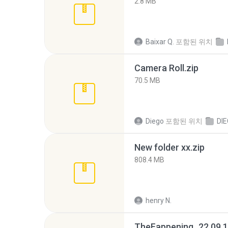
2.8 MB
Baixar Q.
포함된 위치
Camera Roll.zip
70.5 MB
Diego
포함된 위치
DI
New folder xx.zip
808.4 MB
henry N.
TheFappening_22.09.1