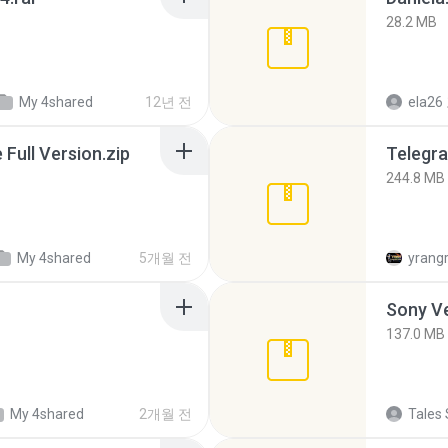
28.2 MB
My 4shared
12년 전
ela26
ull Version.zip
Telegra
244.8 MB
My 4shared
5개월 전
yrang
137.0 MB
My 4shared
2개월 전
Tales 