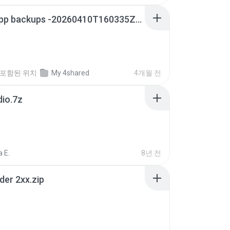
whatsapp backups -20260410T160335Z-3-001.zip
포함된 위치
My 4shared
4개월 전
dio.7z
 E.
8년 전
der 2xx.zip