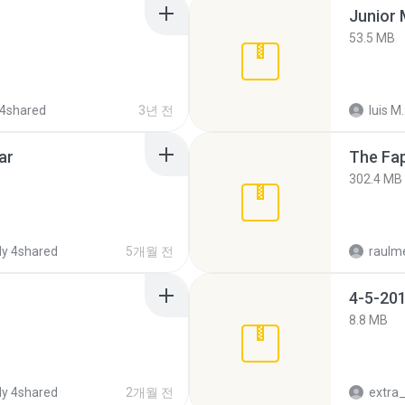
53.5 MB
4shared
3년 전
luis M.
ar
The Fap
302.4 MB
y 4shared
5개월 전
raulm
4-5-201
8.8 MB
y 4shared
2개월 전