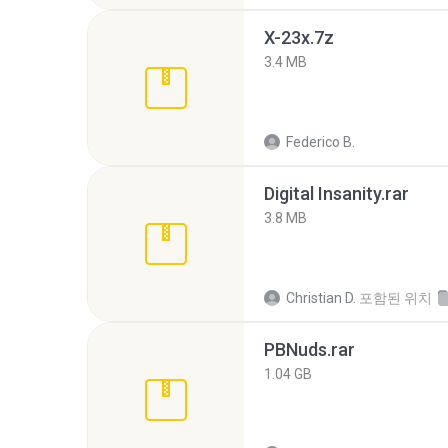
X-23x.7z
3.4 MB
Federico B.
Digital Insanity.rar
3.8 MB
Christian D.
포함된 위치
PBNuds.rar
1.04 GB