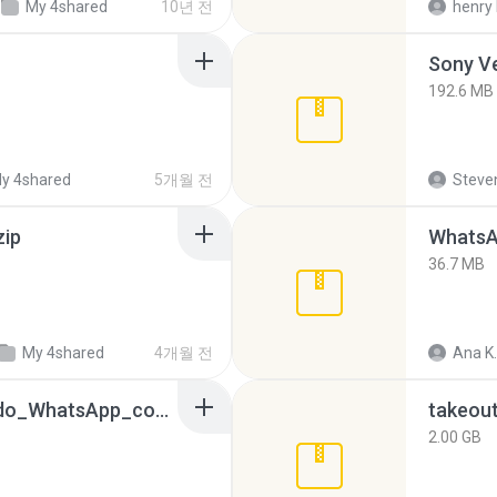
My 4shared
10년 전
henry 
192.6 MB
y 4shared
5개월 전
Steven
zip
WhatsA
36.7 MB
My 4shared
4개월 전
Ana K.
65536533_Conversa_do_WhatsApp_com_Meu_Esposo.zip
takeou
2.00 GB