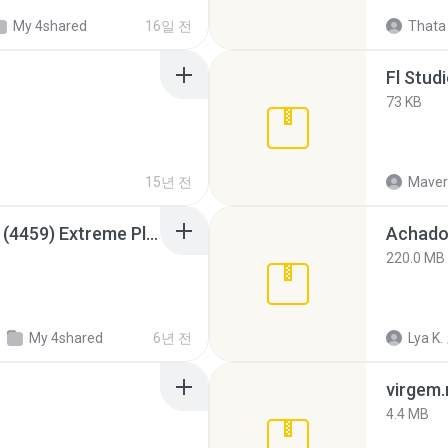
My 4shared
16일 전
Thata 
Fl Stud
73 KB
15년 전
Maver
Intel HD Graphics 3000 (4459) Extreme Plus 2.0.zip
Achados
220.0 MB
치
My 4shared
6년 전
Lya K.
virgem.
4.4 MB