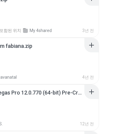
포함된 위치
My 4shared
3년 전
m fabiana.zip
ravanatal
4년 전
Sony Vegas Pro 12.0.770 (64-bit) Pre-Cracked.zip
S.
12년 전