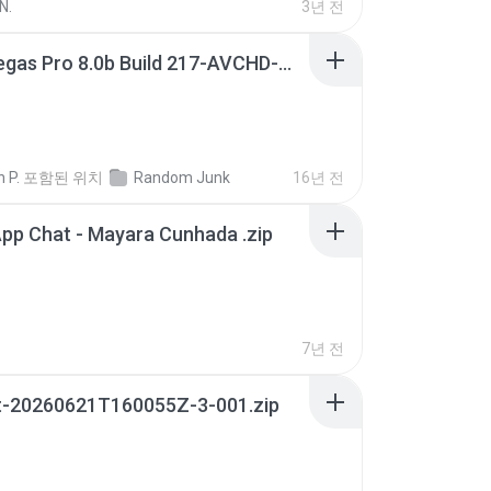
N.
3년 전
Sony Vegas Pro 8.0b Build 217-AVCHD-MPG-AC3 FIXED.7z
 P.
포함된 위치
Random Junk
16년 전
pp Chat - Mayara Cunhada .zip
7년 전
t-20260621T160055Z-3-001.zip