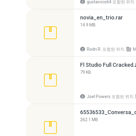
gustavocs64
포함된 위치
novia_en_trio.rar
14.9 MB
Rodri R.
포함된 위치
M
Fl Studio Full Cracked.
79 KB
Joel Powers
포함된 위치
262.1 MB