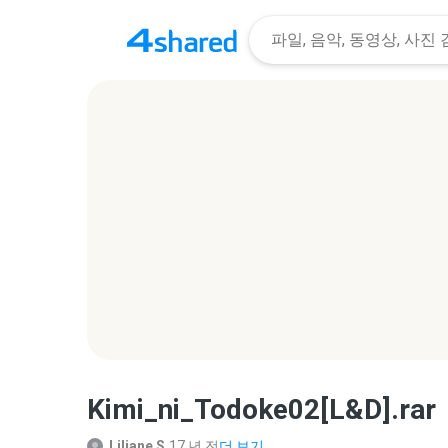
Kimi_ni_Todoke02[L&D].rar
Liliane S.
17 년 전
더 보기...