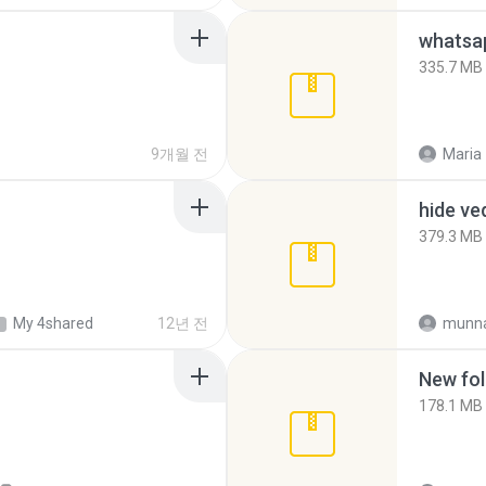
335.7 MB
9개월 전
Maria
hide ve
379.3 MB
My 4shared
12년 전
munna
New fol
178.1 MB