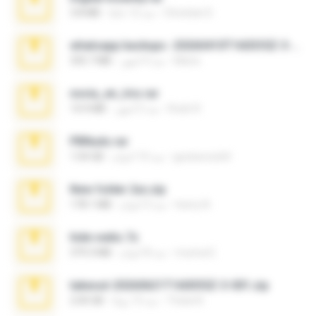
Christian D.
منذ 12 عامًا
3.8 MB
whatsapp backups -20260410T160335Z-3-001.zip
Maria
منذ 4 أشهر
335.7 MB
novia_en_trio.rar
Rodri R.
منذ 5 أشهر
14.9 MB
PBNuds.rar
gustavocs64
منذ 10 أعوام
1.04 GB
New folder 2xx.zip
henry N.
منذ 3 أعوام
178.1 MB
hide vedio.7z
munna E.
منذ 8 أعوام
379.3 MB
takeout-20260621T160055Z-3-001.zip
Thata N.
منذ 13 يومًا
2.00 GB