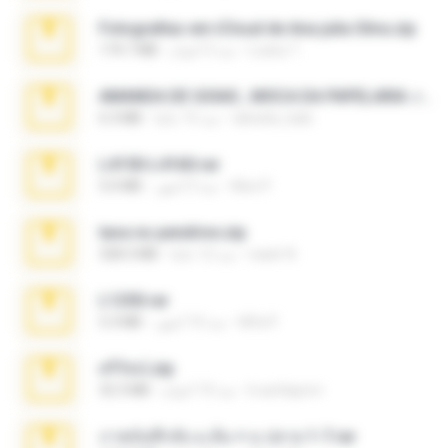
Fotografias em iCloud de Ana julia Silva.zip
Luany T.
منذ 3 أعوام
174.7 MB
AMANDA DE GOIAS , MOCA DA PAPELARIA .rar
daniela_kabi
منذ 15 عامًا
6.3 MB
L4150-L4160.rar
Alex P.
منذ 3 أشهر
5.0 MB
tava no pendrive.zip
naatr N.
منذ 12 عامًا
328.3 MB
L1250.rar
Alfa P.
منذ 10 أشهر
5.3 MB
ศรีรัตน์.zip
b.auttaporn
منذ 10 أعوام
32.3 MB
ภาพบันทึกลับ ม.ต้น + ม.ปลาย 1-7.rar