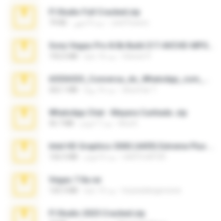
Fl Studio Full Cracked.zip
Joel Powers
منذ 4 أشهر
79 KB
Sony Vegas Pro 8.0b Build 217-AVCHD-MPG-AC3 FIXED.7z
Steven P.
منذ 16 عامًا
192.6 MB
65536533_Conversa_do_WhatsApp_com_Meu_Esposo.zip
desomar T.
منذ 16 يومًا
262.1 MB
WhatsApp Chat - Mayara Cunhada .zip
Ana K.
منذ 7 أعوام
36.7 MB
Intel HD Graphics 3000 (4459) Extreme Plus 2.0.zip
nIGHTmAYOR
منذ 6 أعوام
126.5 MB
Vegas 7.0a.rar
boyisadangerzone
منذ 15 عامًا
120.3 MB
Fl Studio 2025 Cracked.zip