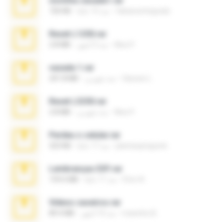
novinha casada1.rar
fabianointegrado
منذ 15 عامًا
720 KB
Reset L1250.rar
Alex P.
منذ 3 أشهر
2.8 MB
vazada 1.rar
Ulysses L.
منذ شهرين
241.8 MB
Reset L3250.rar
Alex P.
منذ شهرين
2.8 MB
Perdeu o celular.rar
plantaopiriguete
منذ 17 عامًا
323 KB
Lembranças EX!!.rar
Étori A.
منذ 11 عامًا
159.6 MB
Videos caseiros.rar
maninho B.
منذ 10 أشهر
89.4 MB