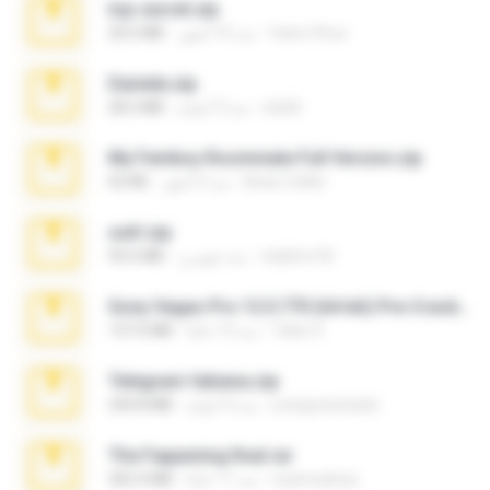
top secret.zip
Vasni Vhuo
منذ 10 أشهر
20.6 MB
Daniela.zip
ela26
منذ 3 أعوام
28.2 MB
My Femboy Roommate Full Version.zip
Beau Collier
منذ 5 أشهر
62 KB
ouh!.zip
vladimir M.
منذ شهرين
95.6 MB
Sony Vegas Pro 12.0.770 (64-bit) Pre-Cracked.zip
Tales S.
منذ 12 عامًا
137.0 MB
Telegram fabiana.zip
yrangravanatal
منذ 4 أعوام
244.8 MB
The Fappening final.rar
raulmedinax
منذ 11 عامًا
302.4 MB