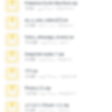
Pokemon Ecchi Gba Rom.zip
Caleb Price
منذ 4 أشهر
70 KB
eu_e_ana_videos[1].rar
Adriano F.
منذ 11 عامًا
5.5 MB
fotos_whasapp_lorena.rar
jose T.
منذ 4 أعوام
76.4 MB
Snapchat nudes 1.zip
Baixar Q.
منذ 8 أعوام
6.0 MB
777.rar
vladimir M.
منذ 10 أعوام
2.0 MB
Photos (1).zip
Anacleto T.
منذ 14 يومًا
1.60 GB
김지윤의 iCloud 사진.zip
성경 김.
منذ 7 أعوام
9.6 MB