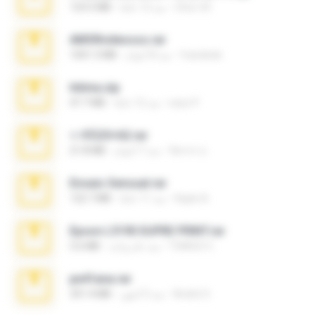
Chut-35
منذ 12 عامًا
123.5 MB
AMORvideosss.rar
frandede
منذ 8 أعوام
1001.3 MB
Intima.zip
seyo P.
منذ 12 عامًا
47.7 MB
ราชินี25+62.rar
จิตรกร อ.
منذ 7 أعوام
21.8 MB
Ensaio Sensual.rar
Kayle A.
منذ 11 عامًا
122.7 MB
Epson L5190 SUPRE PRINT.rar
THIAGO C.
منذ عام واحد
5.6 MB
pe41ana.rar
André S.
منذ 5 أشهر
331.4 MB