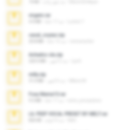
Maverick Mayer
منذ شهر واحد
73 KB
virgem.rar
Lucinei 7.
منذ 17 عامًا
4.4 MB
casal_voyeur.zip
netowescher
منذ 15 عامًا
20.8 MB
Achados sla.zip
Lya K.
منذ 5 أشهر
220.0 MB
milly.zip
Milene M.
منذ 6 أشهر
31.0 MB
Foxy Mama15.rar
extra_precautions
منذ 17 عامًا
9.5 MB
LIL PEEP VOCAL PRESET BY MELT.rar
Melt ..
منذ 4 أعوام
826 KB