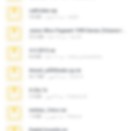
cellfolder.zip
ela26
منذ 3 أعوام
9.8 MB
Junior Miss Pageant 1999 Series (Volume I Part I NC 6).7z
luis M.
منذ 12 عامًا
53.5 MB
4-5-2015.rar
extra_precautions
منذ 11 عامًا
8.8 MB
Anna4_yd3t0nada.sg.rar
Rodri R.
منذ 5 أشهر
60.7 MB
X-23x.7z
Federico B.
منذ 9 أشهر
3.4 MB
minhas_fotos.rar
Rebeca
منذ شهرين
1.4 MB
Digital Insanity.rar