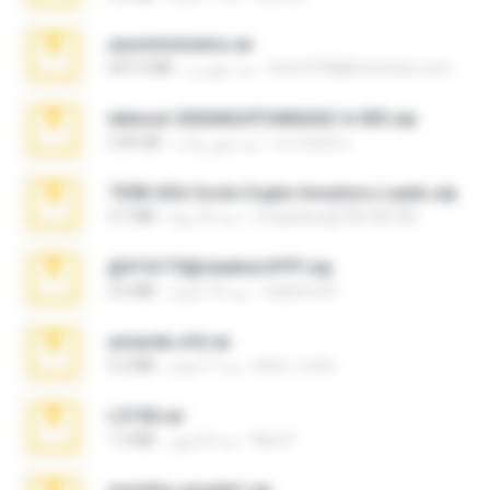
yasminmineira.rar
letiro5708@fanchatu.com
منذ شهرين
647.5 MB
takeout-20260624T040626Z-6-003.zip
อรรถพงษ์ บ.
منذ شهر واحد
2.00 GB
7258 USA Circle Crypto Investors Leads.zip
cmqadeer@786786786
منذ 22 يومًا
3.1 MB
@#16173@vladimir#!!!!!!.zip
vladimir M.
منذ 10 أعوام
2.6 MB
amanda sfd.rar
elton_roots
منذ 7 أعوام
5.2 MB
L3150.rar
Alex P.
منذ 6 أشهر
1.3 MB