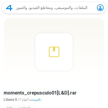
moments_crepusculo01[L&D].rar
Liliane S.
المزيد...
17 منذ أعوام