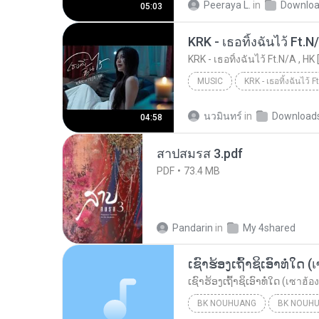
Peeraya L.
in
Downlo
05:03
ไม่มีใครรู้ตัวเรา– UNHEARD MUSIC 🖤| Official Lyri...
KRK - เธอทิ้งฉันไว้ Ft.N
KRK - เธอทิ้งฉันไว้ Ft.N/A , HK 
MUSIC
KRK Music
Music
นวมินทร์
in
Download
04:58
สาปสมรส 3.pdf
PDF
73.4 MB
Pandarin
in
My 4shared
BK NOUHUANG
BK NOUH