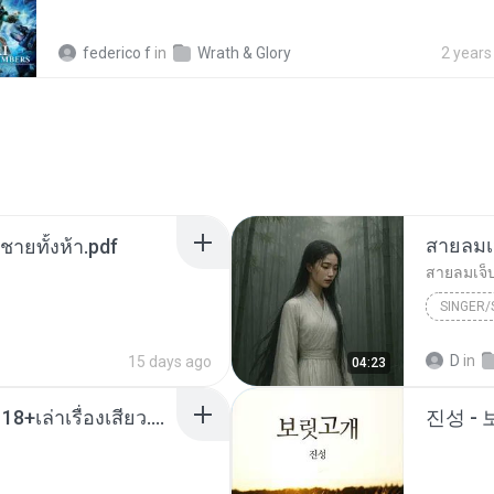
federico f
in
Wrath & Glory
2 years
สายลมเ
ี่ชายทั้งห้า.pdf
สายลมเจ็
SINGER
Hmong S
D
in
15 days ago
04:23
SINGER
เมียน้อยเหงา พาเสียวค่ะ18+เล่าเรื่องเสียว.mp3
진성 -