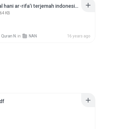
murottal hani ar-rifa'i terjemah indonesia 093n adh-dhuha.mp3
364 KB
 Quran N.
in
NAN
16 years ago
df