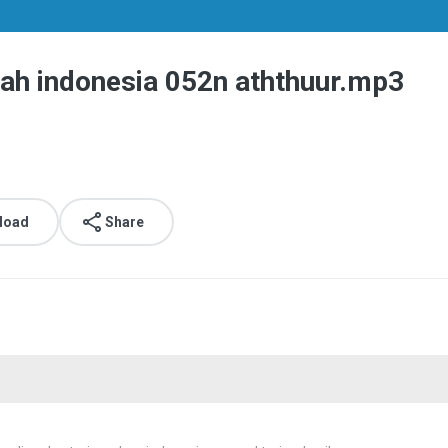
emah indonesia 052n aththuur.mp3
load
Share