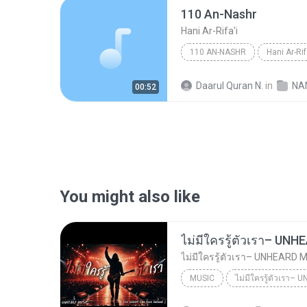
110 An-Nashr
Hani Ar-Rifa'i
110 AN-NASHR
Hani Ar-Rif
Daarul Quran N.
in
NA
00:52
You might also like
MUSIC
UNHEARD MUSIC 🖤
Musi