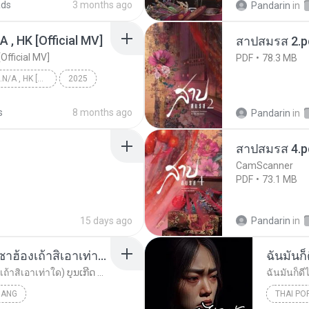
ads
3 months ago
Pandarin
in
/A , HK [Official MV]
สาปสมรส 2.p
[Official MV]
PDF
78.3 MB
KRK - เธอทิ้งฉันไว้ Ft.N/A , HK [Official MV]
2025
KRK - เธอทิ้งฉันไว้ Ft.N/A , HK [Official MV]
s
8 months ago
Pandarin
in
สาปสมรส 4.p
CamScanner
PDF
73.1 MB
15 days ago
Pandarin
in
ເຊົາຮ້ອງເຖົ້າຊິເອົາທໍ່ໃດ (เซาฮ้องเถ้าสิเอาเท่าใด) ບຸນເກີດ ຫນູຫ່ວງ ft. ໂສພາ ຈຸນທະລາ
ฉันมันก็ด
ເຊົາຮ້ອງເຖົ້າຊິເອົາທໍ່ໃດ (เซาฮ้องเถ้าสิเอาเท่าใด) ບຸນເກີດ ຫນູຫ່ວງ ft. ໂສພາ ຈຸນທະລາ
ฉันมันก็ดีไ
UANG
THAI PO