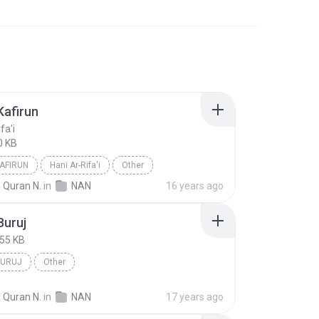
Kafirun
fa'i
0 KB
KAFIRUN
Hani Ar-Rifa'i
Other
 Quran N.
in
NAN
16 years ago
Buruj
755 KB
BURUJ
Other
 Quran N.
in
NAN
17 years ago