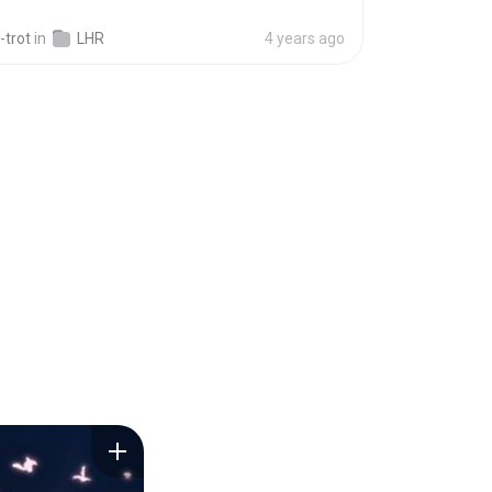
-trot
in
LHR
4 years ago