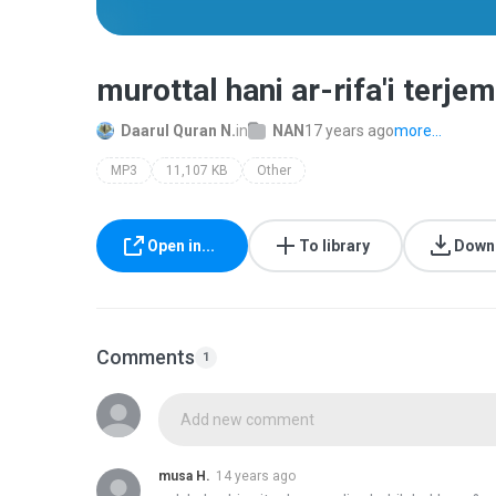
murottal hani ar-rifa'i terj
Daarul Quran N.
in
NAN
17 years ago
more...
MP3
11,107 KB
Other
Open in...
To library
Down
Comments
1
Add new comment
musa H.
14 years ago