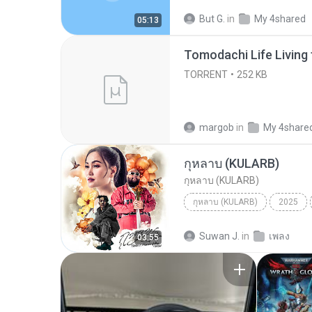
ເຊົາຮ້ອງເຖົ້າຊິເອົາທໍ່ໃດ (เซาฮ้องเถ้าสิเอาเท่าใด)...
But G.
in
My 4shared
05:13
TORRENT
252 KB
margob
in
My 4share
กุหลาบ (KULARB)
กุหลาบ (KULARB)
กุหลาบ (KULARB)
2025
F.HERO Ft. ก้านตอง ทุ่งเงิน x S
Suwan J.
in
เพลง
03:55