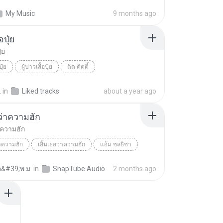
ได้แค่นี้
THAI POP
My Music
9 months ago
้อปุ๋ย
ุ๋ย
ปุ๋ย
ผู้บ่าวเสื้อปุ๋ย
ดิด คิตตี้
.
in
Liked tracks
about a year ago
อว่าความฮัก
่าความฮัก
่าความฮัก
เอิ้นเธอว่าความฮัก
แอ้ม ชลธิชา
อ&#39;พ ม.
in
SnapTube Audio
2 months ago