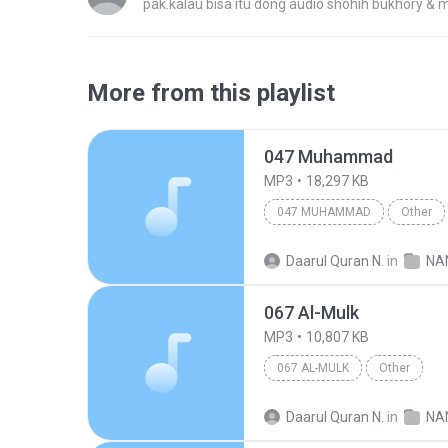
pak.kalau bisa itu dong audio shohih bukhory & 
More from this playlist
047 Muhammad
MP3
18,297 KB
047 MUHAMMAD
Other
Daarul Quran N.
in
NA
067 Al-Mulk
MP3
10,807 KB
067 AL-MULK
Other
Daarul Quran N.
in
NA