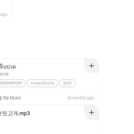
 ago
จ็บปวด
บปวด
/SONGWRITER
สายลมเจ็บปวด
2025
ad Song
สายลมเจ็บปวด
My Music
8 months ago
/SONGWRITER
 보릿고개.mp3