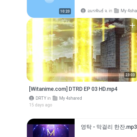
อมรพันธ์ จ.
in
My 4sha
10:20
23:03
[Witanime.com] DTRD EP 03 HD.mp4
DRTY
in
My 4shared
15 days ago
영탁 - 막걸리 한잔.mp3