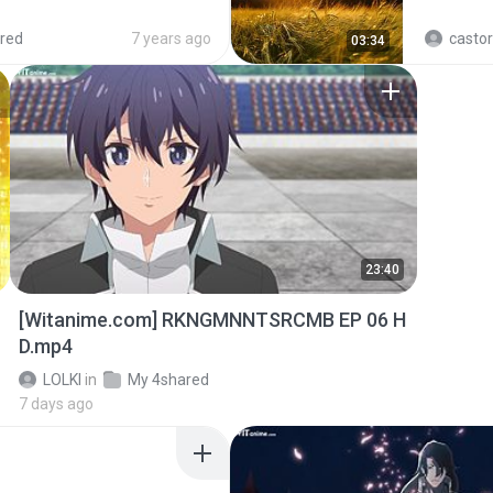
red
7 years ago
castor
03:34
23:40
[Witanime.com] RKNGMNNTSRCMB EP 06 H
D.mp4
LOLKI
in
My 4shared
7 days ago