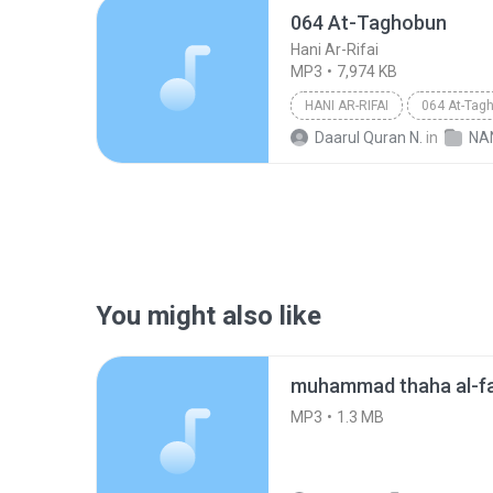
064 At-Taghobun
Hani Ar-Rifai
MP3
7,974 KB
HANI AR-RIFAI
064 At-Tag
Daarul Quran N.
in
NA
You might also like
muhammad thaha al-f
MP3
1.3 MB