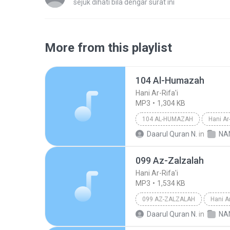
sejuk dihati bila dengar surat ini
More from this playlist
104 Al-Humazah
Hani Ar-Rifa'i
MP3
1,304 KB
104 AL-HUMAZAH
Hani Ar-
Daarul Quran N.
in
NA
099 Az-Zalzalah
Hani Ar-Rifa'i
MP3
1,534 KB
099 AZ-ZALZALAH
Hani Ar
Daarul Quran N.
in
NA