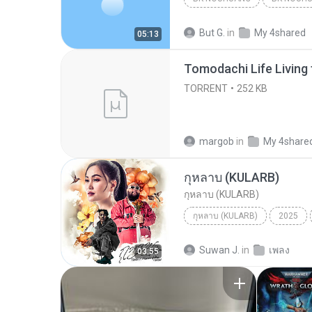
ເຊົາຮ້ອງເຖົ້າຊິເອົາທໍ່ໃດ (เซาฮ้องเถ้าสิเอาเท่าใด)...
But G.
in
My 4shared
05:13
TORRENT
252 KB
margob
in
My 4share
กุหลาบ (KULARB)
กุหลาบ (KULARB)
กุหลาบ (KULARB)
2025
F.HERO Ft. ก้านตอง ทุ่งเงิน x S
Suwan J.
in
เพลง
03:55