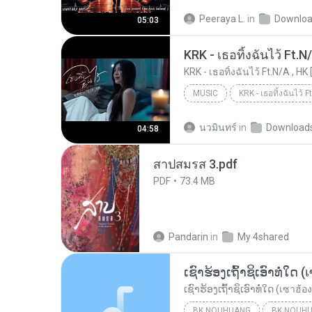
UNHEARD MUSIC 🖤
Musi
Peeraya L.
in
Downlo
05:03
ไม่มีใครรู้ตัวเรา– UNHEARD MUSIC 🖤| Official Lyri...
KRK - เธอทิ้งฉันไว้ Ft.N
KRK - เธอทิ้งฉันไว้ Ft.N/A , HK 
MUSIC
KRK Music
Music
นวมินทร์
in
Download
04:58
สาปสมรส 3.pdf
PDF
73.4 MB
Pandarin
in
My 4shared
BK NOUHUANG
BK NOUH