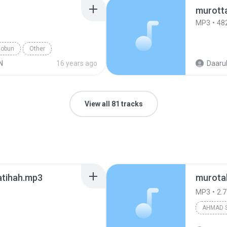
MP3
48
hobun
Other
N
16 years ago
Daarul
View all 81 tracks
atihah.mp3
murotal
MP3
2.
AHMAD 