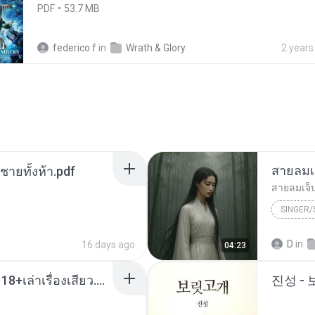
PDF
53.7 MB
federico f
in
Wrath & Glory
2 years
สายลมเ
ี่ชายทั้งห้า.pdf
สายลมเจ็
SINGER
Hmong S
D
in
16 days ago
04:23
SINGER
เมียน้อยเหงา พาเสียวค่ะ18+เล่าเรื่องเสียว.mp3
진성 -