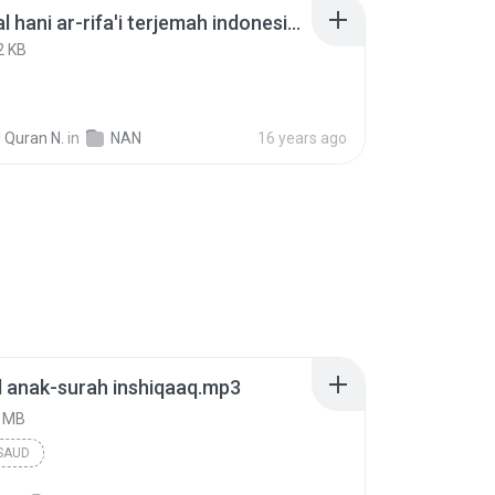
murottal hani ar-rifa'i terjemah indonesia 112n al-ikhlas.mp3
2 KB
 Quran N.
in
NAN
16 years ago
 anak-surah inshiqaaq.mp3
7 MB
SAUD