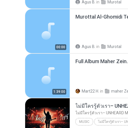
Agus B.
in
Murotal
Agus B.
in
Murotal
00:00
Full Album Maher Zein
Mart22 H.
in
maher Ze
1:39:00
MUSIC