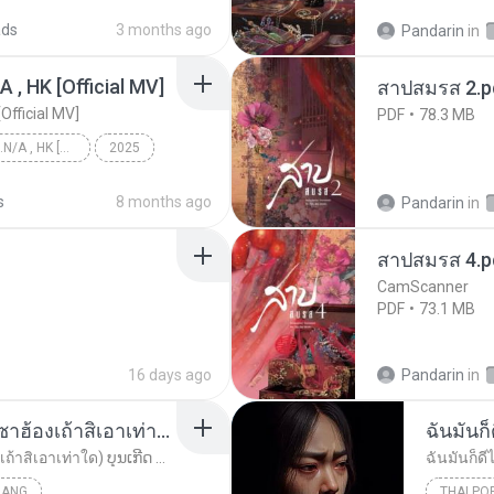
c
ads
3 months ago
Pandarin
in
/A , HK [Official MV]
สาปสมรส 2.p
[Official MV]
PDF
78.3 MB
KRK - เธอทิ้งฉันไว้ Ft.N/A , HK [Official MV]
2025
KRK - เธอทิ้งฉันไว้ Ft.N/A , HK [Official MV]
s
8 months ago
Pandarin
in
สาปสมรส 4.p
CamScanner
PDF
73.1 MB
16 days ago
Pandarin
in
ເຊົາຮ້ອງເຖົ້າຊິເອົາທໍ່ໃດ (เซาฮ้องเถ้าสิเอาเท่าใด) ບຸນເກີດ ຫນູຫ່ວງ ft. ໂສພາ ຈຸນທະລາ
ฉันมันก็ด
ເຊົາຮ້ອງເຖົ້າຊິເອົາທໍ່ໃດ (เซาฮ้องเถ้าสิเอาเท่าใด) ບຸນເກີດ ຫນູຫ່ວງ ft. ໂສພາ ຈຸນທະລາ
ฉันมันก็ดีไ
UANG
THAI PO