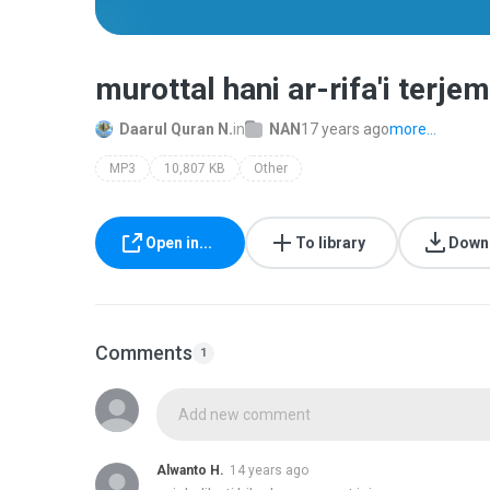
murottal hani ar-rifa'i terj
Daarul Quran N.
in
NAN
17 years ago
more...
MP3
10,807 KB
Other
Open in...
To library
Down
Comments
1
Add new comment
Alwanto H.
14 years ago