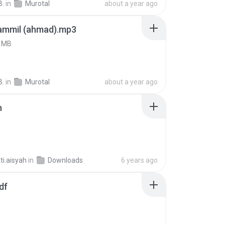
B.
in
Murotal
about a year ago
ammil (ahmad).mp3
4 MB
B.
in
Murotal
about a year ago
n
ti.aisyah
in
Downloads
6 years ago
df