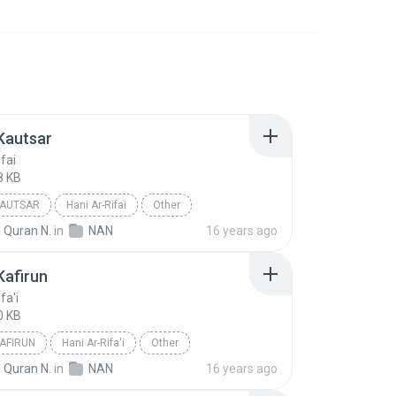
Kautsar
fai
8 KB
KAUTSAR
Hani Ar-Rifai
Other
 Quran N.
in
NAN
16 years ago
Kafirun
fa'i
0 KB
KAFIRUN
Hani Ar-Rifa'i
Other
 Quran N.
in
NAN
16 years ago