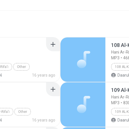
108 Al-
Hani Ar-Ri
MP3
46
Rifa'i
Other
108 AL-
N
16 years ago
Daarul
109 Al-
Hani Ar-Ri
MP3
83
-Rifa'i
Other
109 AL-
N
16 years ago
Daarul