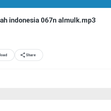
emah indonesia 067n almulk.mp3
load
Share