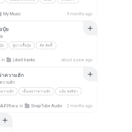
ได้แค่นี้
THAI POP
My Music
9 months ago
้อปุ๋ย
ุ๋ย
ปุ๋ย
ผู้บ่าวเสื้อปุ๋ย
ดิด คิตตี้
.
in
Liked tracks
about a year ago
อว่าความฮัก
่าความฮัก
่าความฮัก
เอิ้นเธอว่าความฮัก
แอ้ม ชลธิชา
อ&#39;พ ม.
in
SnapTube Audio
2 months ago