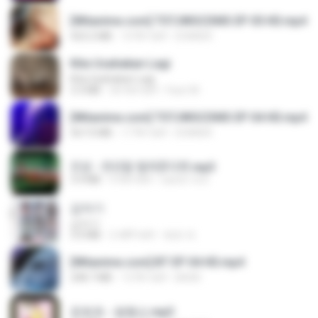
[Witanime.com] TSTJWGCDMS EP 05 HD.mp4
423.2 MB
10 दिन पहले
DOMISR
Kita Usahakan Lagi
Kita Usahakan Lagi
3.3 MB
एक साल पहले
Fazri M.
[Witanime.com] TSTJWGCDMS EP 04 HD.mp4
567.0 MB
17 दिन पहले
DOMISR
진성 - 천년을 빌려준다면.mp3
3.4 MB
4 साल पहले
castor-trot
갑자기
갑자기
3.0 MB
2 महीने पहले
복희 박.
[Witanime.com] BT EP 04 HD.mp4
248.7 MB
15 दिन पहले
BAXK
문희옥 - 평행선.mp3