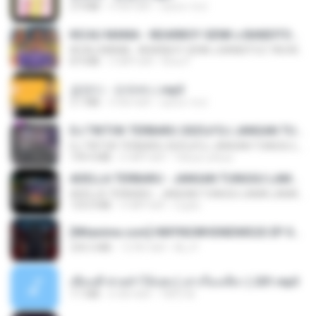
2.9 MB
4 साल पहले
castor-trot
KICAU MANIA - NDARBOY GENK x BANDITOZ YAOW 86 (OFFICIAL LYRIC VIDEO) GAS POL NDANGAK
KICAU MANIA - NDARBOY GENK x BANDITOZ YAOW 86 (OFFICIAL LYRIC VIDEO) GAS POL NDANGAK
8.9 MB
3 महीने पहले
Rina P.
금잔디 - 오라버니.mp3
3.1 MB
4 साल पहले
castor-trot
DJ TIKTOK TERBARU 2025🎵DJ JANGAN TUNGGU LAMA LAMA NANTI LAMA LAMA 🎵DJ SEDIA AKU SEBELUM HUJAN
DJ TIKTOK TERBARU 2025🎵DJ JANGAN TUNGGU LAMA LAMA NANTI LAMA LAMA 🎵DJ SEDIA AKU SEBELUM HUJAN
199.4 MB
6 महीने पहले
Yahya Lahiya
ADELLA TERBARU - JANGAN TUNGGU LAMA LAMA - GELAS RETAK - OM ADELLA FULL ALBUM TERBARU 2026
ADELLA TERBARU - JANGAN TUNGGU LAMA LAMA - GELAS RETAK - OM ADELLA FULL ALBUM TERBARU 2026
133.0 MB
4 महीने पहले
Cuplis
[Witanime.com] HMYNGWHSNIDMS2S EP 04 HD.mp4
235.5 MB
15 दिन पहले
KILJY
เพื่อนพี่ ช่วยทำให้เสด ( เล่าเรื่องเสียว ) 201.mp3
7.1 MB
6 साल पहले
TNP2 M.