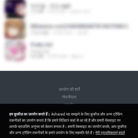
박우철 - 연모.mp3
3.5 MB
4 साल पहले
castor-trot
[Witanime.com] KWONMSNITIK1NGTDNN EP 04 HD.mp4
192.0 MB
16 दिन पहले
JUVIA
Pretty Girl
Pretty Girl
8.8 MB
24 दिन पहले
황영지
उपयोग की शर्तें
गोपनीयता
समर्थन
मेरी व्यक्तिगत जानकारी न बेचें
हम कुकीज़ का उपयोग करते हैं।
4shared यह समझने के लिए कुकीज़ और अन्य ट्रैकिंग
मेरी व्यक्तिगत जानकारी साझा न करें
तकनीकों का उपयोग करता है कि हमारे विज़िटर कहां से आ रहे हैं और हमारी वेबसाइट पर
आपके ब्राउज़िंग अनुभव को बेहतर बनाता है। हमारी वेबसाइट का उपयोग करके, आप कुकीज़
और अन्य ट्रैकिंग तकनीकों के हमारे उपयोग के लिए सहमति देते हैं।
मेरी प्राथमिकताएं बदलें