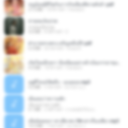
หนูน้อยสู้ชีวิตกับภารกิจเลี้ยงพี่ชายทั้งห้า.pdf
27.2 MB
18 दिन पहले
Pandarin
สายลมเจ็บปวด
สายลมเจ็บปวด
4.0 MB
8 महीने पहले
D
ฝ่าบาททรงพระเจริญหมื่นปี1.pdf
6.4 MB
एक साल पहले
Orasa K.
เกิดใหม่อีกครา อี๋เหนียงอย่างข้าเป็นภรรยาขุนนาง 1_ST.pdf
4.9 MB
18 दिन पहले
Pandarin
อยู่ที่ไหนก็คิดถึง - เมนทอล.mp3
4.2 MB
2 साल पहले
มันไม้สาย ม.
เอิ้นเธอว่าความฮัก
เอิ้นเธอว่าความฮัก
4.1 MB
2 महीने पहले
ถามพ่อ&#39;พ ม.
เมียน้อยเหงา พาเสียวค่ะ18+เล่าเรื่องเสียว.mp3
14.2 MB
7 साल पहले
อมรพันธ์ จ.