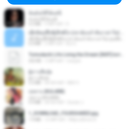
ฉันมันก็ดีได้แค่นี้
ฉันมันก็ดีได้แค่นี้
4.2 MB
9 महीने पहले
D
ເຊົາຮ້ອງເຖົ້າຊິເອົາທໍ່ໃດ (เซาฮ้องเถ้าสิเอาเท่าใด) ບຸນເກີດ ຫນູຫ່ວງ ft. ໂສພາ ຈຸນທະລາ
ເຊົາຮ້ອງເຖົ້າຊິເອົາທໍ່ໃດ (เซาฮ้องเถ้าสิเอาเท่าใด) ບຸນເກີດ ຫນູຫ່ວງ ft. ໂສພາ ຈຸນທະລາ
6.0 MB
2 महीने पहले
But G.
Tomodachi Life Living the Dream [NSP].torrent
252 KB
2 महीने पहले
margob
ผู้บ่าวเสื้อปุ๋ย
ผู้บ่าวเสื้อปุ๋ย
5.2 MB
एक साल पहले
Mith 9.
กุหลาบ (KULARB)
กุหลาบ (KULARB)
5.9 MB
एक साल पहले
Suwan J.
1_DOWNLOAD_FOURSHARED.jpg
1.9 MB
12 महीने पहले
Wtlprodthree A.