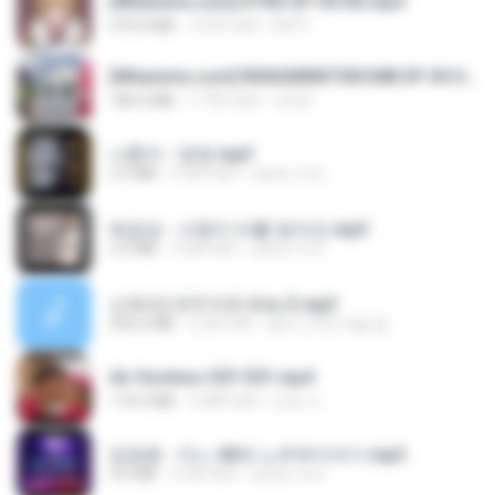
[Witanime.com] DTRD EP 04 HD.mp4
279.0 MB
10 दिन पहले
DRTY
[Witanime.com] RKNGMNNTSRCMB EP 05 HD.mp4
186.0 MB
17 दिन पहले
LOLKI
나훈아 - 영영.mp3
3.5 MB
4 साल पहले
castor-trot
배금성 - 사랑이 비를 맞아요.mp3
3.5 MB
4 साल पहले
castor-trot
신유리) 유두자위 A to Z.mp3
256.6 MB
2 साल पहले
좀비고4인커플 좀.
Air Hostess S01 E01.mp4
174.4 MB
3 महीने पहले
민호 이.
임영웅 - 어느 60대 노부부이야기.mp3
4.6 MB
4 साल पहले
castor-trot