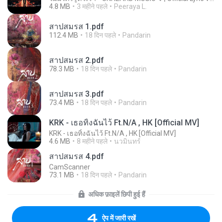
4.8 MB
3 महीने पहले
Peeraya L.
สาปสมรส 1.pdf
112.4 MB
18 दिन पहले
Pandarin
สาปสมรส 2.pdf
78.3 MB
18 दिन पहले
Pandarin
สาปสมรส 3.pdf
73.4 MB
18 दिन पहले
Pandarin
KRK - เธอทิ้งฉันไว้ Ft.N/A , HK [Official MV]
KRK - เธอทิ้งฉันไว้ Ft.N/A , HK [Official MV]
4.6 MB
8 महीने पहले
นวมินทร์
สาปสมรส 4.pdf
CamScanner
73.1 MB
18 दिन पहले
Pandarin
अधिक फ़ाइलें छिपी हुई हैं
ऐप में जारी रखें