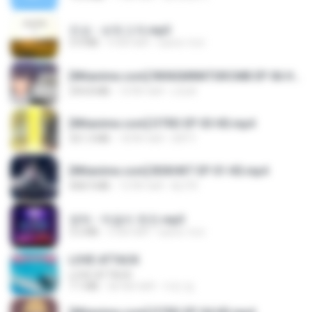
진성 - 보릿고개.mp3
3.4 MB
4 साल पहले
castor-trot
[Witanime.com] RKNGMNNTSRCMB EP 06 HD.mp4
294.8 MB
10 दिन पहले
LOLKI
[Witanime.com] DTRD EP 03 HD.mp4
321.3 MB
18 दिन पहले
DRTY
[Witanime.com] BSKHKT EP 01 HD.mp4
408.9 MB
15 दिन पहले
BLITR
영탁 - 막걸리 한잔.mp3
3.2 MB
3 साल पहले
castor-trot
LOVE ATTACK
LOVE ATTACK
7.1 MB
एक साल पहले
지빈 임.