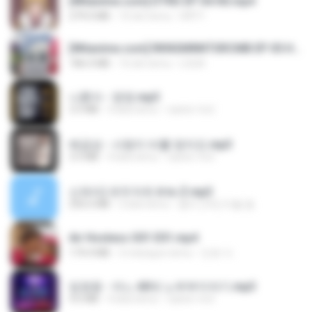
[Witanime.com] DTRD EP 04 HD.mp4
279.0 MB
10 dni temu
DRTY
[Witanime.com] RKNGMNNTSRCMB EP 05 HD.mp4
186.0 MB
16 dni temu
LOLKI
나훈아 - 영영.mp3
3.5 MB
4 lata temu
castor-trot
배금성 - 사랑이 비를 맞아요.mp3
3.5 MB
4 lata temu
castor-trot
신유리) 유두자위 A to Z.mp3
256.6 MB
2 lata temu
좀비고4인커플 좀.
Air Hostess S01 E01.mp4
174.4 MB
3 miesiące temu
민호 이.
임영웅 - 어느 60대 노부부이야기.mp3
4.6 MB
4 lata temu
castor-trot