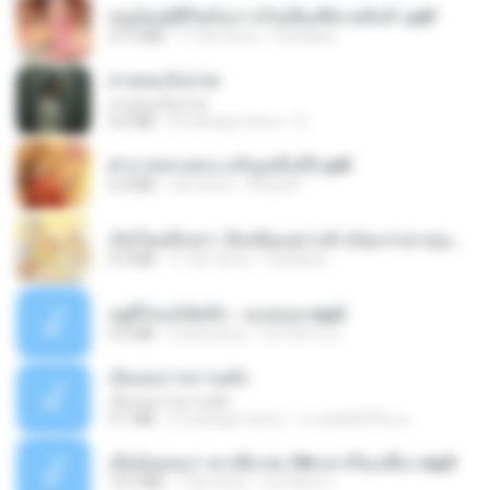
หนูน้อยสู้ชีวิตกับภารกิจเลี้ยงพี่ชายทั้งห้า.pdf
27.2 MB
17 dni temu
Pandarin
สายลมเจ็บปวด
สายลมเจ็บปวด
4.0 MB
8 miesięcy temu
D
ฝ่าบาททรงพระเจริญหมื่นปี1.pdf
6.4 MB
rok temu
Orasa K.
เกิดใหม่อีกครา อี๋เหนียงอย่างข้าเป็นภรรยาขุนนาง 1_ST.pdf
4.9 MB
17 dni temu
Pandarin
อยู่ที่ไหนก็คิดถึง - เมนทอล.mp3
4.2 MB
2 lata temu
มันไม้สาย ม.
เอิ้นเธอว่าความฮัก
เอิ้นเธอว่าความฮัก
4.1 MB
2 miesiące temu
ถามพ่อ&#39;พ ม.
เมียน้อยเหงา พาเสียวค่ะ18+เล่าเรื่องเสียว.mp3
14.2 MB
7 lat temu
อมรพันธ์ จ.