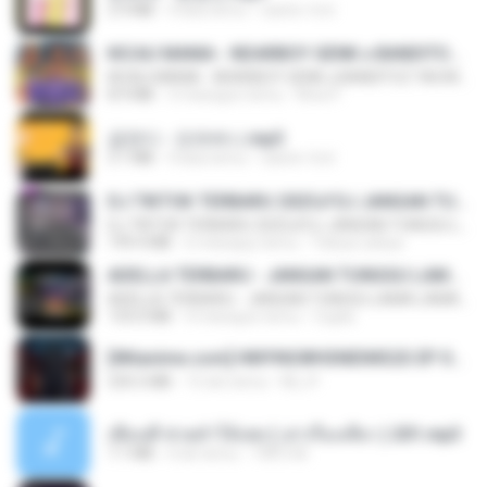
2.9 MB
4 lata temu
castor-trot
KICAU MANIA - NDARBOY GENK x BANDITOZ YAOW 86 (OFFICIAL LYRIC VIDEO) GAS POL NDANGAK
KICAU MANIA - NDARBOY GENK x BANDITOZ YAOW 86 (OFFICIAL LYRIC VIDEO) GAS POL NDANGAK
8.9 MB
3 miesiące temu
Rina P.
금잔디 - 오라버니.mp3
3.1 MB
4 lata temu
castor-trot
DJ TIKTOK TERBARU 2025🎵DJ JANGAN TUNGGU LAMA LAMA NANTI LAMA LAMA 🎵DJ SEDIA AKU SEBELUM HUJAN
DJ TIKTOK TERBARU 2025🎵DJ JANGAN TUNGGU LAMA LAMA NANTI LAMA LAMA 🎵DJ SEDIA AKU SEBELUM HUJAN
199.4 MB
6 miesięcy temu
Yahya Lahiya
ADELLA TERBARU - JANGAN TUNGGU LAMA LAMA - GELAS RETAK - OM ADELLA FULL ALBUM TERBARU 2026
ADELLA TERBARU - JANGAN TUNGGU LAMA LAMA - GELAS RETAK - OM ADELLA FULL ALBUM TERBARU 2026
133.0 MB
4 miesiące temu
Cuplis
[Witanime.com] HMYNGWHSNIDMS2S EP 04 HD.mp4
235.5 MB
15 dni temu
KILJY
เพื่อนพี่ ช่วยทำให้เสด ( เล่าเรื่องเสียว ) 201.mp3
7.1 MB
6 lat temu
TNP2 M.