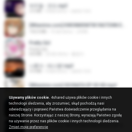
박우철 - 연모.mp3
3.5 MB
4 lata temu
castor-trot
[Witanime.com] KWONMSNITIK1NGTDNN EP 04 HD.mp4
192.0 MB
15 dni temu
JUVIA
Pretty Girl
Pretty Girl
8.8 MB
23 dni temu
황영지
나훈아 - 테스형!.mp3
4.4 MB
4 lata temu
castor-trot
[Witanime.com] SDONATA EP 03 HD.mp4
140.6 MB
19 dni temu
GRET
Używamy plików cookie.
4shared używa plików cookie i innych
technologii śledzenia, aby zrozumieć, skąd pochodzą nasi
[Witanime.com] LNM EP 05 HD.mp4
odwiedzający i poprawić Państwa doświadczenie przeglądania na
218.6 MB
17 dni temu
MUrabito
naszej Stronie. Korzystając z naszej Strony, wyrażają Państwo zgodę
na używanie przez nas plików cookie i innych technologii śledzenia.
[Witanime.com] HMYNGWHSNIDMS2S EP 05 HD.mp4
Zmień moje preferencje
251.4 MB
8 dni temu
KILJY