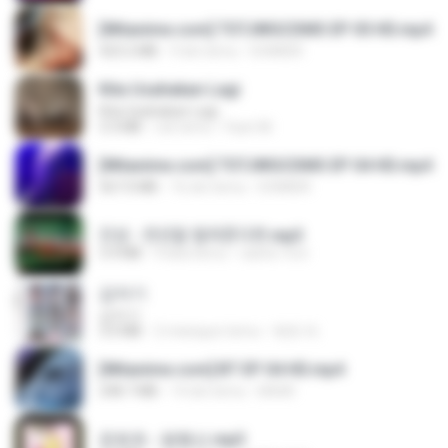
[Witanime.com] TSTJWGCDMS EP 05 HD.mp4
423.2 MB
9 dni temu
DOMISR
Kita Usahakan Lagi
Kita Usahakan Lagi
3.3 MB
rok temu
Fazri M.
[Witanime.com] TSTJWGCDMS EP 04 HD.mp4
567.0 MB
16 dni temu
DOMISR
진성 - 천년을 빌려준다면.mp3
3.4 MB
4 lata temu
castor-trot
갑자기
갑자기
3.0 MB
2 miesiące temu
복희 박.
[Witanime.com] BT EP 04 HD.mp4
248.7 MB
14 dni temu
BAXK
문희옥 - 평행선.mp3