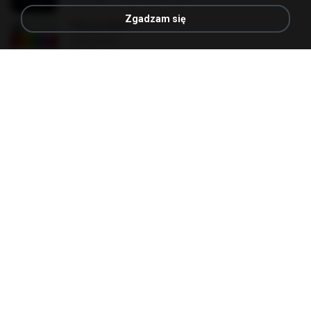
Zgadzam się
Tabola Bale
Tabola Bale
4.4 MB
11 miesięcy temu
Hamdi U.
Henrique e Juliano -As Mais Tocadas do Henrique e Juliano 2021 -Top Sertanejo 2021,Cd Completo 2021
Henrique e Juliano -As Mais Tocadas do Henrique e Juliano 2021 -Top Sertanejo 2021,Cd Completo 2021
51.4 MB
2 lata temu
raquel R.
[Witanime.com] BT EP 05 HD.mp4
287.6 MB
7 dni temu
BAXK
Nadhif Basalamah - kota ini tak sama tanpamu (Official Lyric Video).mp3
4.2 MB
8 miesięcy temu
sukandar T.
옹이 - 조항조.mp3
3.6 MB
4 lata temu
castor-trot
Apaga Apaga Apaga (Ao Vivo)
Apaga Apaga Apaga (Ao Vivo)
3.0 MB
6 miesięcy temu
aandre.rodrigues