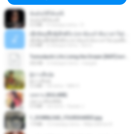
ฉันมันก็ดีได้แค่นี้
ฉันมันก็ดีได้แค่นี้
4.2 MB
9 miesięcy temu
D
ເຊົາຮ້ອງເຖົ້າຊິເອົາທໍ່ໃດ (เซาฮ้องเถ้าสิเอาเท่าใด) ບຸນເກີດ ຫນູຫ່ວງ ft. ໂສພາ ຈຸນທະລາ
ເຊົາຮ້ອງເຖົ້າຊິເອົາທໍ່ໃດ (เซาฮ้องเถ้าสิเอาเท่าใด) ບຸນເກີດ ຫນູຫ່ວງ ft. ໂສພາ ຈຸນທະລາ
6.0 MB
2 miesiące temu
But G.
Tomodachi Life Living the Dream [NSP].torrent
252 KB
2 miesiące temu
margob
ผู้บ่าวเสื้อปุ๋ย
ผู้บ่าวเสื้อปุ๋ย
5.2 MB
rok temu
Mith 9.
กุหลาบ (KULARB)
กุหลาบ (KULARB)
5.9 MB
rok temu
Suwan J.
1_DOWNLOAD_FOURSHARED.jpg
1.9 MB
12 miesięcy temu
Wtlprodthree A.