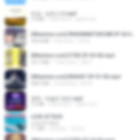
진성 - 보릿고개.mp3
3.4 MB
4 lata temu
castor-trot
[Witanime.com] RKNGMNNTSRCMB EP 06 HD.mp4
294.8 MB
9 dni temu
LOLKI
[Witanime.com] DTRD EP 03 HD.mp4
321.3 MB
17 dni temu
DRTY
[Witanime.com] BSKHKT EP 01 HD.mp4
408.9 MB
14 dni temu
BLITR
영탁 - 막걸리 한잔.mp3
3.2 MB
3 lata temu
castor-trot
LOVE ATTACK
LOVE ATTACK
7.1 MB
rok temu
지빈 임.