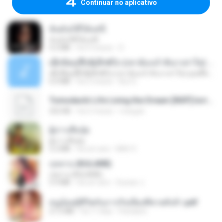
Continuar no aplicativo
ฉันมันก็ดีได้แค่นี้
ฉันมันก็ดีได้แค่นี้
4.2 MB
há 9 meses
D
ເຊົາຮ້ອງເຖົ້າຊິເອົາທໍ່ໃດ (เซาฮ้องเถ้าสิเอาเท่าใด) ບຸນເກີດ ຫນູຫ່ວງ ft. ໂສພາ ຈຸນທະລາ
ເຊົາຮ້ອງເຖົ້າຊິເອົາທໍ່ໃດ (เซาฮ้องเถ้าสิเอาเท่าใด) ບຸນເກີດ ຫນູຫ່ວງ ft. ໂສພາ ຈຸນທະລາ
6.0 MB
há 2 meses
But G.
Tomodachi Life Living the Dream [NSP].torrent
252 KB
há 2 meses
margob
ผู้บ่าวเสื้อปุ๋ย
ผู้บ่าวเสื้อปุ๋ย
5.2 MB
há um ano
Mith 9.
กุหลาบ (KULARB)
กุหลาบ (KULARB)
5.9 MB
há um ano
Suwan J.
หนูน้อยสู้ชีวิตกับภารกิจเลี้ยงพี่ชายทั้งห้า.pdf
27.2 MB
há 17 dias
Pandarin