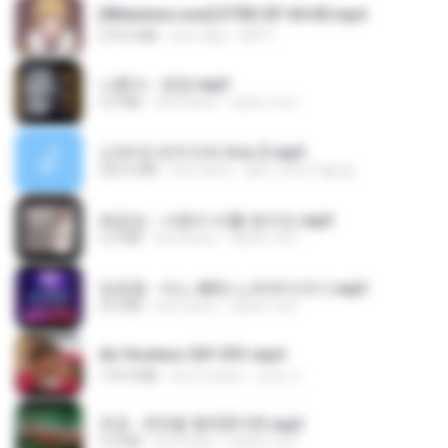
[Witanime.com] DTRD EP 04 HD.mp4
279.0 MB
há 9 dias
DRTY
나훈아 - 영영.mp3
3.5 MB
há 4 anos
castor-trot
신유리) 유두자위 A to Z.mp3
256.6 MB
há 2 anos
좀비고4인커플 좀.
배금성 - 사랑이 비를 맞아요.mp3
3.5 MB
há 4 anos
castor-trot
임영웅 - 어느 60대 노부부이야기.mp3
4.6 MB
há 4 anos
castor-trot
Air Hostess S01 E01.mp4
174.4 MB
há 3 meses
민호 이.
진성 - 천년을 빌려준다면.mp3
3.4 MB
há 4 anos
castor-trot