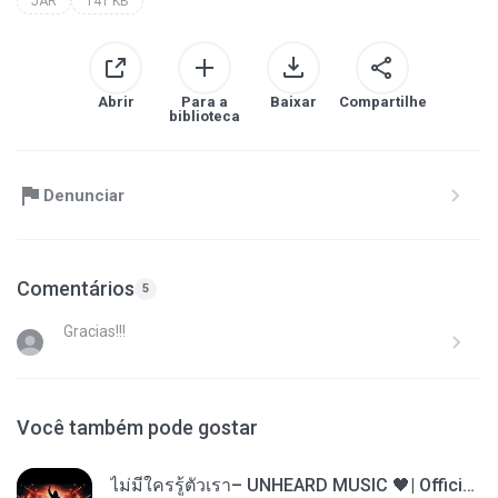
JAR
141 KB
Abrir
Para a
Baixar
Compartilhe
biblioteca
Denunciar
Comentários
5
Gracias!!!
Você também pode gostar
ไม่มีใครรู้ตัวเรา– UNHEARD MUSIC 🖤| Official Lyric Video | เพลงสู้ชีวิต