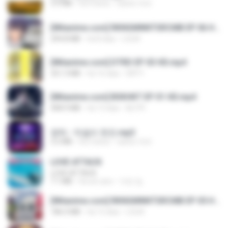
3.4 MB
há 4 anos
castor-trot
[Witanime.com] RKNGMNNTSRCMB EP 06 HD.mp4
294.8 MB
há 8 dias
LOLKI
[Witanime.com] DTRD EP 03 HD.mp4
321.3 MB
há 16 dias
DRTY
[Witanime.com] BSKHKT EP 01 HD.mp4
408.9 MB
há 13 dias
BLITR
영탁 - 막걸리 한잔.mp3
3.2 MB
há 3 anos
castor-trot
LOVE ATTACK
LOVE ATTACK
7.1 MB
há um ano
지빈 임.
[Witanime.com] RKNGMNNTSRCMB EP 05 HD.mp4
186.0 MB
há 15 dias
LOLKI