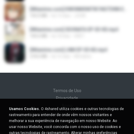
[Witanime.com] KWONMSNITIK1NGTDNN EP 04 HD.mp4
192.0 MB
há 14 dias
JUVIA
[Witanime.com] SDONATA EP 03 HD.mp4
140.6 MB
há 18 dias
GRET
[Witanime.com] LNM EP 05 HD.mp4
218.6 MB
há 16 dias
MUrabito
Termos de Uso
Privacidade
Apoio
Usamos Cookies.
O 4shared utiliza cookies e outras tecnologias de
Não venda minhas informações pessoais
rastreamento para entender de onde vêm nossos visitantes e
Não compartilhe minhas informações pessoais
melhorar a sua experiência de navegação em nosso Website. Ao
usar nosso Website, você concorda com o nosso uso de cookies e
outras tecnologias de rastreamento.
Alterar minhas preferências