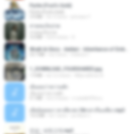
Pyrite (Fool's Gold)
Pyrite (Fool's Gold)
3.4 MB
há 12 anos
princess Y.
สายลมเจ็บปวด
สายลมเจ็บปวด
4.0 MB
há 8 meses
D
Wrath & Glory - Aeldari - Inheritance of Embers.pdf
53.7 MB
há 2 anos
federico f
1_DOWNLOAD_FOURSHARED.jpg
1.9 MB
há 12 meses
Wtlprodthree A.
เอิ้นเธอว่าความฮัก
เอิ้นเธอว่าความฮัก
4.1 MB
há 2 meses
ถามพ่อ&#39;พ ม.
เมียน้อยเหงา พาเสียวค่ะ18+เล่าเรื่องเสียว.mp3
14.2 MB
há 7 anos
อมรพันธ์ จ.
진성 - 보릿고개.mp3