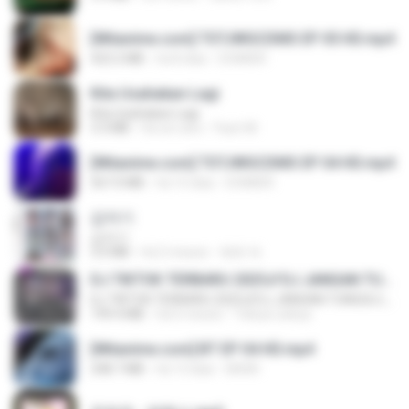
[Witanime.com] TSTJWGCDMS EP 05 HD.mp4
423.2 MB
há 8 dias
DOMISR
Kita Usahakan Lagi
Kita Usahakan Lagi
3.3 MB
há um ano
Fazri M.
[Witanime.com] TSTJWGCDMS EP 04 HD.mp4
567.0 MB
há 15 dias
DOMISR
갑자기
갑자기
3.0 MB
há 2 meses
복희 박.
DJ TIKTOK TERBARU 2025🎵DJ JANGAN TUNGGU LAMA LAMA NANTI LAMA LAMA 🎵DJ SEDIA AKU SEBELUM HUJAN
DJ TIKTOK TERBARU 2025🎵DJ JANGAN TUNGGU LAMA LAMA NANTI LAMA LAMA 🎵DJ SEDIA AKU SEBELUM HUJAN
199.4 MB
há 6 meses
Yahya Lahiya
[Witanime.com] BT EP 04 HD.mp4
248.7 MB
há 13 dias
BAXK