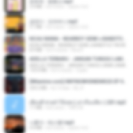
문희옥 - 평행선.mp3
2.9 MB
há 4 anos
castor-trot
금잔디 - 오라버니.mp3
3.1 MB
há 4 anos
castor-trot
KICAU MANIA - NDARBOY GENK x BANDITOZ YAOW 86 (OFFICIAL LYRIC VIDEO) GAS POL NDANGAK
KICAU MANIA - NDARBOY GENK x BANDITOZ YAOW 86 (OFFICIAL LYRIC VIDEO) GAS POL NDANGAK
8.9 MB
há 3 meses
Rina P.
ADELLA TERBARU - JANGAN TUNGGU LAMA LAMA - GELAS RETAK - OM ADELLA FULL ALBUM TERBARU 2026
ADELLA TERBARU - JANGAN TUNGGU LAMA LAMA - GELAS RETAK - OM ADELLA FULL ALBUM TERBARU 2026
133.0 MB
há 4 meses
Cuplis
[Witanime.com] HMYNGWHSNIDMS2S EP 04 HD.mp4
235.5 MB
há 14 dias
KILJY
เพื่อนพี่ ช่วยทำให้เสด ( เล่าเรื่องเสียว ) 201.mp3
7.1 MB
há 6 anos
TNP2 M.
나훈아 - 테스형!.mp3
4.4 MB
há 4 anos
castor-trot