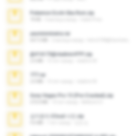
Pokemon Ecchi Gba Rom.zip
70 KB
4 месяца назад
Caleb Price
yasminmineira.rar
647.5 MB
2 месяца назад
letiro5708@fanchatu.com
@#16173@vladimir#!!!!!!.zip
2.6 MB
10 лет назад
vladimir M.
777.rar
2.0 MB
10 лет назад
vladimir M.
Sony Vegas Pro 13 (Pre-Cracked).zip
272.0 MB
10 лет назад
Mellicent D.
김지윤의 iCloud 사진.zip
9.6 MB
7 лет назад
성경 김.