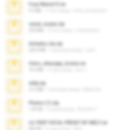
Foxy Mama15.rar
9.5 MB
17 лет назад
extra_precautions
casal_voyeur.zip
20.8 MB
15 лет назад
netowescher
Achados sla.zip
220.0 MB
5 месяцев назад
Lya K.
fotos_whasapp_lorena.rar
76.4 MB
4 года назад
jose T.
milly.zip
31.0 MB
6 месяцев назад
Milene M.
Photos (1).zip
1.60 GB
16 дней назад
Anacleto T.
LIL PEEP VOCAL PRESET BY MELT.rar
826 KB
4 года назад
Melt ..