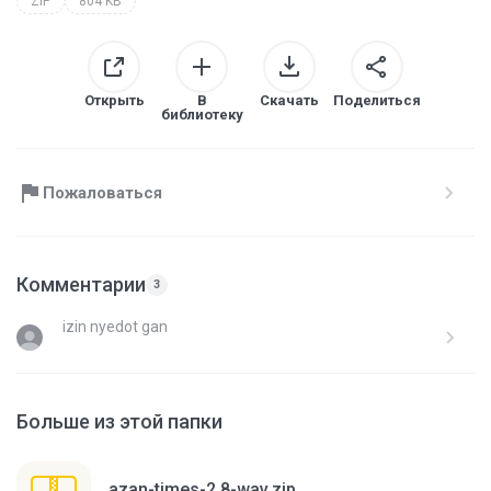
ZIP
804 KB
Открыть
В
Скачать
Поделиться
библиотеку
Пожаловаться
Комментарии
3
izin nyedot gan
Больше из этой папки
azan-times-2.8-wav.zip