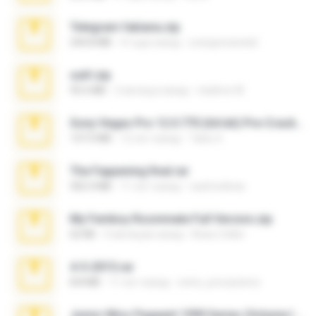
Telegram fabiana.zip
244.8 MB
4 года назад
yrangravanatal
ouh!.zip
95.6 MB
2 месяца назад
vladimir M.
Sony Vegas Pro 12.0.770 (64-bit) Pre-Cracked.zip
137.0 MB
12 лет назад
Tales S.
The Fappening final.rar
302.4 MB
11 лет назад
raulmedinax
My Femboy Roommate Full Version.zip
62 KB
5 месяцев назад
Beau Collier
4-5-2015.rar
8.8 MB
11 лет назад
extra_precautions
Junior Miss Pageant 1999 Series (Volume I Part I NC 6).7z