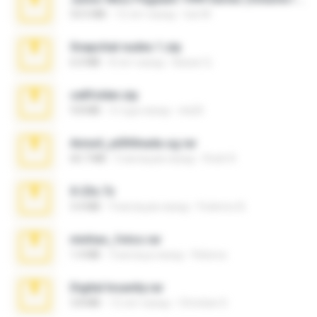
53.5 MB
12 лет назад
luis M.
Snapchat nudes 1.zip
6.0 MB
8 лет назад
Baixar Q.
cellfolder.zip
9.8 MB
3 года назад
ela26
Anna4_yd3t0nada.sg.rar
60.7 MB
5 месяцев назад
Rodri R.
X-23x.7z
3.4 MB
9 месяцев назад
Federico B.
minhas_fotos.rar
1.4 MB
3 месяца назад
Rebeca
Digital Insanity.rar
3.8 MB
12 лет назад
Christian D.