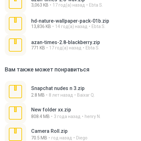
3,063 KB
17 год(а) назад
Ebta S.
hd-nature-wallpaper-pack-01b.zip
13,836 KB
14 год(а) назад
Ebta S.
azan-times-2.8-blackberry.zip
771 KB
17 год(а) назад
Ebta S.
Вам также может понравиться
Snapchat nudes n 3.zip
2.8 MB
8 лет назад
Baixar Q.
New folder xx.zip
808.4 MB
3 года назад
henry N.
Camera Roll.zip
70.5 MB
год назад
Diego