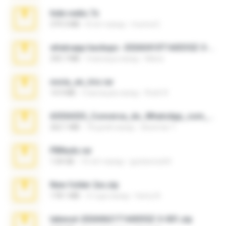
hide vedio.7z
379.3 MB
8 лет назад
munna E.
whatsapp backups -20260410T160335Z-3-001.zip
335.7 MB
4 месяца назад
Maria
novia_en_trio.rar
14.9 MB
5 месяцев назад
Rodri R.
65536533_Conversa_do_WhatsApp_com_Meu_Esposo.zip
262.1 MB
18 дней назад
desomar T.
PBNuds.rar
1.04 GB
10 лет назад
gustavocs64
New folder 2xx.zip
178.1 MB
3 года назад
henry N.
takeout-20260621T160055Z-3-001.zip