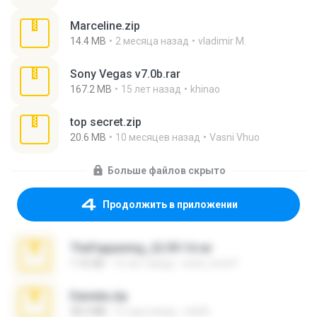
Marceline.zip
14.4 MB
2 месяца назад
vladimir M.
Sony Vegas v7.0b.rar
167.2 MB
15 лет назад
khinao
top secret.zip
20.6 MB
10 месяцев назад
Vasni Vhuo
Больше файлов скрыто
Продолжить в приложении
TheFappening_22.09.14.rar
1.16 GB
12 лет назад
erick_lover4
Daniela.zip
28.2 MB
3 года назад
ela26