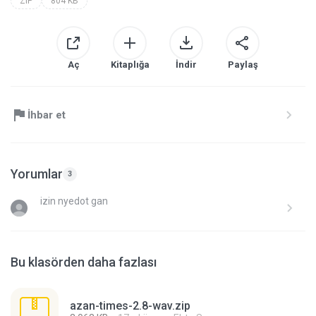
ZIP
804 KB
Aç
Kitaplığa
İndir
Paylaş
İhbar et
Yorumlar
3
izin nyedot gan
Bu klasörden daha fazlası
azan-times-2.8-wav.zip