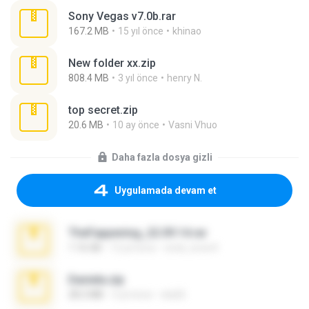
Sony Vegas v7.0b.rar
167.2 MB
15 yıl önce
khinao
New folder xx.zip
808.4 MB
3 yıl önce
henry N.
top secret.zip
20.6 MB
10 ay önce
Vasni Vhuo
Daha fazla dosya gizli
Uygulamada devam et
TheFappening_22.09.14.rar
1.16 GB
12 yıl önce
erick_lover4
Daniela.zip
28.2 MB
3 yıl önce
ela26