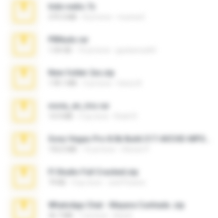
hide vedio.7z
379.3 MB
8 yıl önce
munna E.
PBNuds.rar
1.04 GB
10 yıl önce
gustavocs64
New folder 2xx.zip
178.1 MB
3 yıl önce
henry N.
novia_en_trio.rar
14.9 MB
5 ay önce
Rodri R.
Sony Vegas Pro 8.0b Build 217-AVCHD-MPG-AC3 FIXED.7z
192.6 MB
16 yıl önce
Steven P.
Fl Studio Full Cracked.zip
79 KB
4 ay önce
Joel Powers
WhatsApp Chat - Mayara Cunhada .zip
36.7 MB
7 yıl önce
Ana K.