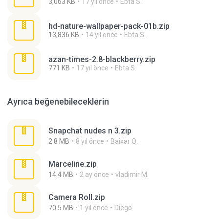
3,063 KB
17 yıl önce
Ebta S.
hd-nature-wallpaper-pack-01b.zip
13,836 KB
14 yıl önce
Ebta S.
azan-times-2.8-blackberry.zip
771 KB
17 yıl önce
Ebta S.
Ayrıca beğenebileceklerin
Snapchat nudes n 3.zip
2.8 MB
8 yıl önce
Baixar Q.
Marceline.zip
14.4 MB
2 ay önce
vladimir M.
Camera Roll.zip
70.5 MB
1 yıl önce
Diego