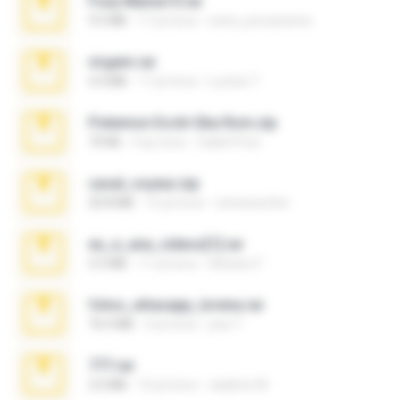
Foxy Mama15.rar
9.5 MB
17 yıl önce
extra_precautions
virgem.rar
4.4 MB
17 yıl önce
Lucinei 7.
Pokemon Ecchi Gba Rom.zip
70 KB
4 ay önce
Caleb Price
casal_voyeur.zip
20.8 MB
15 yıl önce
netowescher
eu_e_ana_videos[1].rar
5.5 MB
11 yıl önce
Adriano F.
fotos_whasapp_lorena.rar
76.4 MB
4 yıl önce
jose T.
777.rar
2.0 MB
10 yıl önce
vladimir M.