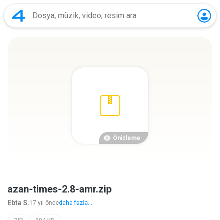
Önizleme
azan-times-2.8-amr.zip
Ebta S.
17 yıl önce
daha fazla...