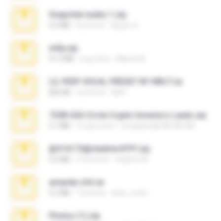
Snapchat nudes 1.zip
6.0 MB
8 yıl önce
Baixar Q.
milly.zip
31.0 MB
6 ay önce
Milene M.
LIL PEEP VOCAL PRESET BY MELT.rar
826 KB
4 yıl önce
Melt ..
7258 USA Circle Crypto Investors Leads.zip
3.1 MB
21 gün önce
cmqadeer@786786786
@#16173@vladimir#!!!!!!.zip
2.6 MB
10 yıl önce
vladimir M.
amanda sfd.rar
5.2 MB
7 yıl önce
elton_roots
Photos (1).zip