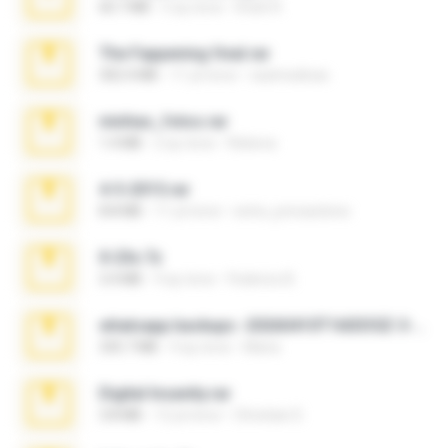
60.7 MB
5 ay önce
Rodri R.
The Fappening final.rar
302.4 MB
11 yıl önce
raulmedinax
minhas_fotos.rar
1.4 MB
2 ay önce
Rebeca
4-5-2015.rar
8.8 MB
11 yıl önce
extra_precautions
X-23x.7z
3.4 MB
9 ay önce
Federico B.
whatsapp backups -20260410T160335Z-3-001.zip
335.7 MB
4 ay önce
Maria
Digital Insanity.rar
3.8 MB
12 yıl önce
Christian D.