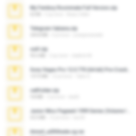
My Femboy Roommate Full Version.zip
62 KB
5 ay önce
Beau Collier
Telegram fabiana.zip
244.8 MB
4 yıl önce
yrangravanatal
ouh!.zip
95.6 MB
2 ay önce
vladimir M.
Sony Vegas Pro 12.0.770 (64-bit) Pre-Cracked.zip
137.0 MB
12 yıl önce
Tales S.
cellfolder.zip
9.8 MB
3 yıl önce
ela26
Junior Miss Pageant 1999 Series (Volume I Part I NC 6).7z
53.5 MB
12 yıl önce
luis M.
Anna4_yd3t0nada.sg.rar