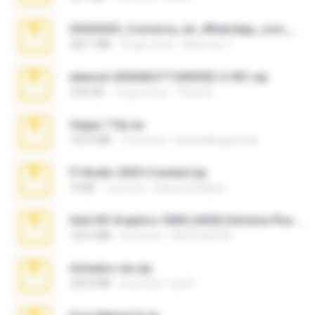
65536533_Conversa_do_WhatsApp_com_Meu_Esposo.zip
262.1 MB
16 gün önce
desomar T.
takeout-20260621T160055Z-3-001.zip
2.00 GB
13 gün önce
Thata N.
Vegas 7.0a.rar
120.3 MB
15 yıl önce
boyisadangerzone
Fl Studio 2025 Cracked.zip
73 KB
1 ay önce
Maverick Mayer
Intel HD Graphics 3000 (4459) Extreme Plus 2.0.zip
126.5 MB
6 yıl önce
nIGHTmAYOR
Achados sla.zip
220.0 MB
5 ay önce
Lya K.