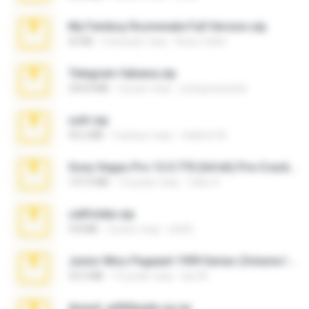
My Femboy Roommate Full Version.zip
62 KB
5 місяців тому
Beau Collier
Telegram fabiana.zip
244.8 MB
4 роки тому
yrangravanatal
ouh!.zip
95.6 MB
2 місяці тому
vladimir M.
Sony Vegas Pro 12.0.770 (64-bit) Pre-Cracked.zip
137.0 MB
12 років тому
Tales S.
cellfolder.zip
9.8 MB
3 роки тому
ela26
Junior Miss Pageant 1999 Series (Volume I Part I NC 6).7z
53.5 MB
12 років тому
luis M.
Anna4_yd3t0nada.sg.rar