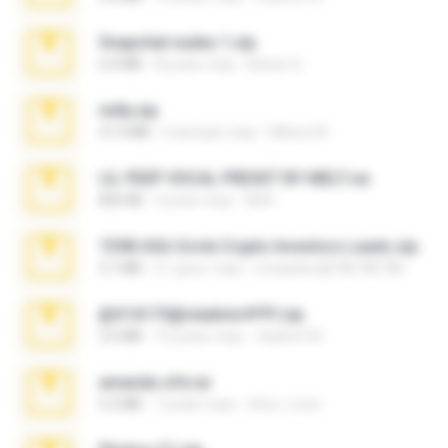
Snapchat nudes 1.zip
6.0 MB
8 років тому
Baixar Q.
milly.zip
31.0 MB
6 місяців тому
Milene M.
LIL PEEP VOCAL PRESET BY MELT.rar
826 KB
4 роки тому
Melt ..
7258 USA Circle Crypto Investors Leads.zip
3.1 MB
21 день тому
cmqadeer@786786786
@#16173@vladimir#!!!!!!.zip
2.6 MB
10 років тому
vladimir M.
amanda sfd.rar
5.2 MB
7 років тому
elton_roots