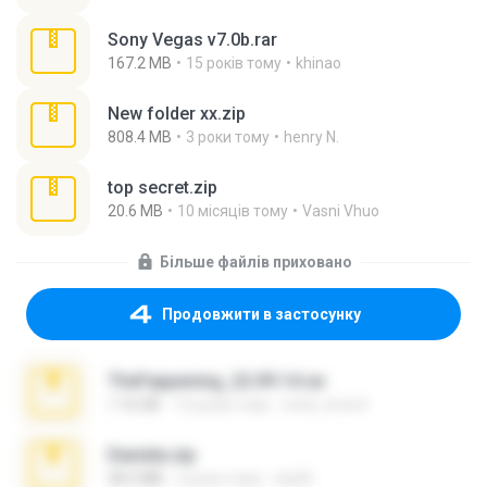
Sony Vegas v7.0b.rar
167.2 MB
15 років тому
khinao
New folder xx.zip
808.4 MB
3 роки тому
henry N.
top secret.zip
20.6 MB
10 місяців тому
Vasni Vhuo
Більше файлів приховано
Продовжити в застосунку
TheFappening_22.09.14.rar
1.16 GB
12 років тому
erick_lover4
Daniela.zip
28.2 MB
3 роки тому
ela26