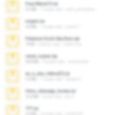
Foxy Mama15.rar
9.5 MB
17 років тому
extra_precautions
virgem.rar
4.4 MB
17 років тому
Lucinei 7.
Pokemon Ecchi Gba Rom.zip
70 KB
4 місяці тому
Caleb Price
casal_voyeur.zip
20.8 MB
15 років тому
netowescher
eu_e_ana_videos[1].rar
5.5 MB
11 років тому
Adriano F.
fotos_whasapp_lorena.rar
76.4 MB
4 роки тому
jose T.
777.rar
2.0 MB
10 років тому
vladimir M.