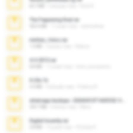
60.7 MB
5 місяців тому
Rodri R.
The Fappening final.rar
302.4 MB
11 років тому
raulmedinax
minhas_fotos.rar
1.4 MB
2 місяці тому
Rebeca
4-5-2015.rar
8.8 MB
11 років тому
extra_precautions
X-23x.7z
3.4 MB
9 місяців тому
Federico B.
whatsapp backups -20260410T160335Z-3-001.zip
335.7 MB
4 місяці тому
Maria
Digital Insanity.rar
3.8 MB
12 років тому
Christian D.