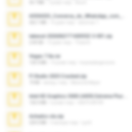
36.7 MB
7 років тому
Ana K.
65536533_Conversa_do_WhatsApp_com_Meu_Esposo.zip
262.1 MB
16 днів тому
desomar T.
takeout-20260621T160055Z-3-001.zip
2.00 GB
13 днів тому
Thata N.
Vegas 7.0a.rar
120.3 MB
15 років тому
boyisadangerzone
Fl Studio 2025 Cracked.zip
73 KB
місяць тому
Maverick Mayer
Intel HD Graphics 3000 (4459) Extreme Plus 2.0.zip
126.5 MB
6 років тому
nIGHTmAYOR
Achados sla.zip
220.0 MB
5 місяців тому
Lya K.