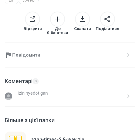
ZIP
804 KB
Відкрити
До
Скачати
Поділитися
бібліотеки
Повідомити
Коментарі
3
izin nyedot gan
Більше з цієї папки
azan-times-2.8-wav.zip