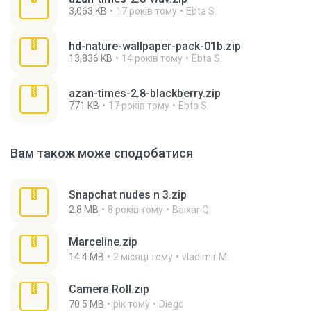
3,063 KB
17 років тому
Ebta S.
hd-nature-wallpaper-pack-01b.zip
13,836 KB
14 років тому
Ebta S.
azan-times-2.8-blackberry.zip
771 KB
17 років тому
Ebta S.
Вам також може сподобатися
Snapchat nudes n 3.zip
2.8 MB
8 років тому
Baixar Q.
Marceline.zip
14.4 MB
2 місяці тому
vladimir M.
Camera Roll.zip
70.5 MB
рік тому
Diego