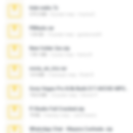
hide vedio.7z
379.3 MB
8 років тому
munna E.
PBNuds.rar
1.04 GB
10 років тому
gustavocs64
New folder 2xx.zip
178.1 MB
3 роки тому
henry N.
novia_en_trio.rar
14.9 MB
5 місяців тому
Rodri R.
Sony Vegas Pro 8.0b Build 217-AVCHD-MPG-AC3 FIXED.7z
192.6 MB
16 років тому
Steven P.
Fl Studio Full Cracked.zip
79 KB
4 місяці тому
Joel Powers
WhatsApp Chat - Mayara Cunhada .zip