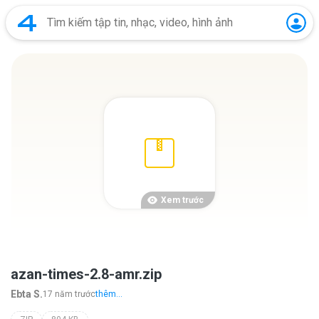
Xem trước
azan-times-2.8-amr.zip
Ebta S.
17 năm trước
thêm...