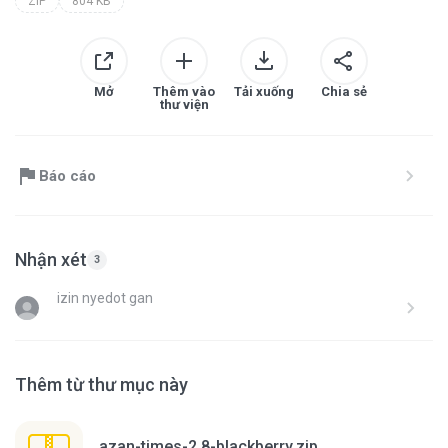
ZIP
804 KB
Mở
Thêm vào
Tải xuống
Chia sẻ
thư viện
Báo cáo
Nhận xét
3
izin nyedot gan
Thêm từ thư mục này
azan-times-2.8-blackberry.zip