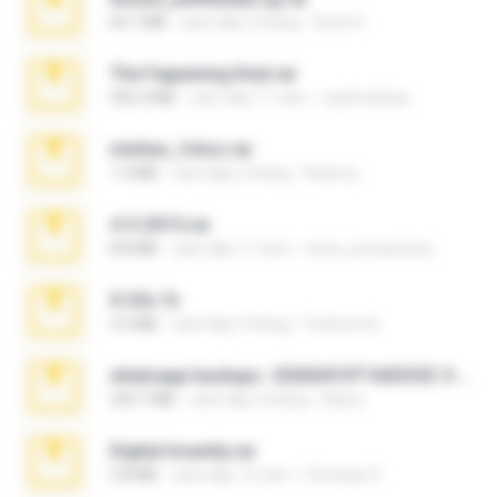
60.7 MB
cách đây 5 tháng
Rodri R.
The Fappening final.rar
302.4 MB
cách đây 11 năm
raulmedinax
minhas_fotos.rar
1.4 MB
cách đây 2 tháng
Rebeca
4-5-2015.rar
8.8 MB
cách đây 11 năm
extra_precautions
X-23x.7z
3.4 MB
cách đây 9 tháng
Federico B.
whatsapp backups -20260410T160335Z-3-001.zip
335.7 MB
cách đây 4 tháng
Maria
Digital Insanity.rar
3.8 MB
cách đây 12 năm
Christian D.