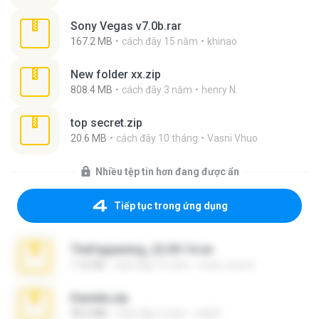
Sony Vegas v7.0b.rar
167.2 MB
cách đây 15 năm
khinao
New folder xx.zip
808.4 MB
cách đây 3 năm
henry N.
top secret.zip
20.6 MB
cách đây 10 tháng
Vasni Vhuo
Nhiều tệp tin hơn đang được ẩn
Tiếp tục trong ứng dụng
TheFappening_22.09.14.rar
1.16 GB
cách đây 12 năm
erick_lover4
Daniela.zip
28.2 MB
cách đây 3 năm
ela26