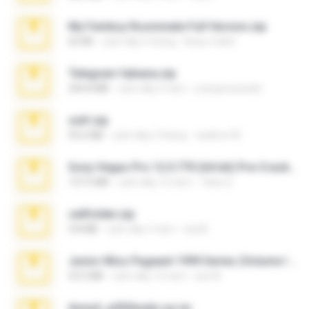
My Femboy Roommate Full Version.zip
62 KB
cách đây 5 tháng
Beau Collier
Telegram fabiana.zip
244.8 MB
cách đây 4 năm
yrangravanatal
ouh!.zip
95.6 MB
cách đây 2 tháng
vladimir M.
Sony Vegas Pro 12.0.770 (64-bit) Pre-Cracked.zip
137.0 MB
cách đây 12 năm
Tales S.
cellfolder.zip
9.8 MB
cách đây 3 năm
ela26
Junior Miss Pageant 1999 Series (Volume I Part I NC 6).7z
53.5 MB
cách đây 12 năm
luis M.
Anna4_yd3t0nada.sg.rar