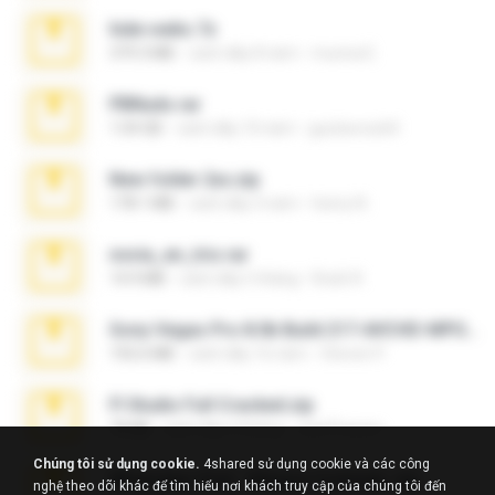
hide vedio.7z
379.3 MB
cách đây 8 năm
munna E.
PBNuds.rar
1.04 GB
cách đây 10 năm
gustavocs64
New folder 2xx.zip
178.1 MB
cách đây 3 năm
henry N.
novia_en_trio.rar
14.9 MB
cách đây 5 tháng
Rodri R.
Sony Vegas Pro 8.0b Build 217-AVCHD-MPG-AC3 FIXED.7z
192.6 MB
cách đây 16 năm
Steven P.
Fl Studio Full Cracked.zip
79 KB
cách đây 4 tháng
Joel Powers
Chúng tôi sử dụng cookie.
4shared sử dụng cookie và các công
WhatsApp Chat - Mayara Cunhada .zip
nghệ theo dõi khác để tìm hiểu nơi khách truy cập của chúng tôi đến