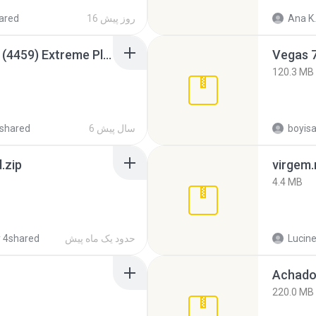
Ana K.
16 روز پیش
ared
Intel HD Graphics 3000 (4459) Extreme Plus 2.0.zip
Vegas 7
120.3 MB
6 سال پیش
shared
.zip
virgem.
4.4 MB
Lucine
حدود یک ماه پیش
 4shared
Achados
220.0 MB