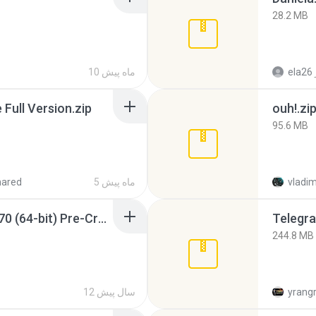
28.2 MB
ela26
10 ماه پیش
ull Version.zip
ouh!.zi
95.6 MB
vladim
5 ماه پیش
hared
Sony Vegas Pro 12.0.770 (64-bit) Pre-Cracked.zip
Telegra
244.8 MB
yrang
12 سال پیش