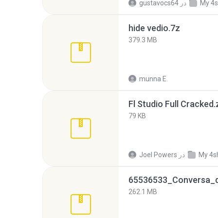
My 4s
در
gustavocs64
hide vedio.7z
379.3 MB
munna E.
Fl Studio Full Cracked.
79 KB
My 4s
در
Joel Powers
262.1 MB