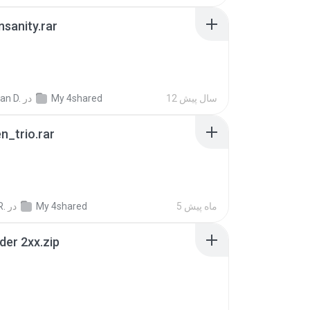
Insanity.rar
12 سال پیش
My 4shared
در
ian D.
n_trio.rar
5 ماه پیش
My 4shared
در
R.
der 2xx.zip