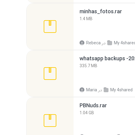
minhas_fotos.rar
1.4 MB
My 4share
در
Rebeca
335.7 MB
My 4shared
در
Maria
PBNuds.rar
1.04 GB