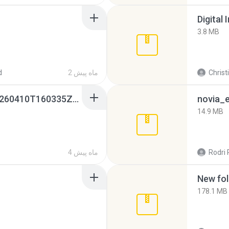
Digital 
3.8 MB
Christ
2 ماه پیش
d
whatsapp backups -20260410T160335Z-3-001.zip
novia_e
14.9 MB
Rodri 
4 ماه پیش
New fol
178.1 MB