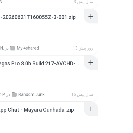
3 سال پیش
N.
t-20260621T160055Z-3-001.zip
13 روز پیش
My 4shared
در
N.
Sony Vegas Pro 8.0b Build 217-AVCHD-MPG-AC3 FIXED.7z
16 سال پیش
Random Junk
در
 P.
pp Chat - Mayara Cunhada .zip