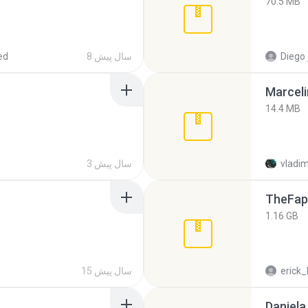
70.5 MB
Diego
8 سال پیش
ed
Marceli
14.4 MB
vladim
3 سال پیش
TheFap
1.16 GB
erick_
15 سال پیش
Daniela