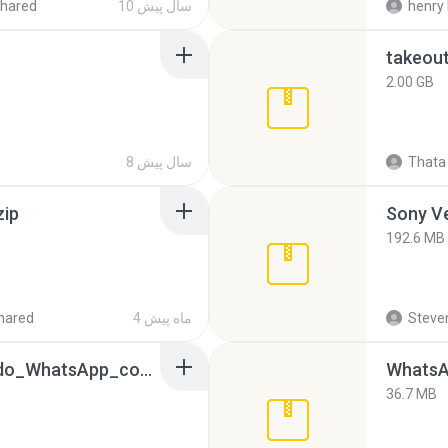
henry 
10 سال پیش
hared
takeou
2.00 GB
Thata 
8 سال پیش
zip
192.6 MB
Steven
4 ماه پیش
hared
65536533_Conversa_do_WhatsApp_com_Meu_Esposo.zip
WhatsA
36.7 MB