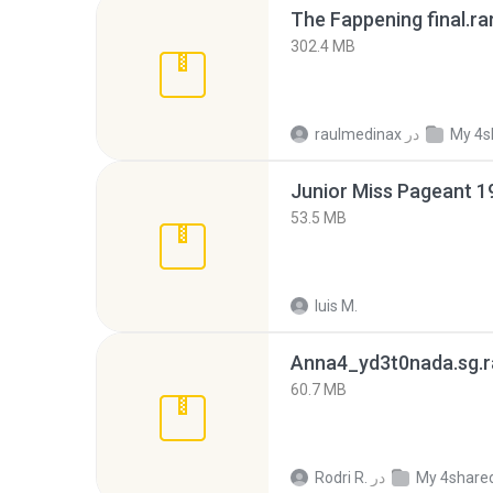
The Fappening final.ra
302.4 MB
My 4s
در
raulmedinax
53.5 MB
luis M.
Anna4_yd3t0nada.sg.r
60.7 MB
My 4share
در
Rodri R.