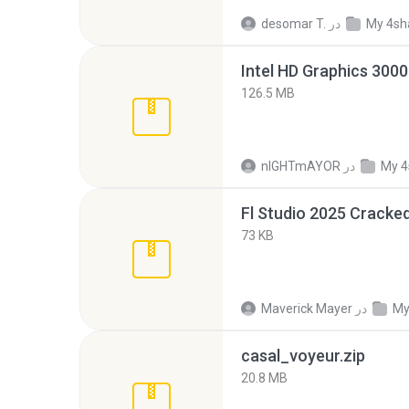
My 4sh
در
desomar T.
126.5 MB
My 4
در
nIGHTmAYOR
Fl Studio 2025 Cracked
73 KB
My
در
Maverick Mayer
casal_voyeur.zip
20.8 MB