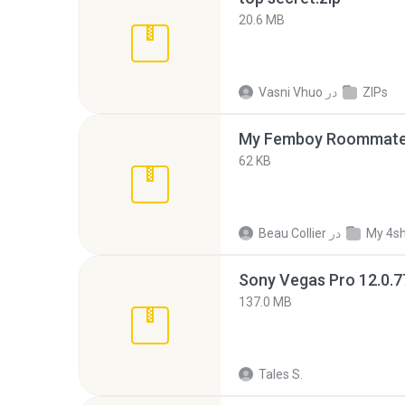
20.6 MB
ZIPs
در
Vasni Vhuo
My Femboy Roommate F
62 KB
My 4s
در
Beau Collier
137.0 MB
Tales S.