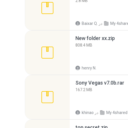
2.8 MB
My 4shar
در
Baixar Q.
New folder xx.zip
808.4 MB
henry N.
Sony Vegas v7.0b.rar
167.2 MB
My 4shared
در
khinao
top secret.zip