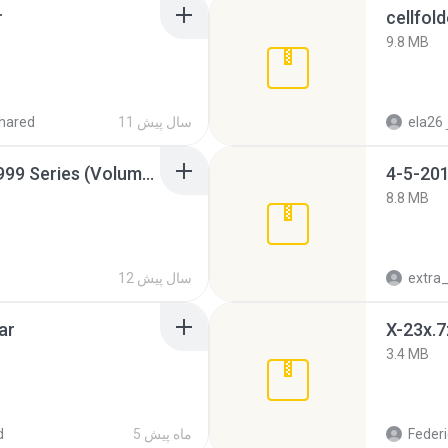
r
cellfold
9.8 MB
ela26
11 سال پیش
hared
Junior Miss Pageant 1999 Series (Volume I Part I NC 6).7z
4-5-201
8.8 MB
12 سال پیش
ar
X-23x.7
3.4 MB
Federi
5 ماه پیش
d