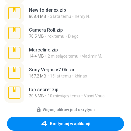
New folder xx.zip
808.4 MB
3 lata temu
henry N.
Camera Roll.zip
70.5 MB
rok temu
Diego
Marceline.zip
14.4 MB
2 miesiące temu
vladimir M.
Sony Vegas v7.0b.rar
167.2 MB
15 lat temu
khinao
top secret.zip
20.6 MB
10 miesięcy temu
Vasni Vhuo
Więcej plików jest ukrytych
Kontynuuj w aplikacji