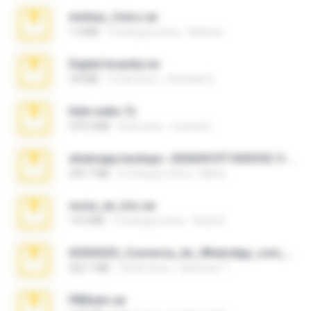
minhas_fotos.rar
1.4 MB
3 miesiące temu
Rebeca
Digital Insanity.rar
3.8 MB
12 lat temu
Christian D.
hide vedio.7z
379.3 MB
8 lat temu
munna E.
whatsapp backups -20260410T160335Z-3-001.zip
335.7 MB
4 miesiące temu
Maria
novia_en_trio.rar
14.9 MB
5 miesięcy temu
Rodri R.
65536533_Conversa_do_WhatsApp_com_Meu_Esposo.zip
262.1 MB
18 dni temu
desomar T.
PBNuds.rar