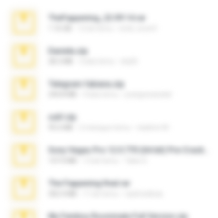
TheFappening_22.09.14.rar
1.16 GB
12 lat temu
erick_lover4
Daniela.zip
28.2 MB
3 lata temu
ela26
Telegram fabiana.zip
244.8 MB
4 lata temu
yrangravanatal
ouh!.zip
95.6 MB
2 miesiące temu
vladimir M.
Sony Vegas Pro 12.0.770 (64-bit) Pre-Cracked.zip
137.0 MB
12 lat temu
Tales S.
The Fappening final.rar
302.4 MB
11 lat temu
raulmedinax
My Femboy Roommate Full Version.zip