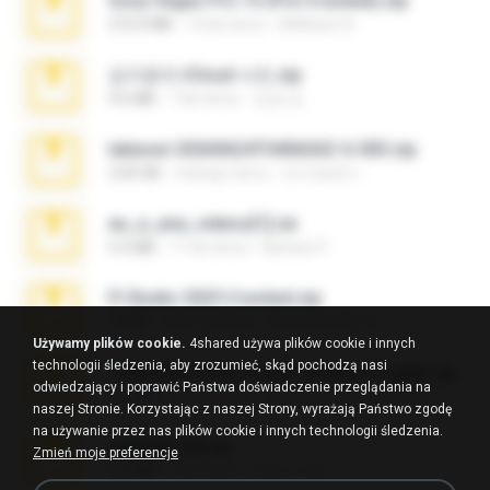
Sony Vegas Pro 13 (Pre-Cracked).zip
272.0 MB
10 lat temu
Mellicent D.
김지윤의 iCloud 사진.zip
9.6 MB
7 lat temu
성경 김.
takeout-20260624T040626Z-6-003.zip
2.00 GB
miesiąc temu
อรรถพงษ์ บ.
eu_e_ana_videos[1].rar
5.5 MB
11 lat temu
Adriano F.
Fl Studio 2025 Cracked.zip
73 KB
miesiąc temu
Maverick Mayer
Używamy plików cookie.
4shared używa plików cookie i innych
technologii śledzenia, aby zrozumieć, skąd pochodzą nasi
7258 USA Circle Crypto Investors Leads.zip
odwiedzający i poprawić Państwa doświadczenie przeglądania na
3.1 MB
23 dni temu
cmqadeer@786786786
naszej Stronie. Korzystając z naszej Strony, wyrażają Państwo zgodę
na używanie przez nas plików cookie i innych technologii śledzenia.
amanda sfd.rar
Zmień moje preferencje
5.2 MB
7 lat temu
elton_roots