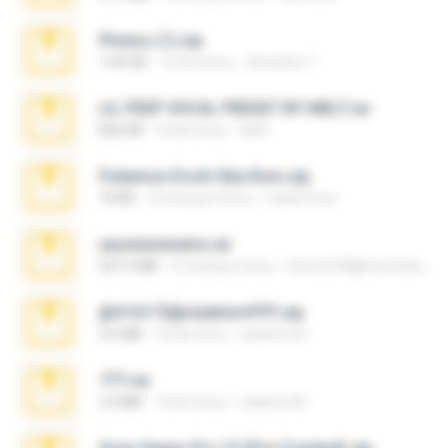
Photos (1).zip
1.60 GB
16 dni temu
Anacleto T.
LIL PEEP VOCAL PRESET BY MELT.rar
826 KB
4 lata temu
Melt ..
Pokemon Ecchi Gba Rom.zip
70 KB
4 miesiące temu
Caleb Price
yasminmineira.rar
647.5 MB
2 miesiące temu
letiro5708@fanchatu.com
@#16173@vladimir#!!!!!!.zip
2.6 MB
10 lat temu
vladimir M.
777.rar
2.0 MB
10 lat temu
vladimir M.