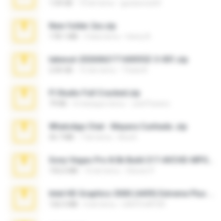
1.04 GB
10 lat temu
gustavocs64
New folder 2xx.zip
178.1 MB
3 lata temu
henry N.
takeout-20260621T160055Z-3-001.zip
2.00 GB
15 dni temu
Thata N.
Fl Studio Full Cracked.zip
79 KB
4 miesiące temu
Joel Powers
WhatsApp Chat - Mayara Cunhada .zip
36.7 MB
7 lat temu
Ana K.
Sony Vegas Pro 8.0b Build 217-AVCHD-MPG-AC3 FIXED.7z
192.6 MB
16 lat temu
Steven P.
Intel HD Graphics 3000 (4459) Extreme Plus 2.0.zip
126.5 MB
6 lat temu
nIGHTmAYOR