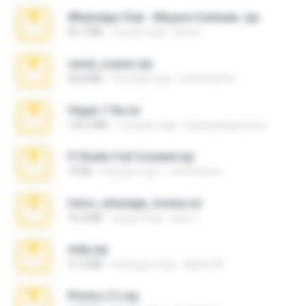
WhatsApp Chat - Mayara Cunhada .zip
36.7 MB
7 років тому
Ana K.
casal_voyeur.zip
20.8 MB
15 років тому
netowescher
Vegas 7.0a.rar
120.3 MB
15 років тому
boyisadangerzone
Fl Studio Full Cracked.zip
79 KB
4 місяці тому
Joel Powers
fotos_whasapp_lorena.rar
76.4 MB
4 роки тому
jose T.
milly.zip
31.0 MB
6 місяців тому
Milene M.
Photos (1).zip