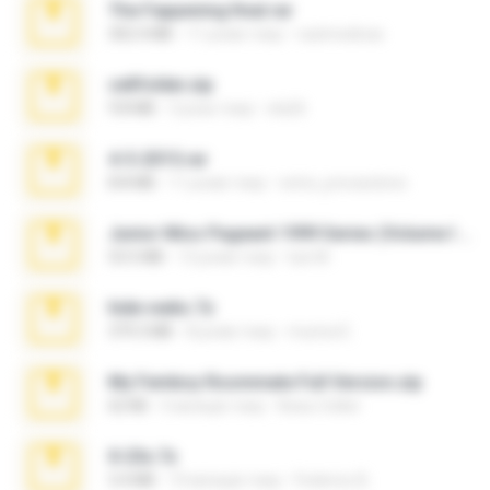
The Fappening final.rar
302.4 MB
11 років тому
raulmedinax
cellfolder.zip
9.8 MB
3 роки тому
ela26
4-5-2015.rar
8.8 MB
11 років тому
extra_precautions
Junior Miss Pageant 1999 Series (Volume I Part I NC 6).7z
53.5 MB
12 років тому
luis M.
hide vedio.7z
379.3 MB
8 років тому
munna E.
My Femboy Roommate Full Version.zip
62 KB
5 місяців тому
Beau Collier
X-23x.7z
3.4 MB
10 місяців тому
Federico B.