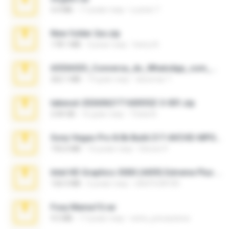
4.4 MB
17 років тому
Lucinei 7.
New folder 2xx.zip
178.1 MB
3 роки тому
henry N.
65536533_Conversa_do_WhatsApp_com_Meu_Esposo.zip
262.1 MB
19 днів тому
desomar T.
takeout-20260621T160055Z-3-001.zip
2.00 GB
16 днів тому
Thata N.
Sony Vegas Pro 8.0b Build 217-AVCHD-MPG-AC3 FIXED.7z
192.6 MB
16 років тому
Steven P.
Intel HD Graphics 3000 (4459) Extreme Plus 2.0.zip
126.5 MB
6 років тому
nIGHTmAYOR
Foxy Mama15.rar
9.5 MB
17 років тому
extra_precautions