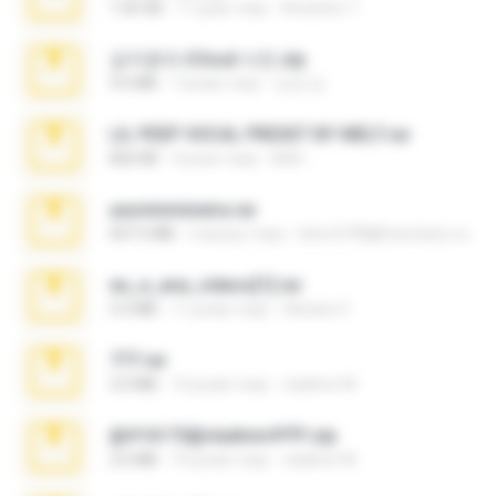
1.60 GB
17 днів тому
Anacleto T.
김지윤의 iCloud 사진.zip
9.6 MB
7 років тому
성경 김.
LIL PEEP VOCAL PRESET BY MELT.rar
826 KB
4 роки тому
Melt ..
yasminmineira.rar
647.5 MB
2 місяці тому
letiro5708@fanchatu.com
eu_e_ana_videos[1].rar
5.5 MB
11 років тому
Adriano F.
777.rar
2.0 MB
10 років тому
vladimir M.
@#16173@vladimir#!!!!!!.zip
2.6 MB
10 років тому
vladimir M.