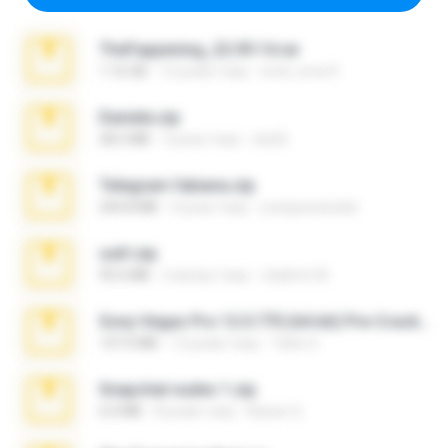
TheFappening_22.09.14.rar
1.16 GB
12 років тому
erick_lover4
Daniela.zip
28.2 MB
3 роки тому
ela26
Telegram fabiana.zip
244.8 MB
4 роки тому
yrangravanatal
ouh!.zip
95.6 MB
2 місяці тому
vladimir M.
Sony Vegas Pro 12.0.770 (64-bit) Pre-Cracked.zip
137.0 MB
12 років тому
Tales S.
Snapchat nudes 1.zip
6.0 MB
8 років тому
Baixar Q.