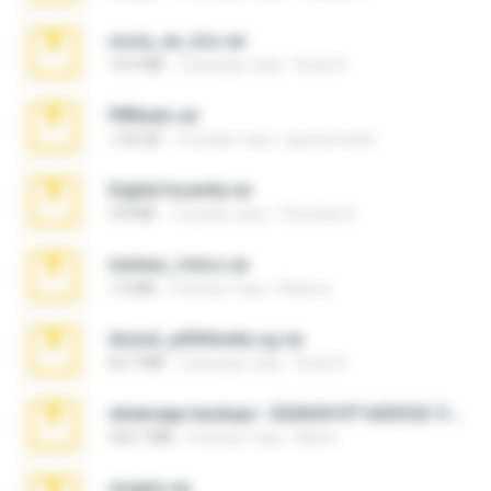
novia_en_trio.rar
14.9 MB
5 місяців тому
Rodri R.
PBNuds.rar
1.04 GB
10 років тому
gustavocs64
Digital Insanity.rar
3.8 MB
12 років тому
Christian D.
minhas_fotos.rar
1.4 MB
3 місяці тому
Rebeca
Anna4_yd3t0nada.sg.rar
60.7 MB
5 місяців тому
Rodri R.
whatsapp backups -20260410T160335Z-3-001.zip
335.7 MB
4 місяці тому
Maria
virgem.rar