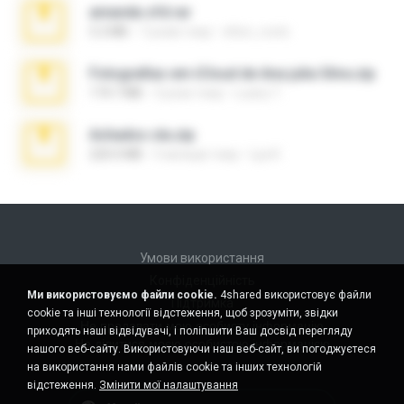
amanda sfd.rar
5.2 MB
7 років тому
elton_roots
Fotografias em iCloud de Ana julia Silva.zip
174.7 MB
3 роки тому
Luany T.
Achados sla.zip
220.0 MB
5 місяців тому
Lya K.
Умови використання
Конфіденційність
Ми використовуємо файли cookie.
4shared використовує файли
Підтримка
cookie та інші технології відстеження, щоб зрозуміти, звідки
Не продавати мою особисту інформацію
приходять наші відвідувачі, і поліпшити Ваш досвід перегляду
Не ділитися моєю особистою інформацією
нашого веб-сайту. Використовуючи наш веб-сайт, ви погоджуєтеся
на використання нами файлів cookie та інших технологій
відстеження.
Змінити мої налаштування