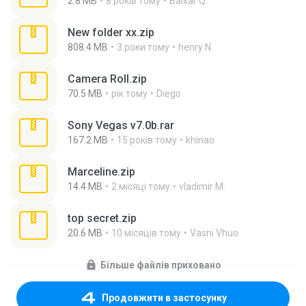
2.8 MB
8 років тому
Baixar Q.
New folder xx.zip
808.4 MB
3 роки тому
henry N.
Camera Roll.zip
70.5 MB
рік тому
Diego
Sony Vegas v7.0b.rar
167.2 MB
15 років тому
khinao
Marceline.zip
14.4 MB
2 місяці тому
vladimir M.
top secret.zip
20.6 MB
10 місяців тому
Vasni Vhuo
Більше файлів приховано
Продовжити в застосунку