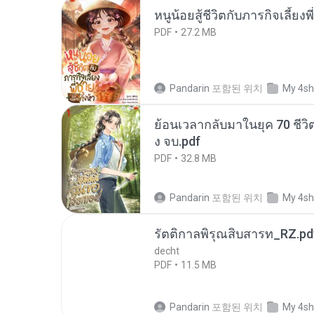
หนูน้อยสู้ชีวิตกับภารกิจเลี้ยงพ
PDF
27.2 MB
Pandarin
포함된 위치
My 4sh
ย้อนเวลากลับมาในยุค 70 ชีวิต
ง จบ.pdf
PDF
32.8 MB
Pandarin
포함된 위치
My 4sh
รัตติกาลพิรุณสิบสารท_RZ.pd
decht
PDF
11.5 MB
Pandarin
포함된 위치
My 4sh