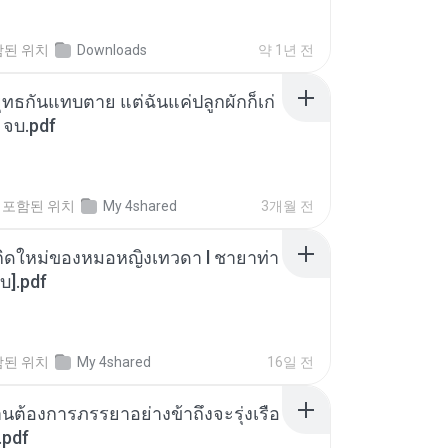
함된 위치
Downloads
약 1년 전
ุทธกันแทบตาย แต่ฉันแค่ปลูกผักก็เก่
 จบ.pdf
포함된 위치
My 4shared
3개월 전
กิดใหม่ของหมอหญิงเทวดา l ชายาท่า
บ].pdf
함된 위치
My 4shared
16일 전
านต้องการภรรยาอย่างข้าถึงจะรุ่งเรือ
.pdf