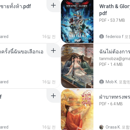
ี่ชายทั้งห้า.pdf
Wrath & Glory
pdf
PDF
53.7 MB
ared
16일 전
federico f
포
ครั้งนี้ฉันขอเลือกเอ
ฉันไม่ต้องการ
tanmobza@gmai
PDF
1.4 MB
ared
16일 전
Mob K.
포함된
f
ฝ่าบาททรงพระ
PDF
6.4 MB
ared
16일 전
Orasa K.
포함