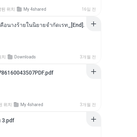
함된 위치
My 4shared
16일 전
คือนางร้ายในนิยายจำกัดเรท_[End].
위치
Downloads
3개월 전
786160043507PDF.pdf
된 위치
My 4shared
3개월 전
ฯ 3.pdf