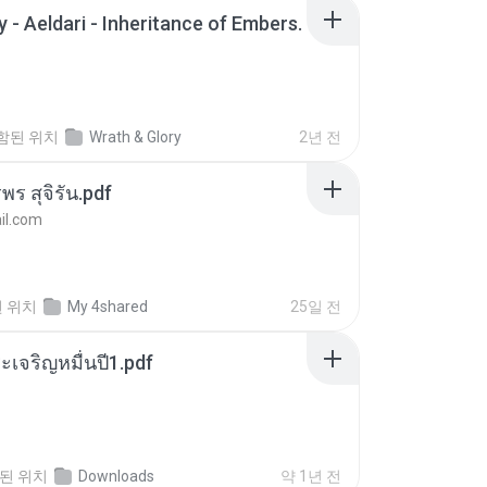
 - Aeldari - Inheritance of Embers.
함된 위치
Wrath & Glory
2년 전
พร สุจิรัน.pdf
l.com
 위치
My 4shared
25일 전
เจริญหมื่นปี1.pdf
된 위치
Downloads
약 1년 전