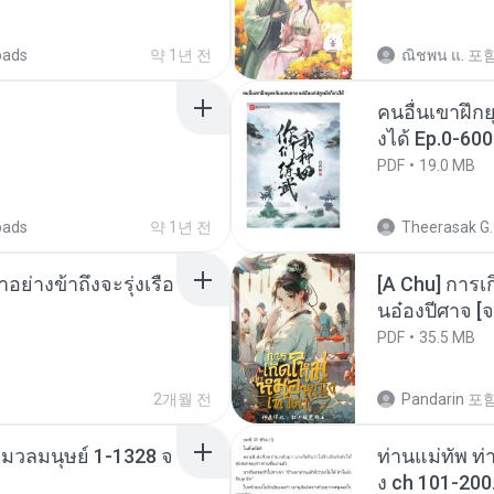
oads
약 1년 전
ณิชพน แ.
포
คนอื่นเขาฝึกย
งได้ Ep.0-600
PDF
19.0 MB
oads
약 1년 전
Theerasak G.
ย่างข้าถึงจะรุ่งเรือ
[A Chu] การเ
นอ๋องปีศาจ [จ
PDF
35.5 MB
2개월 전
Pandarin
포
่งมวลมนุษย์ 1-1328 จ
ท่านแม่ทัพ ท่
ง ch 101-200