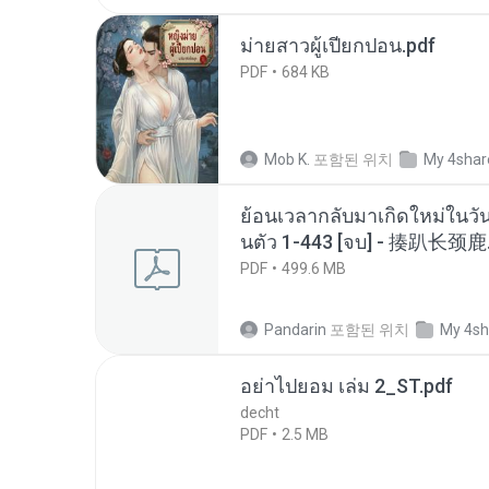
ม่ายสาวผู้เปียกปอน.pdf
PDF
684 KB
Mob K.
포함된 위치
My 4shar
ย้อนเวลากลับมาเกิดใหม่ในวัน
นตัว 1-443 [จบ] - 揍趴长颈鹿
PDF
499.6 MB
Pandarin
포함된 위치
My 4sh
อย่าไปยอม เล่ม 2_ST.pdf
decht
PDF
2.5 MB