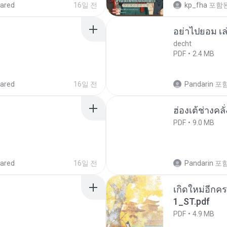
ared
16일 전
kp_fha
포함
อย่าไปยอม เล
decht
PDF
2.4 MB
ared
16일 전
Pandarin
포
ฮ่องเต้ช่างคลั
PDF
9.0 MB
ared
16일 전
Pandarin
포
เกิดใหม่อีกคร
1_ST.pdf
PDF
4.9 MB