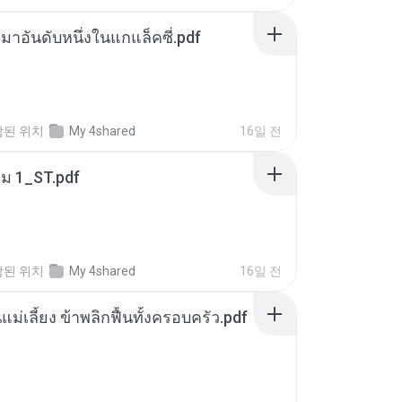
เหมาอันดับหนึ่งในแกแล็คซี่.pdf
함된 위치
My 4shared
16일 전
่ม 1_ST.pdf
함된 위치
My 4shared
16일 전
แม่เลี้ยง ข้าพลิกฟื้นทั้งครอบครัว.pdf