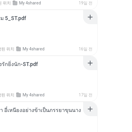
된 위치
My 4shared
19일 전
่ม 5_ST.pdf
함된 위치
My 4shared
16일 전
่งรักยิ่งนัก-ST.pdf
함된 위치
My 4shared
17일 전
า อี๋เหนียงอย่างข้าเป็นภรรยาขุนนาง