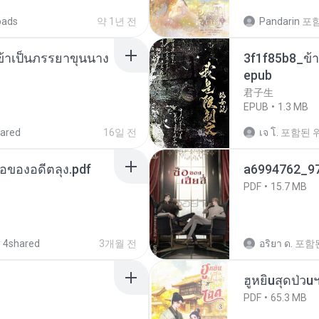
oads
약 1년 전
Pandarin
포
งข้าเป็นภรรยาขุนนาง
3f1f85b8_ข้า
epub
君子生
EPUB
1.3 MB
ared
16일 전
เจ โ.
포함된 
ือของอดีตลุง.pdf
a6994762_9
PDF
15.7 MB
 4shared
3개월 전
อริยา ด.
포함
ฮูหยิuสุดป่วu
PDF
65.3 MB