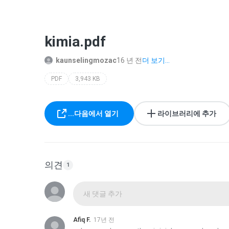
kimia.pdf
kaunselingmozac
16 년 전
더 보기...
PDF
3,943 KB
...다음에서 열기
라이브러리에 추가
의견
1
새 댓글 추가
Afiq F.
17년 전