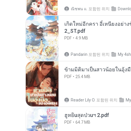
ณิชพน แ.
포함된 위치
Downl
เกิดใหม่อีกครา อี๋เหนียงอย่า
2_ST.pdf
PDF
4.9 MB
Pandarin
포함된 위치
My 4sh
ข้ามมิติมาเป็นสาวน้อยในอุ้งม
PDF
25.4 MB
Reader Lily O.
포함된 위치
My
ฮูหยิuสุดป่วuฯ 2.pdf
PDF
64.7 MB