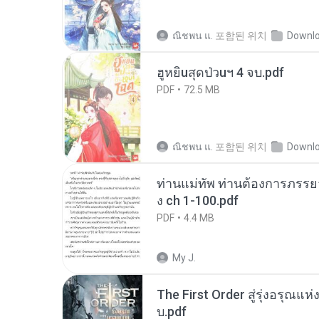
ณิชพน แ.
포함된 위치
Downl
ฮูหยิuสุดป่วuฯ 4 จบ.pdf
PDF
72.5 MB
ณิชพน แ.
포함된 위치
Downl
ท่านแม่ทัพ ท่านต้องการภรรยาอ
ง ch 1-100.pdf
PDF
4.4 MB
My J.
The First Order สู่รุ่งอรุณแห
บ.pdf