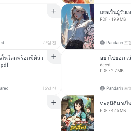
เธอเป็นผู้รับ
PDF
19.9 MB
ed
27일 전
Pandarin
포
สิ้นโลกพร้อมมิติส่ว
อย่าไปยอม เล
.pdf
decht
PDF
2.7 MB
ared
16일 전
Pandarin
포
ทะลุมิติมาเป็น
PDF
42.5 MB