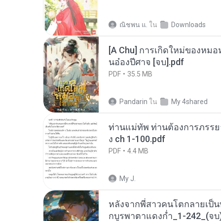
ณิชพน แ.
ใน
Downloads
[A Chu] การเกิดใหม่ของหมอห
นอ๋องปีศาจ [จบ].pdf
PDF
35.5 MB
Pandarin
ใน
My 4shared
ท่านแม่ทัพ ท่านต้องการภรรยาอ
ง ch 1-100.pdf
PDF
4.4 MB
My J.
หลังจากพี่สาวคนโตกลายเป็
กบูรพาตาแดงก่ำ_1-242_(จบ)