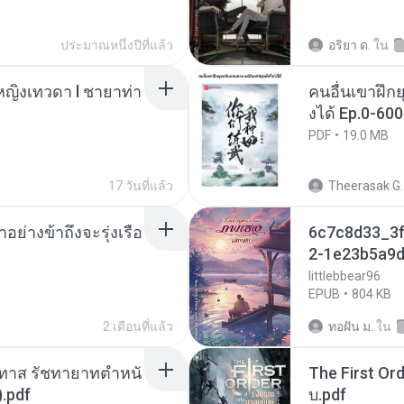
ประมาณหนึ่งปีที่แล้ว
อริยา ด.
ใน
ญิงเทวดา l ชายาท่า
คนอื่นเขาฝึกย
งได้ Ep.0-600
PDF
19.0 MB
17 วันที่แล้ว
Theerasak G.
ย่างข้าถึงจะรุ่งเรือ
6c7c8d33_3f
2-1e23b5a9d
littlebbear96
EPUB
804 KB
2 เดือนที่แล้ว
ทอฝัน ม.
ใน
นทาส รัชทายาทตำหนั
The First Ord
.pdf
บ.pdf