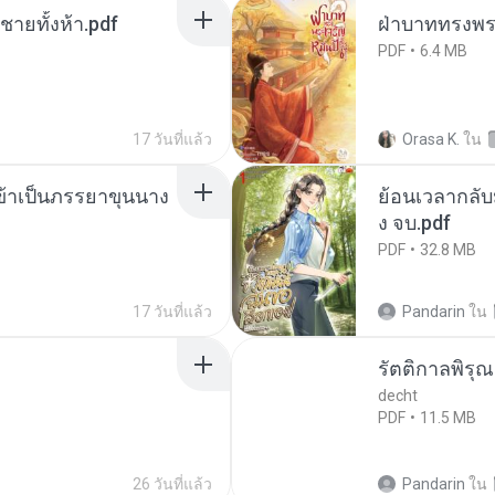
ี่ชายทั้งห้า.pdf
ฝ่าบาททรงพระ
PDF
6.4 MB
17 วันที่แล้ว
Orasa K.
ใน
งข้าเป็นภรรยาขุนนาง
ย้อนเวลากลับม
ง จบ.pdf
PDF
32.8 MB
17 วันที่แล้ว
Pandarin
ใน
รัตติกาลพิรุ
decht
PDF
11.5 MB
26 วันที่แล้ว
Pandarin
ใน