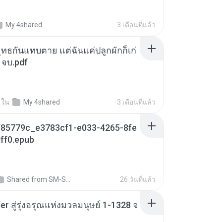
My 4shared
3 เดือนที่แล้ว
ุทธกันแทบตาย แต่ฉันแค่ปลูกผักก็เก่
 จบ.pdf
ใน
My 4shared
3 เดือนที่แล้ว
85779c_e3783cf1-e033-4265-8fe
ff0.epub
Shared from SM-S721B
26 วันที่แล้ว
er สู่รุ่งอรุณแห่งมวลมนุษย์ 1-1328 จ