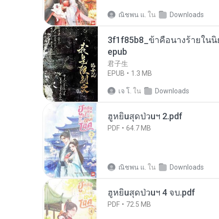
ณิชพน แ.
ใน
Downloads
3f1f85b8_ข้าคือนางร้ายในนิ
epub
君子生
EPUB
1.3 MB
เจ โ.
ใน
Downloads
ฮูหยิuสุดป่วuฯ 2.pdf
PDF
64.7 MB
ณิชพน แ.
ใน
Downloads
ฮูหยิuสุดป่วuฯ 4 จบ.pdf
PDF
72.5 MB