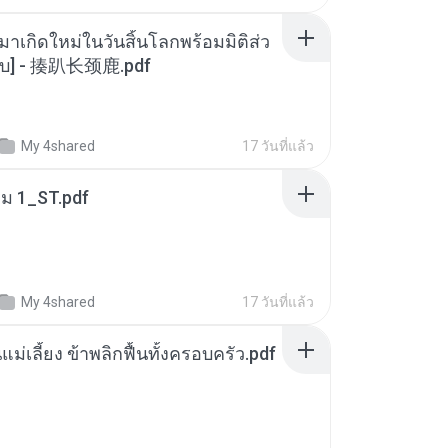
มาเกิดใหม่ในวันสิ้นโลกพร้อมมิติส่ว
[จบ] - 揍趴长颈鹿.pdf
My 4shared
17 วันที่แล้ว
่ม 1_ST.pdf
My 4shared
17 วันที่แล้ว
แม่เลี้ยง ข้าพลิกฟื้นทั้งครอบครัว.pdf