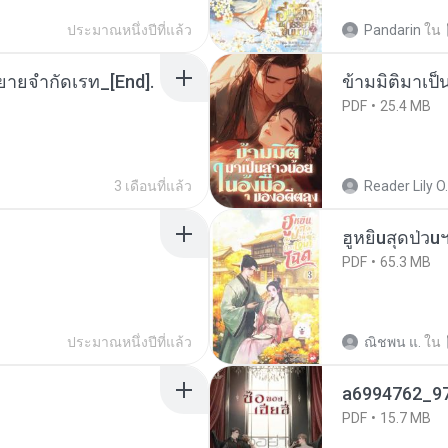
ประมาณหนึ่งปีที่แล้ว
Pandarin
ใน
ยายจำกัดเรท_[End].
ข้ามมิติมาเป็
PDF
25.4 MB
3 เดือนที่แล้ว
Reader Lily O.
ฮูหยิuสุดป่วu
PDF
65.3 MB
ประมาณหนึ่งปีที่แล้ว
ณิชพน แ.
ใน
a6994762_9
PDF
15.7 MB