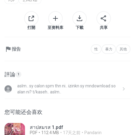
PDF
3,943 KB
打開
至资料库
下載
共享
报告
性
暴力
其他
評論
1
aslm.. sy calon spm thn ni.. izinkn sy mndownload so
alan ni? t/kaseh.. aslm..
您可能还会喜欢
สาปสมรส 1.pdf
PDF
112.4 MB
17天之前
Pandarin