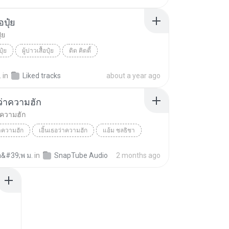
้อปุ๋ย
ุ๋ย
ปุ๋ย
ผู้บ่าวเสื้อปุ๋ย
ดิด คิตตี้
.
in
Liked tracks
about a year ago
อว่าความฮัก
่าความฮัก
่าความฮัก
เอิ้นเธอว่าความฮัก
แอ้ม ชลธิชา
อ&#39;พ ม.
in
SnapTube Audio
2 months ago