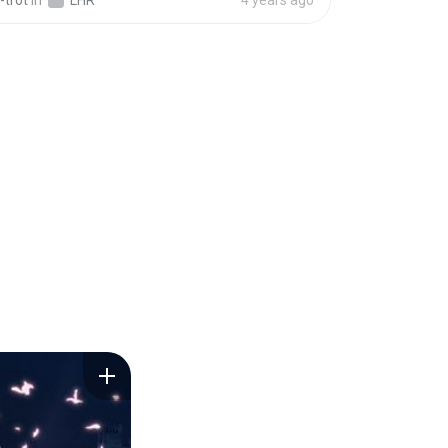
-trot
in
LHR
4 years ago