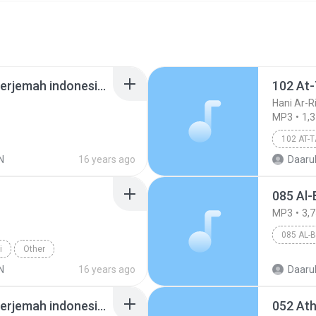
murottal hani ar-rifa'i terjemah indonesia 096n al-alaq.mp3
102 At
Hani Ar-Ri
MP3
1,
102 AT-
N
16 years ago
Daarul
085 Al-
MP3
3,
085 AL-
i
Other
N
16 years ago
Daarul
murottal hani ar-rifa'i terjemah indonesia 103n al-ashr.mp3
052 At