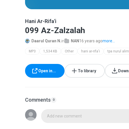
Hani Ar-Rifa'i
099 Az-Zalzalah
Daarul Quran N.
in
NAN
16 years ago
more...
MP3
1,534 KB
Other
hani ar-rifa'i
Open in...
To library
Down
Comments
0
Add new comment