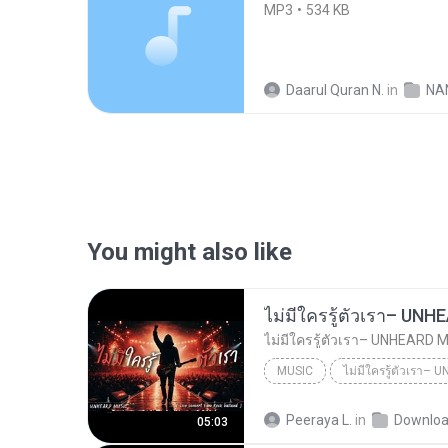
MP3
534 KB
Daarul Quran N.
in
NA
You might also like
MUSIC
UNHEARD MUSIC 🖤
Musi
Peeraya L.
in
Downlo
05:03
ไม่มีใครรู้ตัวเรา– UNHEARD MUSIC 🖤| Official Lyri...