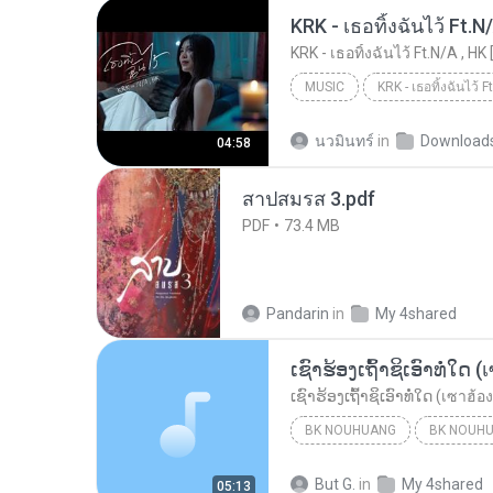
KRK - เธอทิ้งฉันไว้ Ft.N
KRK - เธอทิ้งฉันไว้ Ft.N/A , HK 
MUSIC
KRK Music
Music
นวมินทร์
in
Download
04:58
สาปสมรส 3.pdf
PDF
73.4 MB
Pandarin
in
My 4shared
BK NOUHUANG
BK NOUH
ເຊົາຮ້ອງເຖົ້າຊິເອົາທໍ່ໃດ (เซาฮ้องเถ้าสิเอาเท่าใด)...
But G.
in
My 4shared
05:13