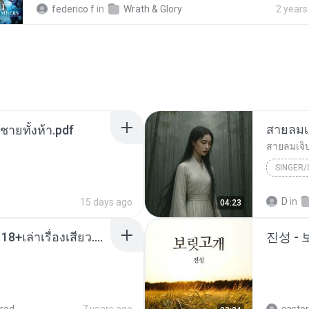
federico f
in
Wrath & Glory
2 years
สายลมเ
ี่ชายทั้งห้า.pdf
สายลมเจ็
SINGER
Hmong S
D
in
15 days ago
04:23
SINGER
เมียน้อยเหงา พาเสียวค่ะ18+เล่าเรื่องเสียว.mp3
진성 -