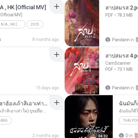
/A , HK [Official MV]
สาปสมรส 2.p
[Official MV]
PDF
78.3 MB
KRK - เธอทิ้งฉันไว้ Ft.N/A , HK [Official MV]
2025
KRK - เธอทิ้งฉันไว้ Ft.N/A , HK [Official MV]
s
8 months ago
Pandarin
in
สาปสมรส 4.p
CamScanner
PDF
73.1 MB
15 days ago
Pandarin
in
ເຊົາຮ້ອງເຖົ້າຊິເອົາທໍ່ໃດ (เซาฮ้องเถ้าสิเอาเท่าใด) ບຸນເກີດ ຫນູຫ່ວງ ft. ໂສພາ ຈຸນທະລາ
ฉันมันก็ด
ເຊົາຮ້ອງເຖົ້າຊິເອົາທໍ່ໃດ (เซาฮ้องเถ้าสิเอาเท่าใด) ບຸນເກີດ ຫນູຫ່ວງ ft. ໂສພາ ຈຸນທະລາ
ฉันมันก็ดีไ
UANG
THAI PO
ฉันมันก็ดี
2 months ago
D
in
04:32