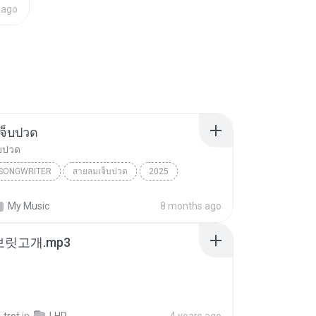
 ago
จ็บปวด
บปวด
/SONGWRITER
สายลมเจ็บปวด
2025
ad Song
สายลมเจ็บปวด
My Music
8 months ago
/SONGWRITER
 보릿고개.mp3