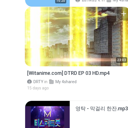
อมรพันธ์ จ.
in
My 4sha
10:20
23:03
[Witanime.com] DTRD EP 03 HD.mp4
DRTY
in
My 4shared
15 days ago
영탁 - 막걸리 한잔.mp3