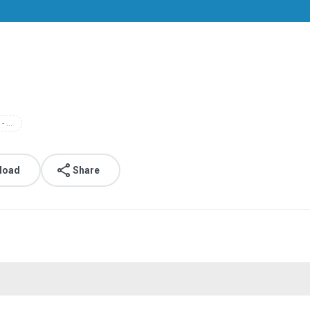
tpa nurul alim - http://iqro.co.nr
load
Share