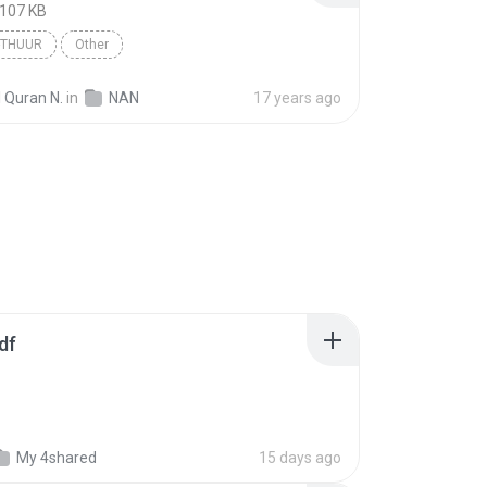
,107 KB
-THUUR
Other
 Quran N.
in
NAN
17 years ago
df
My 4shared
15 days ago