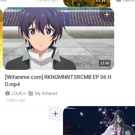
red
7 years ago
castor
03:34
23:40
[Witanime.com] RKNGMNNTSRCMB EP 06 H
D.mp4
LOLKI
in
My 4shared
7 days ago