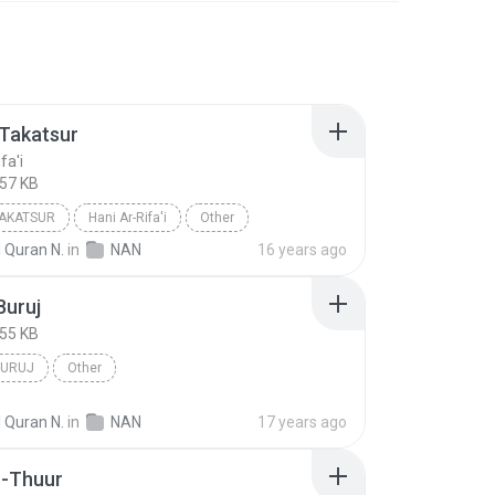
-Takatsur
fa'i
357 KB
TAKATSUR
Hani Ar-Rifa'i
Other
 Quran N.
in
NAN
16 years ago
Buruj
755 KB
BURUJ
Other
 Quran N.
in
NAN
17 years ago
h-Thuur