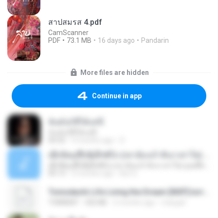
สาปสมรส 4.pdf
CamScanner
PDF
73.1 MB
16 days ago
Pandarin
More files are hidden
Continue in app
ฉันมันก็ดีได้แค่นี้
ฉันมันก็ดีได้แค่นี้
04:32
9 months ago
D
ເຊົາຮ້ອງເຖົ້າຊິເອົາທໍ່ໃດ (เซาฮ้องเถ้าสิเอาเท่าใด) ບຸນເກີດ ຫນູຫ່ວງ ft. ໂສພາ ຈຸນທະລາ
ເຊົາຮ້ອງເຖົ້າຊິເອົາທໍ່ໃດ (เซาฮ้องเถ้าสิเอาเท่าใด) ບຸນເກີດ ຫນູຫ່ວງ ft. ໂສພາ ຈຸນທະລາ
05:13
2 months ago
But G.
Tomodachi Life Living the Dream [NSP].torrent
TORRENT
252 KB
2 months ago
margob