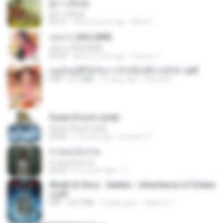
ผู้บ่าวเสื้อปุ๋ย
ผู้บ่าวเสื้อปุ๋ย
04:31
about a year ago
Mith 9.
กุหลาบ (KULARB)
กุหลาบ (KULARB)
03:55
about a year ago
Suwan J.
หนูน้อยสู้ชีวิตกับภารกิจเลี้ยงพี่ชายทั้งห้า.pdf
PDF
27.2 MB
16 days ago
Pandarin
Pyrite (Fool's Gold)
Pyrite (Fool's Gold)
04:06
12 years ago
princess Y.
สายลมเจ็บปวด
สายลมเจ็บปวด
04:23
8 months ago
D
Wrath & Glory - Aeldari - Inheritance of Ember
s.pdf
PDF
53.7 MB
2 years ago
federico f