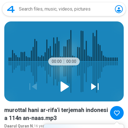
00:00
00:00
murottal hani ar-rifa'i terjemah indonesi
a 114n an-naas.mp3
Daarul Quran N.
16 years ago
more...