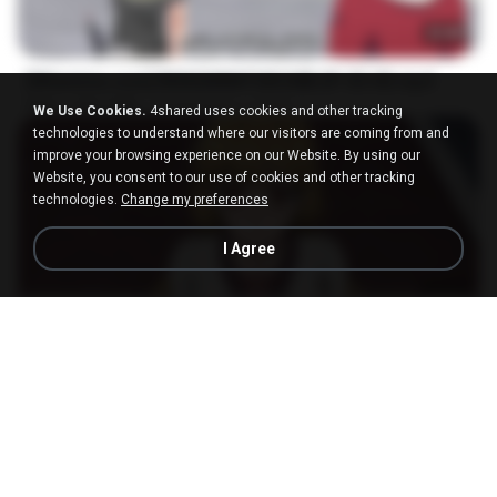
23:40
[Witanime.com] RKNGMNNTSRCMB EP 05 HD.mp4
MP4
186.0 MB
15 days ago
LOLKI
We Use Cookies.
4shared uses cookies and other tracking
technologies to understand where our visitors are coming from and
improve your browsing experience on our Website. By using our
Website, you consent to our use of cookies and other tracking
technologies.
Change my preferences
I Agree
23:03
[Witanime.com] DTRD EP 04 HD.mp4
MP4
279.0 MB
9 days ago
DRTY
나훈아 - 영영.mp3
03:41
4 years ago
castor-trot
신유리) 유두자위 A to Z.mp3