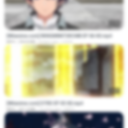
23:40
[Witanime.com] RKNGMNNTSRCMB EP 06 HD.mp4
MP4
294.8 MB
8 days ago
LOLKI
23:03
[Witanime.com] DTRD EP 03 HD.mp4
MP4
321.3 MB
16 days ago
DRTY