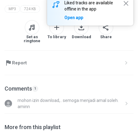
Liked tracks are available
offline in the app
MP3
724 KB
Open app
Set as
To library
Download
Share
ringtone
Report
Comments
1
mohon izin download,.. semoga menjadi amal soleh.
aminn
More from this playlist