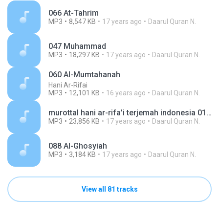
066 At-Tahrim
MP3
8,547 KB
17 years ago
Daarul Quran N.
047 Muhammad
MP3
18,297 KB
17 years ago
Daarul Quran N.
060 Al-Mumtahanah
Hani Ar-Rifai
MP3
12,101 KB
16 years ago
Daarul Quran N.
murottal hani ar-rifa'i terjemah indonesia 015n alhijr.mp3
MP3
23,856 KB
17 years ago
Daarul Quran N.
088 Al-Ghosyiah
MP3
3,184 KB
17 years ago
Daarul Quran N.
View all 81 tracks