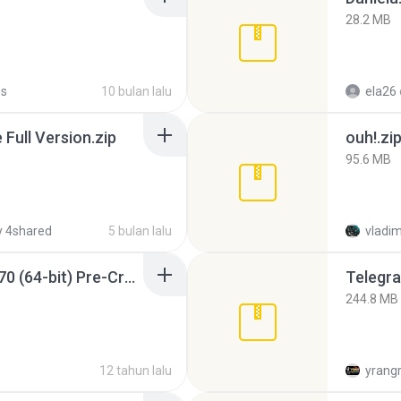
28.2 MB
Ps
10 bulan lalu
ela26
ull Version.zip
ouh!.zi
95.6 MB
 4shared
5 bulan lalu
vladim
Sony Vegas Pro 12.0.770 (64-bit) Pre-Cracked.zip
Telegra
244.8 MB
12 tahun lalu
yrang