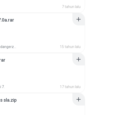
7 tahun lalu
.0a.rar
boyisadangerzone
15 tahun lalu
rar
i 7.
17 tahun lalu
 sla.zip