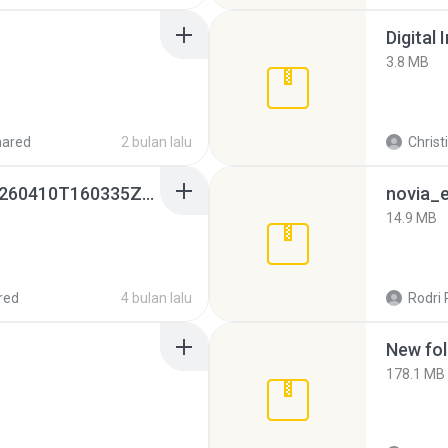
Digital 
3.8 MB
hared
2 bulan lalu
Christ
whatsapp backups -20260410T160335Z-3-001.zip
novia_e
14.9 MB
red
4 bulan lalu
Rodri 
New fol
178.1 MB