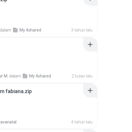
dalam
My 4shared
3 tahun lalu
p
ir M.
dalam
My 4shared
2 bulan lalu
m fabiana.zip
ravanatal
4 tahun lalu