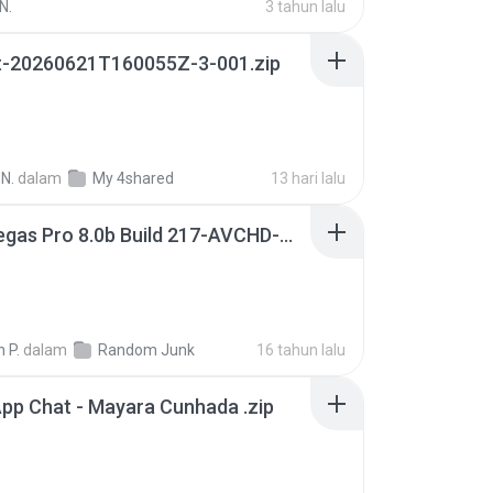
N.
3 tahun lalu
t-20260621T160055Z-3-001.zip
N.
dalam
My 4shared
13 hari lalu
Sony Vegas Pro 8.0b Build 217-AVCHD-MPG-AC3 FIXED.7z
 P.
dalam
Random Junk
16 tahun lalu
pp Chat - Mayara Cunhada .zip