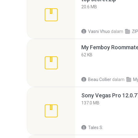
20.6 MB
Vasni Vhuo
dalam
ZI
My Femboy Roommate F
62 KB
Beau Collier
dalam
My
137.0 MB
Tales S.