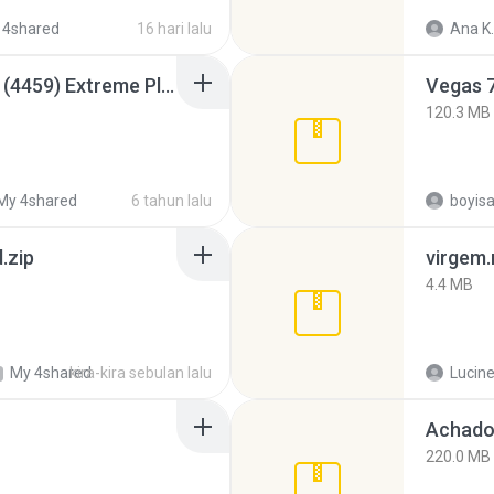
 4shared
16 hari lalu
Ana K.
Intel HD Graphics 3000 (4459) Extreme Plus 2.0.zip
Vegas 7
120.3 MB
My 4shared
6 tahun lalu
.zip
virgem.
4.4 MB
My 4shared
kira-kira sebulan lalu
Lucine
Achados
220.0 MB