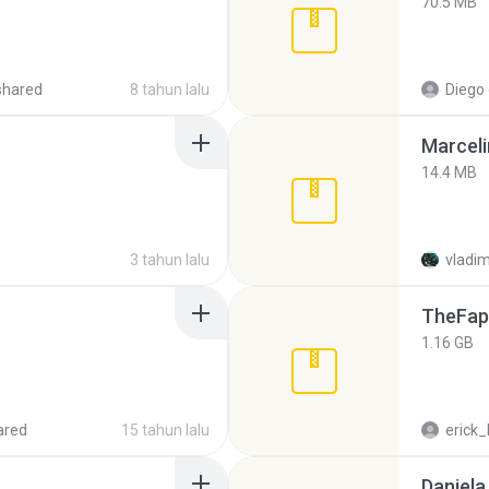
70.5 MB
shared
8 tahun lalu
Diego
Marceli
14.4 MB
3 tahun lalu
vladim
TheFap
1.16 GB
ared
15 tahun lalu
erick_
Daniela