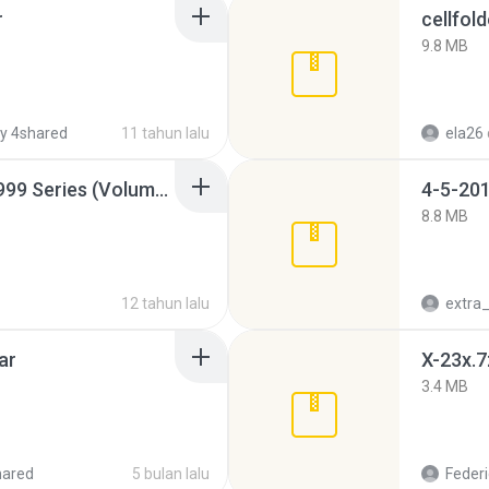
r
cellfold
9.8 MB
y 4shared
11 tahun lalu
ela26
Junior Miss Pageant 1999 Series (Volume I Part I NC 6).7z
4-5-201
8.8 MB
12 tahun lalu
ar
X-23x.7
3.4 MB
hared
5 bulan lalu
Federi