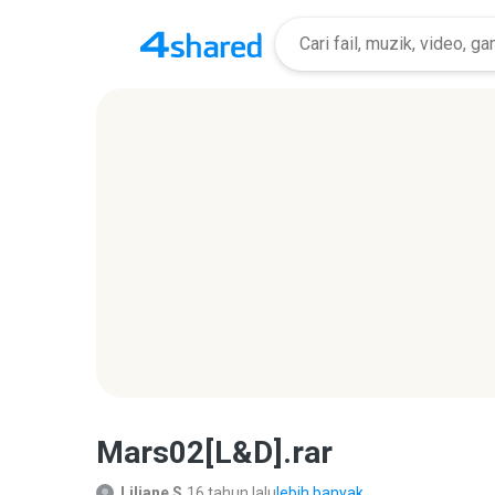
Mars02[L&D].rar
Liliane S.
16 tahun lalu
lebih banyak...