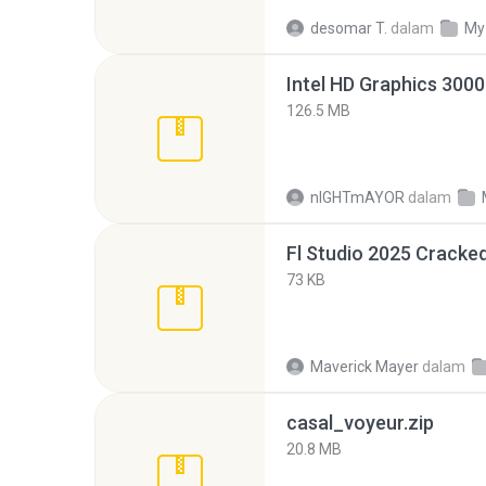
desomar T.
dalam
My
126.5 MB
nIGHTmAYOR
dalam
Fl Studio 2025 Cracked
73 KB
Maverick Mayer
dalam
casal_voyeur.zip
20.8 MB