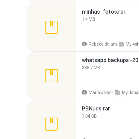
minhas_fotos.rar
1.4 MB
Rebeca
dalam
My 4s
335.7 MB
Maria
dalam
My 4sha
PBNuds.rar
1.04 GB