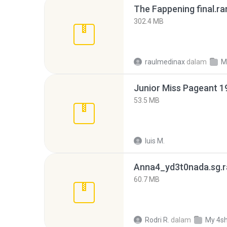
The Fappening final.ra
302.4 MB
raulmedinax
dalam
M
53.5 MB
luis M.
Anna4_yd3t0nada.sg.r
60.7 MB
Rodri R.
dalam
My 4s