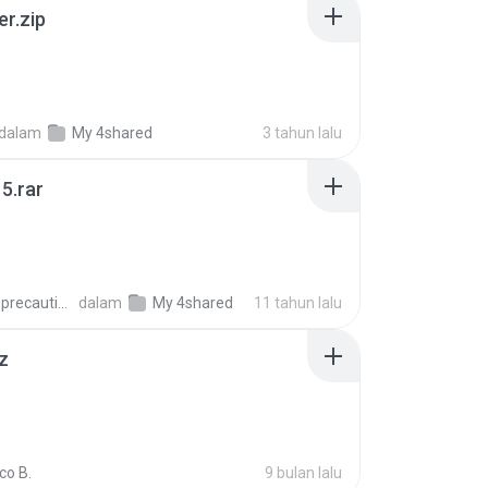
er.zip
dalam
My 4shared
3 tahun lalu
5.rar
extra_precautions
dalam
My 4shared
11 tahun lalu
z
co B.
9 bulan lalu