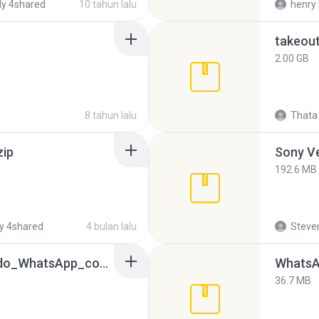
y 4shared
10 tahun lalu
henry 
takeou
2.00 GB
8 tahun lalu
Thata 
zip
192.6 MB
y 4shared
4 bulan lalu
Steven
65536533_Conversa_do_WhatsApp_com_Meu_Esposo.zip
WhatsA
36.7 MB