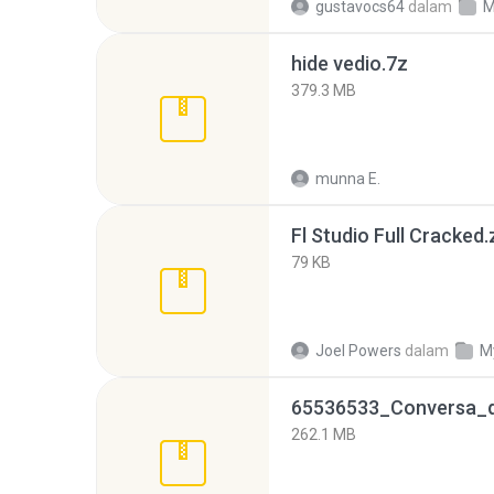
gustavocs64
dalam
M
hide vedio.7z
379.3 MB
munna E.
Fl Studio Full Cracked.
79 KB
Joel Powers
dalam
M
262.1 MB