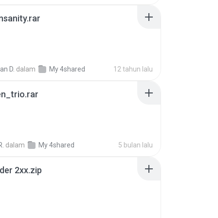
Insanity.rar
ian D.
dalam
My 4shared
12 tahun lalu
n_trio.rar
R.
dalam
My 4shared
5 bulan lalu
der 2xx.zip