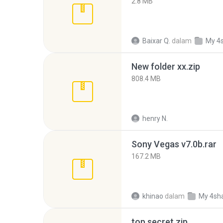
2.8 MB
Baixar Q.
dalam
My 4
New folder xx.zip
808.4 MB
henry N.
Sony Vegas v7.0b.rar
167.2 MB
khinao
dalam
My 4sh
top secret.zip