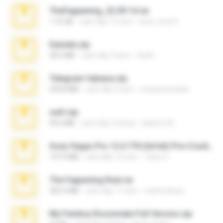
TheFappening_22.09.14.rar
1.16 GB
cách đây 12 năm
erick_lover4
Daniela.zip
28.2 MB
cách đây 3 năm
ela26
Telegram fabiana.zip
244.8 MB
cách đây 4 năm
yrangravanatal
ouh!.zip
95.6 MB
cách đây 2 tháng
vladimir M.
Sony Vegas Pro 12.0.770 (64-bit) Pre-Cracked.zip
137.0 MB
cách đây 12 năm
Tales S.
The Fappening final.rar
302.4 MB
cách đây 11 năm
raulmedinax
My Femboy Roommate Full Version.zip