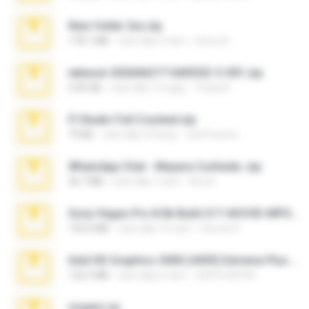
New folder 2xx.zip
178.1 MB
cách đây 3 năm
henry N.
takeout-20260621T160055Z-3-001.zip
2.00 GB
cách đây 15 ngày
Thata N.
Fl Studio Full Cracked.zip
79 KB
cách đây 4 tháng
Joel Powers
WhatsApp Chat - Mayara Cunhada .zip
36.7 MB
cách đây 7 năm
Ana K.
Sony Vegas Pro 8.0b Build 217-AVCHD-MPG-AC3 FIXED.7z
192.6 MB
cách đây 16 năm
Steven P.
Intel HD Graphics 3000 (4459) Extreme Plus 2.0.zip
126.5 MB
cách đây 6 năm
nIGHTmAYOR
virgem.rar