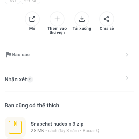
RAR
441 KB
Mở
Thêm vào
Tải xuống
Chia sẻ
thư viện
Báo cáo
Nhận xét
0
Bạn cũng có thể thích
Snapchat nudes n 3.zip
2.8 MB
cách đây 8 năm
Baixar Q.