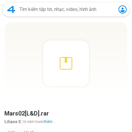
Mars02[L&D].rar
Liliane S.
16 năm trước
thêm...