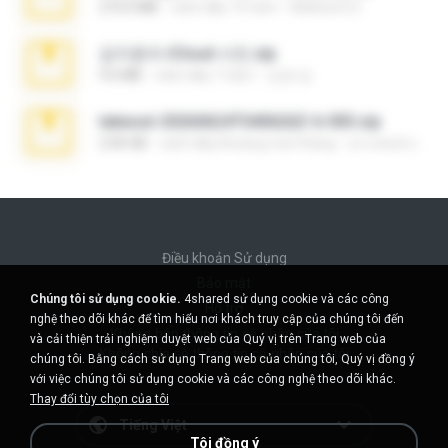
272.0 MB
cách đây 10 năm
Mellicent D.
김지윤의 iCloud 사진.zip
9.6 MB
cách đây 7 năm
성경 김.
takeout-20260624T040626Z-6-003.zip
2.00 GB
cách đây khoảng một tháng
อรรถพงษ์ บ.
Điều khoản Sử dụng
Bảo mật
Chúng tôi sử dụng cookie.
4shared sử dụng cookie và các công
Hỗ trợ
nghệ theo dõi khác để tìm hiểu nơi khách truy cập của chúng tôi đến
Không bán thông tin cá nhân của tôi
và cải thiện trải nghiệm duyệt web của Quý vị trên Trang web của
Không chia sẻ thông tin cá nhân của tôi
chúng tôi. Bằng cách sử dụng Trang web của chúng tôi, Quý vị đồng ý
với việc chúng tôi sử dụng cookie và các công nghệ theo dõi khác.
Thay đổi tùy chọn của tôi
Tiếng Việt
Tôi đồng ý