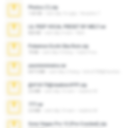
Photos (1).zip
1.60 GB
cách đây 16 ngày
Anacleto T.
LIL PEEP VOCAL PRESET BY MELT.rar
826 KB
cách đây 4 năm
Melt ..
Pokemon Ecchi Gba Rom.zip
70 KB
cách đây 4 tháng
Caleb Price
yasminmineira.rar
647.5 MB
cách đây 2 tháng
letiro5708@fanchatu.com
@#16173@vladimir#!!!!!!.zip
2.6 MB
cách đây 10 năm
vladimir M.
777.rar
2.0 MB
cách đây 10 năm
vladimir M.
Sony Vegas Pro 13 (Pre-Cracked).zip