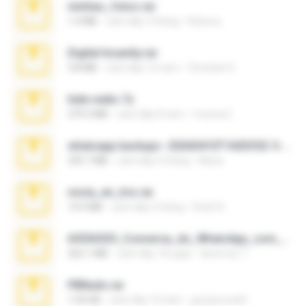
minhas_fotos.rar
1.4 MB
cách đây 3 tháng
Rebeca
Digital Insanity.rar
3.8 MB
cách đây 12 năm
Christian D.
hide vedio.7z
379.3 MB
cách đây 8 năm
munna E.
whatsapp backups -20260410T160335Z-3-001.zip
335.7 MB
cách đây 4 tháng
Maria
novia_en_trio.rar
14.9 MB
cách đây 5 tháng
Rodri R.
65536533_Conversa_do_WhatsApp_com_Meu_Esposo.zip
262.1 MB
cách đây 18 ngày
desomar T.
PBNuds.rar
1.04 GB
cách đây 10 năm
gustavocs64