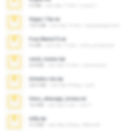
4.4 MB
cách đây 17 năm
Lucinei 7.
Vegas 7.0a.rar
120.3 MB
cách đây 15 năm
boyisadangerzone
Foxy Mama15.rar
9.5 MB
cách đây 17 năm
extra_precautions
casal_voyeur.zip
20.8 MB
cách đây 15 năm
netowescher
Achados sla.zip
220.0 MB
cách đây 5 tháng
Lya K.
fotos_whasapp_lorena.rar
76.4 MB
cách đây 4 năm
jose T.
milly.zip
31.0 MB
cách đây 6 tháng
Milene M.