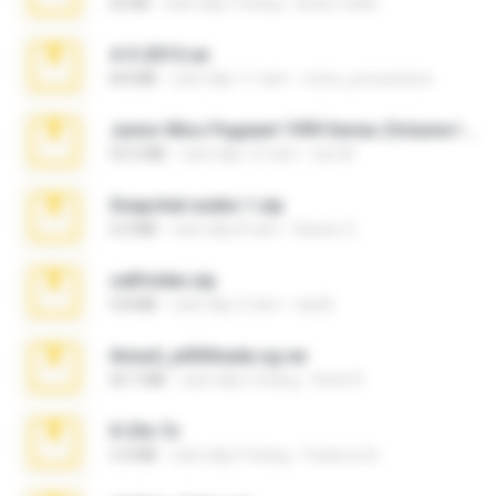
62 KB
cách đây 5 tháng
Beau Collier
4-5-2015.rar
8.8 MB
cách đây 11 năm
extra_precautions
Junior Miss Pageant 1999 Series (Volume I Part I NC 6).7z
53.5 MB
cách đây 12 năm
luis M.
Snapchat nudes 1.zip
6.0 MB
cách đây 8 năm
Baixar Q.
cellfolder.zip
9.8 MB
cách đây 3 năm
ela26
Anna4_yd3t0nada.sg.rar
60.7 MB
cách đây 5 tháng
Rodri R.
X-23x.7z
3.4 MB
cách đây 9 tháng
Federico B.