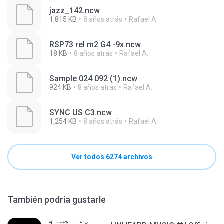
jazz_142.ncw
1,815 KB
8 años atrás
Rafael A.
RSP73 rel m2 G4 -9x.ncw
18 KB
8 años atrás
Rafael A.
Sample 024 092 (1).ncw
924 KB
8 años atrás
Rafael A.
SYNC US C3.ncw
1,254 KB
8 años atrás
Rafael A.
Ver todos 6274 archivos
También podría gustarle