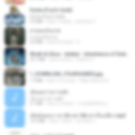
Pyrite (Fool's Gold)
Pyrite (Fool's Gold)
3.4 MB
hace 12 años
princess Y.
สายลมเจ็บปวด
สายลมเจ็บปวด
4.0 MB
hace 8 meses
D
Wrath & Glory - Aeldari - Inheritance of Embers.pdf
53.7 MB
hace 2 años
federico f
1_DOWNLOAD_FOURSHARED.jpg
1.9 MB
hace 12 meses
Wtlprodthree A.
เอิ้นเธอว่าความฮัก
เอิ้นเธอว่าความฮัก
4.1 MB
hace 2 meses
ถามพ่อ&#39;พ ม.
เมียน้อยเหงา พาเสียวค่ะ18+เล่าเรื่องเสียว.mp3
14.2 MB
hace 7 años
อมรพันธ์ จ.