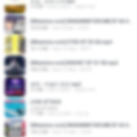
진성 - 보릿고개.mp3
3.4 MB
hace 4 años
castor-trot
[Witanime.com] RKNGMNNTSRCMB EP 06 HD.mp4
294.8 MB
hace 8 días
LOLKI
[Witanime.com] DTRD EP 03 HD.mp4
321.3 MB
hace 16 días
DRTY
[Witanime.com] BSKHKT EP 01 HD.mp4
408.9 MB
hace 13 días
BLITR
영탁 - 막걸리 한잔.mp3
3.2 MB
hace 3 años
castor-trot
LOVE ATTACK
LOVE ATTACK
7.1 MB
hace un año
지빈 임.
[Witanime.com] RKNGMNNTSRCMB EP 05 HD.mp4
186.0 MB
hace 15 días
LOLKI