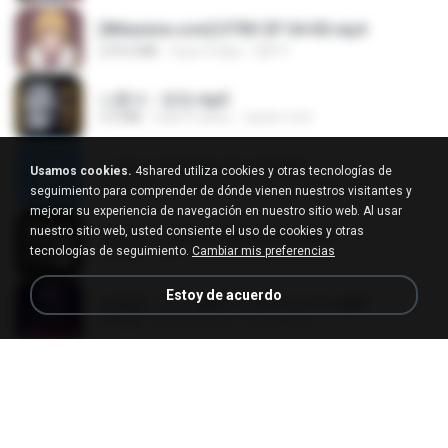
[Witanime.com] DTRD EP 04 HD.mp4
279.0 MB
hace 9 días
DRTY
나훈아 - 영영.mp3
3.5 MB
hace 4 años
castor-trot
신유리) 유두자위 A to Z.mp3
Usamos cookies.
4shared utiliza cookies y otras tecnologías de
256.6 MB
hace 2 años
좀비고4인커플 좀.
seguimiento para comprender de dónde vienen nuestros visitantes y
mejorar su experiencia de navegación en nuestro sitio web. Al usar
nuestro sitio web, usted consiente el uso de cookies y otras
배금성 - 사랑이 비를 맞아요.mp3
tecnologías de seguimiento.
Cambiar mis preferencias
3.5 MB
hace 4 años
castor-trot
Estoy de acuerdo
임영웅 - 어느 60대 노부부이야기.mp3
4.6 MB
hace 4 años
castor-trot
Air Hostess S01 E01.mp4
174.4 MB
hace 3 meses
민호 이.
진성 - 천년을 빌려준다면.mp3