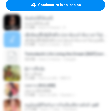
Continuar en la aplicación
ฉันมันก็ดีได้แค่นี้
ฉันมันก็ดีได้แค่นี้
4.2 MB
hace 9 meses
D
ເຊົາຮ້ອງເຖົ້າຊິເອົາທໍ່ໃດ (เซาฮ้องเถ้าสิเอาเท่าใด) ບຸນເກີດ ຫນູຫ່ວງ ft. ໂສພາ ຈຸນທະລາ
ເຊົາຮ້ອງເຖົ້າຊິເອົາທໍ່ໃດ (เซาฮ้องเถ้าสิเอาเท่าใด) ບຸນເກີດ ຫນູຫ່ວງ ft. ໂສພາ ຈຸນທະລາ
6.0 MB
hace 2 meses
But G.
Tomodachi Life Living the Dream [NSP].torrent
252 KB
hace 2 meses
margob
ผู้บ่าวเสื้อปุ๋ย
ผู้บ่าวเสื้อปุ๋ย
5.2 MB
hace un año
Mith 9.
กุหลาบ (KULARB)
กุหลาบ (KULARB)
5.9 MB
hace un año
Suwan J.
หนูน้อยสู้ชีวิตกับภารกิจเลี้ยงพี่ชายทั้งห้า.pdf
27.2 MB
hace 17 días
Pandarin