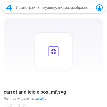
carrot and icicle box_mf.svg
Melinda
16 год(а) назад
ещё...