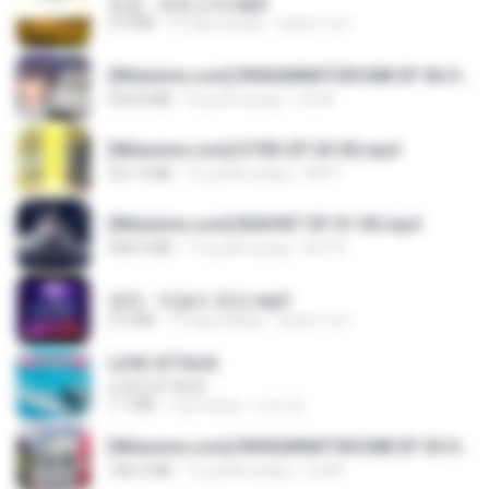
진성 - 보릿고개.mp3
3.4 MB
4 года назад
castor-trot
[Witanime.com] RKNGMNNTSRCMB EP 06 HD.mp4
294.8 MB
8 дней назад
LOLKI
[Witanime.com] DTRD EP 03 HD.mp4
321.3 MB
16 дней назад
DRTY
[Witanime.com] BSKHKT EP 01 HD.mp4
408.9 MB
13 дней назад
BLITR
영탁 - 막걸리 한잔.mp3
3.2 MB
3 года назад
castor-trot
LOVE ATTACK
LOVE ATTACK
7.1 MB
год назад
지빈 임.
[Witanime.com] RKNGMNNTSRCMB EP 05 HD.mp4
186.0 MB
15 дней назад
LOLKI