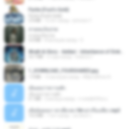
Pyrite (Fool's Gold)
Pyrite (Fool's Gold)
3.4 MB
12 лет назад
princess Y.
สายลมเจ็บปวด
สายลมเจ็บปวด
4.0 MB
8 месяцев назад
D
Wrath & Glory - Aeldari - Inheritance of Embers.pdf
53.7 MB
2 года назад
federico f
1_DOWNLOAD_FOURSHARED.jpg
1.9 MB
12 месяцев назад
Wtlprodthree A.
เอิ้นเธอว่าความฮัก
เอิ้นเธอว่าความฮัก
4.1 MB
2 месяца назад
ถามพ่อ&#39;พ ม.
เมียน้อยเหงา พาเสียวค่ะ18+เล่าเรื่องเสียว.mp3
14.2 MB
7 лет назад
อมรพันธ์ จ.