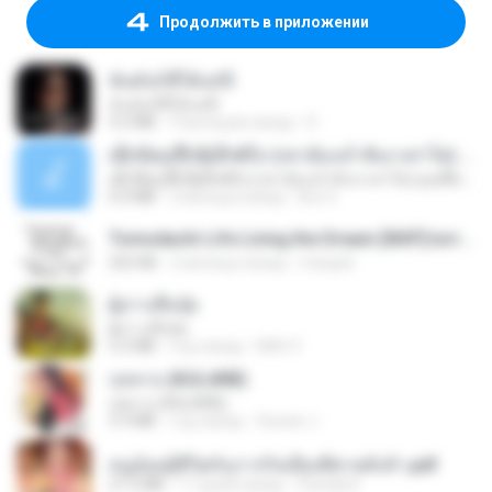
Продолжить в приложении
ฉันมันก็ดีได้แค่นี้
ฉันมันก็ดีได้แค่นี้
4.2 MB
9 месяцев назад
D
ເຊົາຮ້ອງເຖົ້າຊິເອົາທໍ່ໃດ (เซาฮ้องเถ้าสิเอาเท่าใด) ບຸນເກີດ ຫນູຫ່ວງ ft. ໂສພາ ຈຸນທະລາ
ເຊົາຮ້ອງເຖົ້າຊິເອົາທໍ່ໃດ (เซาฮ้องเถ้าสิเอาเท่าใด) ບຸນເກີດ ຫນູຫ່ວງ ft. ໂສພາ ຈຸນທະລາ
6.0 MB
2 месяца назад
But G.
Tomodachi Life Living the Dream [NSP].torrent
252 KB
2 месяца назад
margob
ผู้บ่าวเสื้อปุ๋ย
ผู้บ่าวเสื้อปุ๋ย
5.2 MB
год назад
Mith 9.
กุหลาบ (KULARB)
กุหลาบ (KULARB)
5.9 MB
год назад
Suwan J.
หนูน้อยสู้ชีวิตกับภารกิจเลี้ยงพี่ชายทั้งห้า.pdf
27.2 MB
17 дней назад
Pandarin