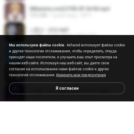
[Witanime.com] DTRD EP 04 HD.mp4
279.0 MB
9 дней назад
DRTY
나훈아 - 영영.mp3
3.5 MB
4 года назад
castor-trot
Мы используем файлы cookie.
4shared использует файлы cookie
신유리) 유두자위 A to Z.mp3
и другие технологии отслеживания, чтобы определить, откуда
256.6 MB
2 года назад
좀비고4인커플 좀.
приходят наши посетители, и улучшить ваш опыт просмотра на
нашем веб-сайте. Используя наш веб-сайт, вы даете свое
согласие на использование нами файлов cookie и других
배금성 - 사랑이 비를 맞아요.mp3
технологий отслеживания.
Изменить мои предпочтения
3.5 MB
4 года назад
castor-trot
Я согласен
임영웅 - 어느 60대 노부부이야기.mp3
4.6 MB
4 года назад
castor-trot
Air Hostess S01 E01.mp4
174.4 MB
3 месяца назад
민호 이.
진성 - 천년을 빌려준다면.mp3