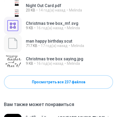
Night Out Card.pdf
20 KB
14 год(а) назад
Melinda
Christmas tree box_mf.svg
9 KB
16 год(а) назад
Melinda
man happy birthday.scut
717 KB
17 год(а) назад
Melinda
Christmas tree box saying.jpg
9 KB
16 год(а) назад
Melinda
Просмотреть все 237 файлов
Вам также может понравиться