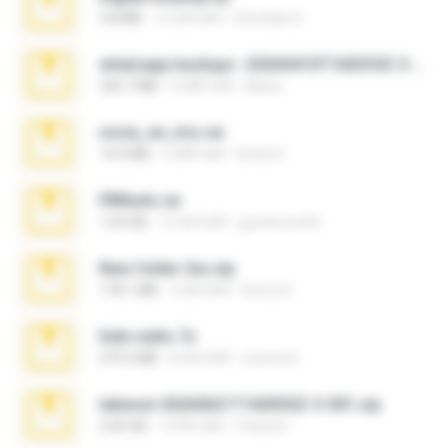
3.8 MB
12 साल पहले
Christian D.
whatsapp backups -20260410T160335Z-3-001.zip
335.7 MB
4 महीने पहले
Maria
novia_en_trio.rar
14.9 MB
5 महीने पहले
Rodri R.
PBNuds.rar
1.04 GB
10 साल पहले
gustavocs64
New folder 2xx.zip
178.1 MB
3 साल पहले
henry N.
hide vedio.7z
379.3 MB
8 साल पहले
munna E.
takeout-20260621T160055Z-3-001.zip
2.00 GB
14 दिन पहले
Thata N.