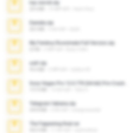
top secret.zip
20.6 MB
10 महीने पहले
Vasni Vhuo
Daniela.zip
28.2 MB
3 साल पहले
ela26
My Femboy Roommate Full Version.zip
62 KB
5 महीने पहले
Beau Collier
ouh!.zip
95.6 MB
2 महीने पहले
vladimir M.
Sony Vegas Pro 12.0.770 (64-bit) Pre-Cracked.zip
137.0 MB
12 साल पहले
Tales S.
Telegram fabiana.zip
244.8 MB
4 साल पहले
yrangravanatal
The Fappening final.rar
302.4 MB
11 साल पहले
raulmedinax