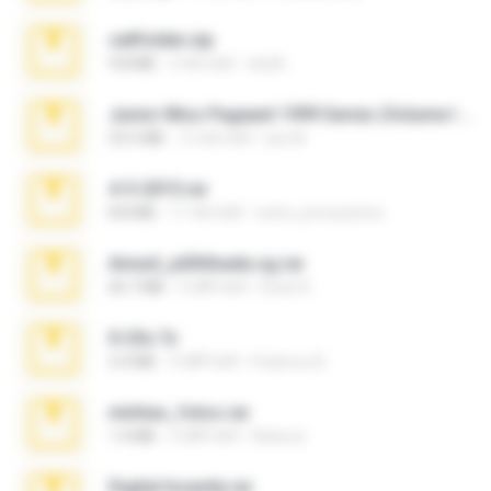
cellfolder.zip
9.8 MB
3 साल पहले
ela26
Junior Miss Pageant 1999 Series (Volume I Part I NC 6).7z
53.5 MB
12 साल पहले
luis M.
4-5-2015.rar
8.8 MB
11 साल पहले
extra_precautions
Anna4_yd3t0nada.sg.rar
60.7 MB
5 महीने पहले
Rodri R.
X-23x.7z
3.4 MB
9 महीने पहले
Federico B.
minhas_fotos.rar
1.4 MB
3 महीने पहले
Rebeca
Digital Insanity.rar