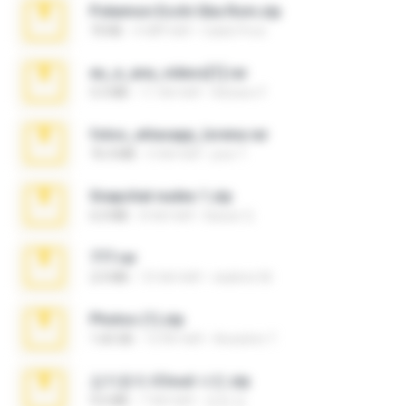
Pokemon Ecchi Gba Rom.zip
70 KB
4 महीने पहले
Caleb Price
eu_e_ana_videos[1].rar
5.5 MB
11 साल पहले
Adriano F.
fotos_whasapp_lorena.rar
76.4 MB
4 साल पहले
jose T.
Snapchat nudes 1.zip
6.0 MB
8 साल पहले
Baixar Q.
777.rar
2.0 MB
10 साल पहले
vladimir M.
Photos (1).zip
1.60 GB
15 दिन पहले
Anacleto T.
김지윤의 iCloud 사진.zip
9.6 MB
7 साल पहले
성경 김.