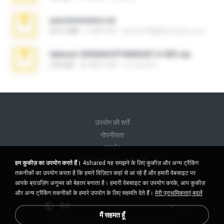
yasminmineira.rar
647.5 MB
2 महीने पहले
letiro5708@fanchatu.com
takeout-20260624T040626Z-6-003.zip
2.00 GB
एक महीना पहले
อรรถพงษ์ บ.
उपयोग की शर्तें
गोपनीयता
समर्थन
मेरी व्यक्तिगत जानकारी न बेचें
हम कुकीज़ का उपयोग करते हैं।
4shared यह समझने के लिए कुकीज़ और अन्य ट्रैकिंग
मेरी व्यक्तिगत जानकारी साझा न करें
तकनीकों का उपयोग करता है कि हमारे विज़िटर कहां से आ रहे हैं और हमारी वेबसाइट पर
आपके ब्राउज़िंग अनुभव को बेहतर बनाता है। हमारी वेबसाइट का उपयोग करके, आप कुकीज़
और अन्य ट्रैकिंग तकनीकों के हमारे उपयोग के लिए सहमति देते हैं।
मेरी प्राथमिकताएं बदलें
हिंदी
मैं सहमत हूँ