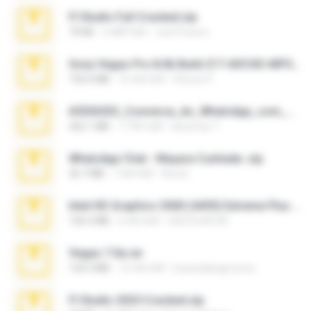
Fl Studio Full Cracked.zip
79 KB
4 महीने पहले
Joel Powers
Sony Vegas Pro 8.0b Build 217-AVCHD-MPG-AC3 FIXED.7z
192.6 MB
16 साल पहले
Steven P.
65536533_Conversa_do_WhatsApp_com_Meu_Esposo.zip
262.1 MB
17 दिन पहले
desomar T.
WhatsApp Chat - Mayara Cunhada .zip
36.7 MB
7 साल पहले
Ana K.
Intel HD Graphics 3000 (4459) Extreme Plus 2.0.zip
126.5 MB
6 साल पहले
nIGHTmAYOR
Vegas 7.0a.rar
120.3 MB
15 साल पहले
boyisadangerzone
Fl Studio 2025 Cracked.zip