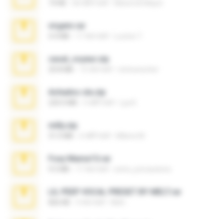
73 KB
एक महीना पहले
Maverick Mayer
virgem.rar
4.4 MB
17 साल पहले
Lucinei 7.
casal_voyeur.zip
20.8 MB
15 साल पहले
netowescher
Achados sla.zip
220.0 MB
5 महीने पहले
Lya K.
milly.zip
31.0 MB
6 महीने पहले
Milene M.
Foxy Mama15.rar
9.5 MB
17 साल पहले
extra_precautions
LIL PEEP VOCAL PRESET BY MELT.rar
826 KB
4 साल पहले
Melt ..