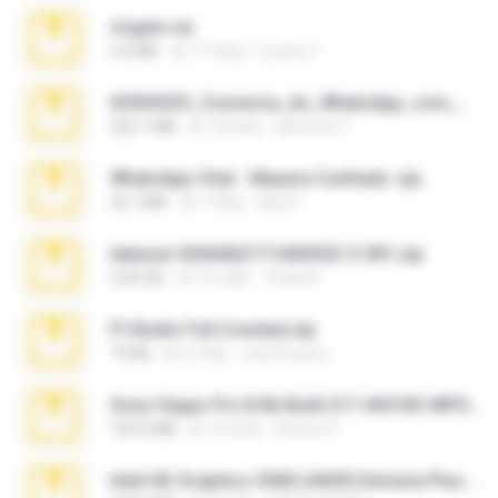
virgem.rar
4.4 MB
約 17 年前
Lucinei 7.
65536533_Conversa_do_WhatsApp_com_Meu_Esposo.zip
262.1 MB
約 18 日前
desomar T.
WhatsApp Chat - Mayara Cunhada .zip
36.7 MB
約 7 年前
Ana K.
takeout-20260621T160055Z-3-001.zip
2.00 GB
約 15 日前
Thata N.
Fl Studio Full Cracked.zip
79 KB
約 4 月前
Joel Powers
Sony Vegas Pro 8.0b Build 217-AVCHD-MPG-AC3 FIXED.7z
192.6 MB
約 16 年前
Steven P.
Intel HD Graphics 3000 (4459) Extreme Plus 2.0.zip