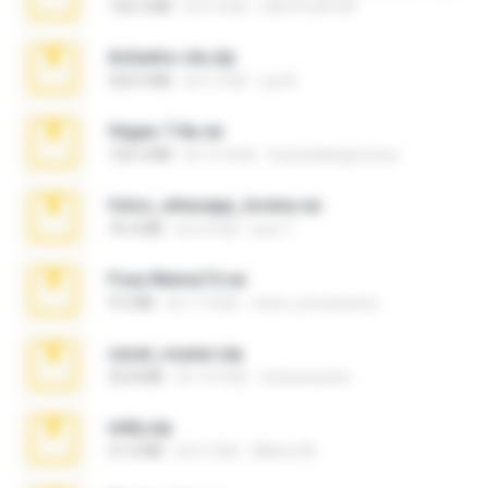
126.5 MB
約 6 年前
nIGHTmAYOR
Achados sla.zip
220.0 MB
約 5 月前
Lya K.
Vegas 7.0a.rar
120.3 MB
約 15 年前
boyisadangerzone
fotos_whasapp_lorena.rar
76.4 MB
約 4 年前
jose T.
Foxy Mama15.rar
9.5 MB
約 17 年前
extra_precautions
casal_voyeur.zip
20.8 MB
約 15 年前
netowescher
milly.zip
31.0 MB
約 6 月前
Milene M.