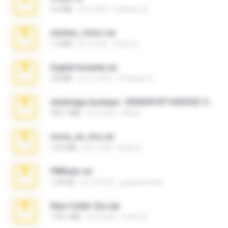
3.4 MB
約 9 月前
Federico B.
minhas_fotos.rar
1.4 MB
約 3 月前
Rebeca
Digital Insanity.rar
3.8 MB
約 12 年前
Christian D.
whatsapp backups -20260410T160335Z-3-001.zip
335.7 MB
約 4 月前
Maria
novia_en_trio.rar
14.9 MB
約 5 月前
Rodri R.
PBNuds.rar
1.04 GB
約 10 年前
gustavocs64
New folder 2xx.zip
178.1 MB
約 3 年前
henry N.