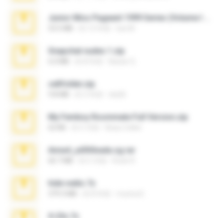
Junior Miss Pageant 1999 Series (Volume I Part I NC 6).7z
53.5 MB
約 12 年前
luis M.
Snapchat nudes 1.zip
6.0 MB
約 8 年前
Baixar Q.
cellfolder.zip
9.8 MB
約 3 年前
ela26
My Femboy Roommate Full Version.zip
62 KB
約 5 月前
Beau Collier
Anna4_yd3t0nada.sg.rar
60.7 MB
約 5 月前
Rodri R.
hide vedio.7z
379.3 MB
約 8 年前
munna E.
X-23x.7z