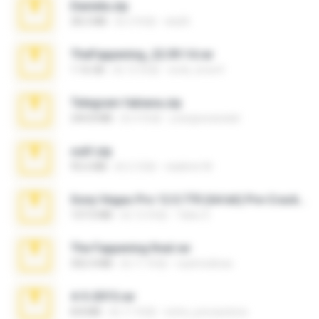
Daniela.zip
28.2 MB
約 3 年前
ela26
TheFappening_22.09.14.rar
1.16 GB
約 12 年前
erick_lover4
Telegram fabiana.zip
244.8 MB
約 4 年前
yrangravanatal
ouh!.zip
95.6 MB
約 2 月前
vladimir M.
Sony Vegas Pro 12.0.770 (64-bit) Pre-Cracked.zip
137.0 MB
約 12 年前
Tales S.
The Fappening final.rar
302.4 MB
約 11 年前
raulmedinax
4-5-2015.rar
8.8 MB
約 11 年前
extra_precautions