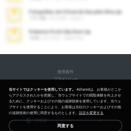
Fotografias em iCloud de Ana julia Silva.zip
174.7 MB
約 3 年前
Luany T.
Pokemon Ecchi Gba Rom.zip
70 KB
約 4 月前
Caleb Price
使用条件
プライバシー
サポート
当サイトではクッキーを使用しています。
4sharedは、お客様がどこか
個人情報を販売しない
らアクセスされたかを把握し、当ウェブサイトでの閲覧体験を向上させ
個人情報を共有しない
るために、クッキーおよびその他の追跡技術を使用しています。当ウェ
ブサイトを使用することにより、お客様は当社のクッキーおよびその他
の追跡技術の使用に同意するものとします。
設定を変更する
日本語
同意する