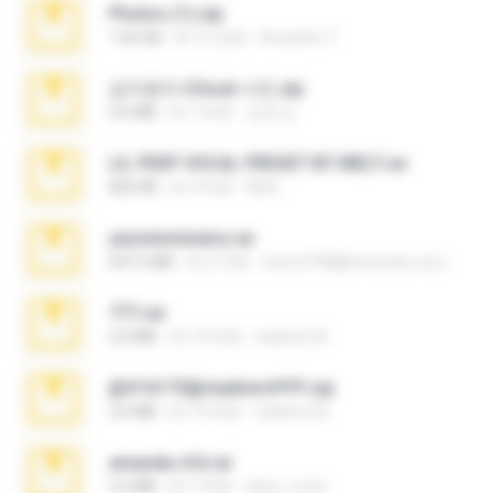
Photos (1).zip
1.60 GB
約 16 日前
Anacleto T.
김지윤의 iCloud 사진.zip
9.6 MB
約 7 年前
성경 김.
LIL PEEP VOCAL PRESET BY MELT.rar
826 KB
約 4 年前
Melt ..
yasminmineira.rar
647.5 MB
約 2 月前
letiro5708@fanchatu.com
777.rar
2.0 MB
約 10 年前
vladimir M.
@#16173@vladimir#!!!!!!.zip
2.6 MB
約 10 年前
vladimir M.
amanda sfd.rar
5.2 MB
約 7 年前
elton_roots