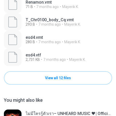
Renamon.vmt
71 B
7 months ago
Mayerik K.
T_Chr0100_body_Cq.vmt
293 B
7 months ago
Mayerik K.
esd4.vmt
280 B
7 months ago
Mayerik K.
esd4.vtf
2,731 KB
7 months ago
Mayerik K.
View all 12 files
You might also like
ไม่มีใครรู้ตัวเรา– UNHEARD MUSIC 🖤| Official Lyric Video | เพลงสู้ชีวิต