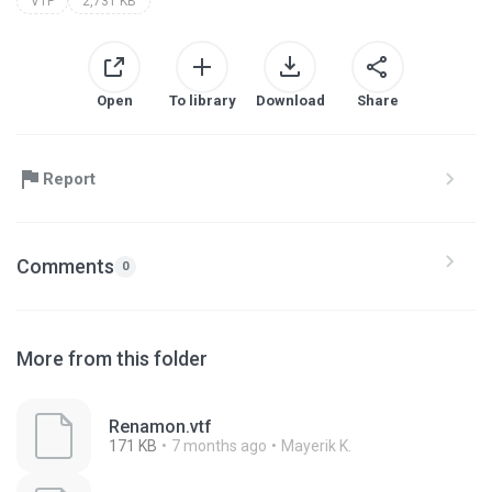
VTF
2,731 KB
Open
To library
Download
Share
Report
Comments
0
More from this folder
Renamon.vtf
171 KB
7 months ago
Mayerik K.