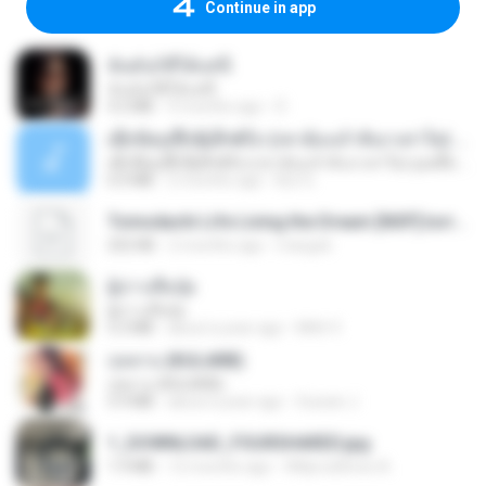
Continue in app
ฉันมันก็ดีได้แค่นี้
ฉันมันก็ดีได้แค่นี้
4.2 MB
9 months ago
D
ເຊົາຮ້ອງເຖົ້າຊິເອົາທໍ່ໃດ (เซาฮ้องเถ้าสิเอาเท่าใด) ບຸນເກີດ ຫນູຫ່ວງ ft. ໂສພາ ຈຸນທະລາ
ເຊົາຮ້ອງເຖົ້າຊິເອົາທໍ່ໃດ (เซาฮ้องเถ้าสิเอาเท่าใด) ບຸນເກີດ ຫນູຫ່ວງ ft. ໂສພາ ຈຸນທະລາ
6.0 MB
2 months ago
But G.
Tomodachi Life Living the Dream [NSP].torrent
252 KB
2 months ago
margob
ผู้บ่าวเสื้อปุ๋ย
ผู้บ่าวเสื้อปุ๋ย
5.2 MB
about a year ago
Mith 9.
กุหลาบ (KULARB)
กุหลาบ (KULARB)
5.9 MB
about a year ago
Suwan J.
1_DOWNLOAD_FOURSHARED.jpg
1.9 MB
12 months ago
Wtlprodthree A.