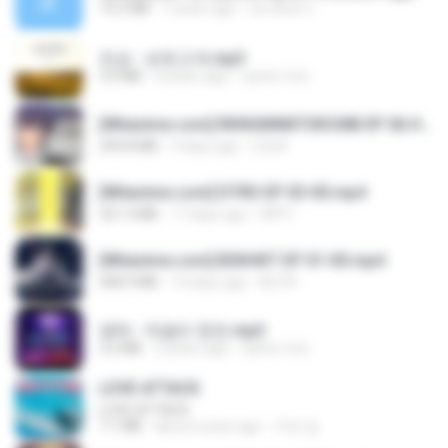
14.2 MB
7 years ago
อมรพันธ์ จ.
진성 - 보릿고개.mp3
3.4 MB
4 years ago
castor-trot
[Witanime.com] RKNGMNNTSRCMB EP 06 HD.mp4
294.8 MB
9 days ago
LOLKI
[Witanime.com] DTRD EP 03 HD.mp4
321.3 MB
17 days ago
DRTY
[Witanime.com] BSKHKT EP 01 HD.mp4
408.9 MB
14 days ago
BLITR
영탁 - 막걸리 한잔.mp3
3.2 MB
3 years ago
castor-trot
LOVE ATTACK
LOVE ATTACK
7.1 MB
about a year ago
지빈 임.