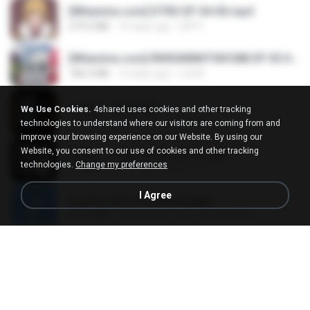
[Witanime.com] DTRD EP 04 HD.mp4
279.0 MB
10 days ago
DRTY
[Witanime.com] RKNGMNNTSRCMB EP 05 HD.mp4
186.0 MB
16 days ago
LOLKI
나훈아 - 영영.mp3
We Use Cookies.
4shared uses cookies and other tracking
3.5 MB
4 years ago
castor-trot
technologies to understand where our visitors are coming from and
improve your browsing experience on our Website. By using our
Website, you consent to our use of cookies and other tracking
배금성 - 사랑이 비를 맞아요.mp3
technologies.
Change my preferences
3.5 MB
4 years ago
castor-trot
I Agree
신유리) 유두자위 A to Z.mp3
256.6 MB
2 years ago
좀비고4인커플 좀.
Air Hostess S01 E01.mp4
174.4 MB
3 months ago
민호 이.
임영웅 - 어느 60대 노부부이야기.mp3
4.6 MB
4 years ago
castor-trot