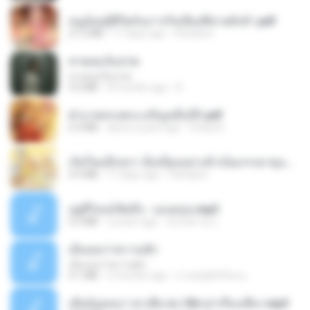
หนูน้อยสู้ชีวิตกับภารกิจเลี้ยงพี่ชายทั้งห้า.pdf
27.2 MB
17 days ago
Pandarin
สายลมเจ็บปวด
สายลมเจ็บปวด
4.0 MB
8 months ago
D
ฝ่าบาททรงพระเจริญหมื่นปี1.pdf
6.4 MB
about a year ago
Orasa K.
เกิดใหม่อีกครา อี๋เหนียงอย่างข้าเป็นภรรยาขุนนาง 1_ST.pdf
4.9 MB
17 days ago
Pandarin
อยู่ที่ไหนก็คิดถึง - เมนทอล.mp3
4.2 MB
2 years ago
มันไม้สาย ม.
เอิ้นเธอว่าความฮัก
เอิ้นเธอว่าความฮัก
4.1 MB
2 months ago
ถามพ่อ&#39;พ ม.
เมียน้อยเหงา พาเสียวค่ะ18+เล่าเรื่องเสียว.mp3