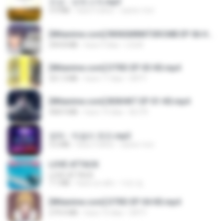
진성 - 보릿고개.mp3
3.4 MB
hace 4 años
castor-trot
[Witanime.com] RKNGMNNTSRCMB EP 06 HD.mp4
294.8 MB
hace 9 días
LOLKI
[Witanime.com] DTRD EP 03 HD.mp4
321.3 MB
hace 17 días
DRTY
[Witanime.com] BSKHKT EP 01 HD.mp4
408.9 MB
hace 14 días
BLITR
영탁 - 막걸리 한잔.mp3
3.2 MB
hace 3 años
castor-trot
LOVE ATTACK
LOVE ATTACK
7.1 MB
hace un año
지빈 임.
[Witanime.com] DTRD EP 04 HD.mp4
279.0 MB
hace 10 días
DRTY