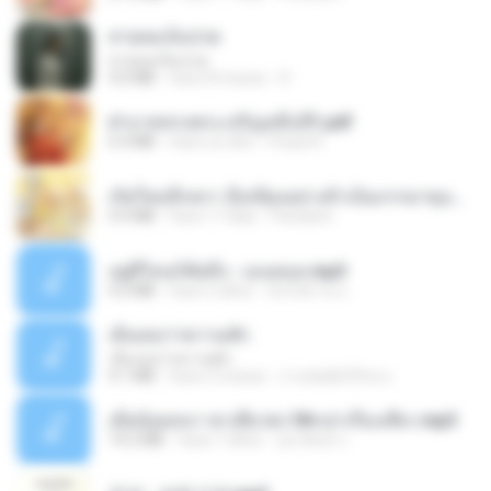
สายลมเจ็บปวด
สายลมเจ็บปวด
4.0 MB
hace 8 meses
D
ฝ่าบาททรงพระเจริญหมื่นปี1.pdf
6.4 MB
hace un año
Orasa K.
เกิดใหม่อีกครา อี๋เหนียงอย่างข้าเป็นภรรยาขุนนาง 1_ST.pdf
4.9 MB
hace 17 días
Pandarin
อยู่ที่ไหนก็คิดถึง - เมนทอล.mp3
4.2 MB
hace 2 años
มันไม้สาย ม.
เอิ้นเธอว่าความฮัก
เอิ้นเธอว่าความฮัก
4.1 MB
hace 2 meses
ถามพ่อ&#39;พ ม.
เมียน้อยเหงา พาเสียวค่ะ18+เล่าเรื่องเสียว.mp3
14.2 MB
hace 7 años
อมรพันธ์ จ.