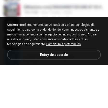
[Witanime.com] RKNGMNNTSRCMB EP 05 HD.mp4
186.0 MB
hace 16 días
LOLKI
나훈아 - 영영.mp3
Usamos cookies.
4shared utiliza cookies y otras tecnologías de
3.5 MB
hace 4 años
castor-trot
seguimiento para comprender de dónde vienen nuestros visitantes y
mejorar su experiencia de navegación en nuestro sitio web. Al usar
nuestro sitio web, usted consiente el uso de cookies y otras
배금성 - 사랑이 비를 맞아요.mp3
tecnologías de seguimiento.
Cambiar mis preferencias
3.5 MB
hace 4 años
castor-trot
Estoy de acuerdo
신유리) 유두자위 A to Z.mp3
256.6 MB
hace 2 años
좀비고4인커플 좀.
Air Hostess S01 E01.mp4
174.4 MB
hace 3 meses
민호 이.
임영웅 - 어느 60대 노부부이야기.mp3
4.6 MB
hace 4 años
castor-trot
[Witanime.com] TSTJWGCDMS EP 05 HD.mp4