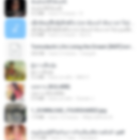
ฉันมันก็ดีได้แค่นี้
ฉันมันก็ดีได้แค่นี้
4.2 MB
hace 9 meses
D
ເຊົາຮ້ອງເຖົ້າຊິເອົາທໍ່ໃດ (เซาฮ้องเถ้าสิเอาเท่าใด) ບຸນເກີດ ຫນູຫ່ວງ ft. ໂສພາ ຈຸນທະລາ
ເຊົາຮ້ອງເຖົ້າຊິເອົາທໍ່ໃດ (เซาฮ้องเถ้าสิเอาเท่าใด) ບຸນເກີດ ຫນູຫ່ວງ ft. ໂສພາ ຈຸນທະລາ
6.0 MB
hace 2 meses
But G.
Tomodachi Life Living the Dream [NSP].torrent
252 KB
hace 2 meses
margob
ผู้บ่าวเสื้อปุ๋ย
ผู้บ่าวเสื้อปุ๋ย
5.2 MB
hace un año
Mith 9.
กุหลาบ (KULARB)
กุหลาบ (KULARB)
5.9 MB
hace un año
Suwan J.
1_DOWNLOAD_FOURSHARED.jpg
1.9 MB
hace 12 meses
Wtlprodthree A.
หนูน้อยสู้ชีวิตกับภารกิจเลี้ยงพี่ชายทั้งห้า.pdf
27.2 MB
hace 17 días
Pandarin