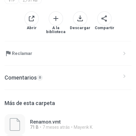
VTF
2,731 KB
Abrir
A la
Descargar
Compartir
biblioteca
Reclamar
Comentarios
0
Más de esta carpeta
Renamon.vmt
71 B
7 meses atrás
Mayerik K.