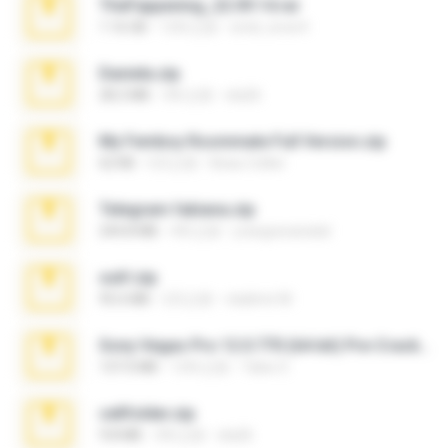
TheFappening_22.09.14.rar
1.16 GB
12年之前
erick_lover4
Daniela.zip
28.2 MB
3年之前
ela26
My Femboy Roommate Full Version.zip
62 KB
5月之前
Beau Collier
Telegram fabiana.zip
244.8 MB
4年之前
yrangravanatal
ouh!.zip
95.6 MB
2月之前
vladimir M.
Sony Vegas Pro 12.0.770 (64-bit) Pre-Cracked.zip
137.0 MB
12年之前
Tales S.
cellfolder.zip
9.8 MB
3年之前
ela26