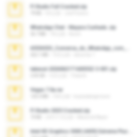
Fl Studio Full Cracked.zip
79 KB
4月之前
Joel Powers
WhatsApp Chat - Mayara Cunhada .zip
36.7 MB
7年之前
Ana K.
65536533_Conversa_do_WhatsApp_com_Meu_Esposo.zip
262.1 MB
15天之前
desomar T.
takeout-20260621T160055Z-3-001.zip
2.00 GB
12天之前
Thata N.
Vegas 7.0a.rar
120.3 MB
15年之前
boyisadangerzone
Fl Studio 2025 Cracked.zip
73 KB
大约1个月之前
Maverick Mayer
Intel HD Graphics 3000 (4459) Extreme Plus 2.0.zip