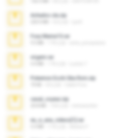
126.5 MB
6年之前
nIGHTmAYOR
Achados sla.zip
220.0 MB
5月之前
Lya K.
Foxy Mama15.rar
9.5 MB
17年之前
extra_precautions
virgem.rar
4.4 MB
17年之前
Lucinei 7.
Pokemon Ecchi Gba Rom.zip
70 KB
4月之前
Caleb Price
casal_voyeur.zip
20.8 MB
15年之前
netowescher
eu_e_ana_videos[1].rar
5.5 MB
11年之前
Adriano F.