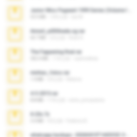
Junior Miss Pageant 1999 Series (Volume I Part I NC 6).7z
53.5 MB
12年之前
luis M.
Anna4_yd3t0nada.sg.rar
60.7 MB
5月之前
Rodri R.
The Fappening final.rar
302.4 MB
11年之前
raulmedinax
minhas_fotos.rar
1.4 MB
2月之前
Rebeca
4-5-2015.rar
8.8 MB
11年之前
extra_precautions
X-23x.7z
3.4 MB
9月之前
Federico B.
whatsapp backups -20260410T160335Z-3-001.zip