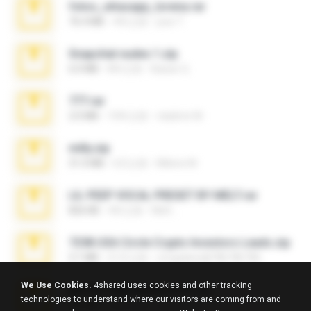
fotos_whasapp_lorena.rar
76.4 MB
4年之前
jose T.
Snapchat nudes 1.zip
6.0 MB
8年之前
Baixar Q.
777.rar
2.0 MB
10年之前
vladimir M.
milly.zip
31.0 MB
6月之前
Milene M.
LIL PEEP VOCAL PRESET BY MELT.rar
826 KB
4年之前
Melt ..
7258 USA Circle Crypto Investors Leads.zip
3.1 MB
21天之前
cmqadeer@786786786
We Use Cookies.
4shared uses cookies and other tracking
@#16173@vladimir#!!!!!!.zip
technologies to understand where our visitors are coming from and
2.6 MB
10年之前
vladimir M.