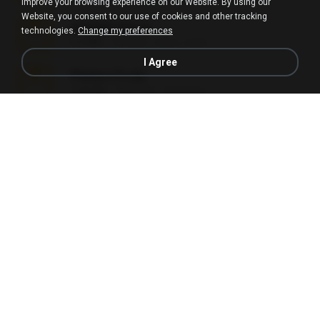
improve your browsing experience on our Website. By using our
Website, you consent to our use of cookies and other tracking
amanda sfd.rar
technologies.
Change my preferences
5.2 MB
7年之前
elton_roots
I Agree
Photos (1).zip
1.60 GB
13天之前
Anacleto T.
L3150.rar
1.3 MB
6月之前
Alex P.
novinha casada1.rar
720 KB
15年之前
fabianointegrado
Reset L1250.rar
2.8 MB
3月之前
Alex P.
Reset L3250.rar
2.8 MB
2月之前
Alex P.
vazada 1.rar