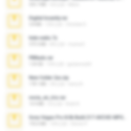
335.7 MB
4月之前
Maria
Digital Insanity.rar
3.8 MB
12年之前
Christian D.
hide vedio.7z
379.3 MB
8年之前
munna E.
PBNuds.rar
1.04 GB
10年之前
gustavocs64
New folder 2xx.zip
178.1 MB
3年之前
henry N.
novia_en_trio.rar
14.9 MB
5月之前
Rodri R.
Sony Vegas Pro 8.0b Build 217-AVCHD-MPG-AC3 FIXED.7z
192.6 MB
16年之前
Steven P.