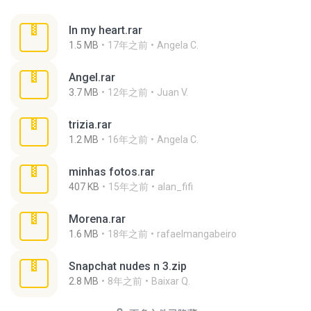
In my heart.rar
1.5 MB
17年之前
Angela C.
Angel.rar
3.7 MB
12年之前
Juan V.
trizia.rar
1.2 MB
16年之前
Angela C.
minhas fotos.rar
407 KB
15年之前
alan_fifi
Morena.rar
1.6 MB
18年之前
rafaelmangabeiro
Snapchat nudes n 3.zip
2.8 MB
8年之前
Baixar Q.