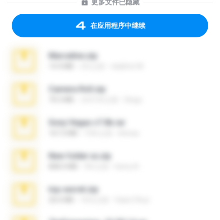
更多文件已隐藏
在应用程序中继续
Marceline.zip
14.4 MB
2月之前
vladimir M.
Camera Roll.zip
70.5 MB
大约1年之前
Diego
Sony Vegas v7.0b.rar
167.2 MB
15年之前
khinao
New folder xx.zip
808.4 MB
3年之前
henry N.
top secret.zip
20.6 MB
10月之前
Vasni Vhuo