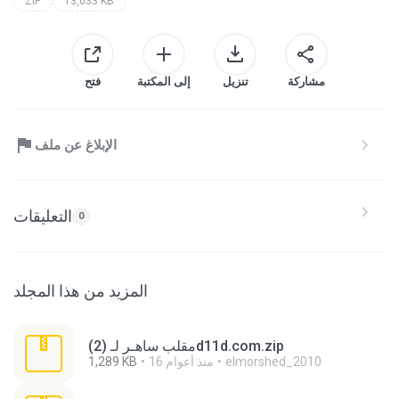
ZIP
13,033 KB
مشاركة
تنزيل
إلى المكتبة
فتح
الإبلاغ عن ملف
التعليقات
0
المزيد من هذا المجلد
(2) مقلب ساهـر لـd11d.com.zip
elmorshed_2010
16 منذ أعوام
1,289 KB