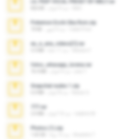
LIL PEEP VOCAL PRESET BY MELT.rar
Melt ..
منذ 4 أعوام
826 KB
Pokemon Ecchi Gba Rom.zip
Caleb Price
منذ 4 أشهر
70 KB
eu_e_ana_videos[1].rar
Adriano F.
منذ 11 عامًا
5.5 MB
fotos_whasapp_lorena.rar
jose T.
منذ 4 أعوام
76.4 MB
Snapchat nudes 1.zip
Baixar Q.
منذ 8 أعوام
6.0 MB
777.rar
vladimir M.
منذ 10 أعوام
2.0 MB
Photos (1).zip
Anacleto T.
منذ 15 يومًا
1.60 GB