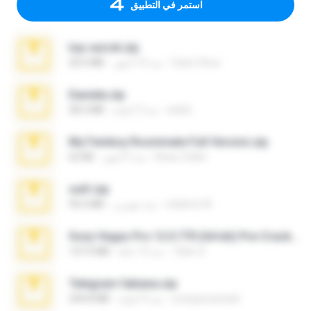
استمر في التطبيق
top secret.zip
Vasni Vhuo
منذ 10 أشهر
20.6 MB
Daniela.zip
ela26
منذ 3 أعوام
28.2 MB
My Femboy Roommate Full Version.zip
Beau Collier
منذ 5 أشهر
62 KB
ouh!.zip
vladimir M.
منذ شهرين
95.6 MB
Sony Vegas Pro 12.0.770 (64-bit) Pre-Cracked.zip
Tales S.
منذ 12 عامًا
137.0 MB
Telegram fabiana.zip
yrangravanatal
منذ 4 أعوام
244.8 MB