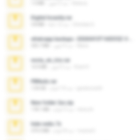
Rebeca
منذ 3 أشهر
1.4 MB
Digital Insanity.rar
Christian D.
منذ 12 عامًا
3.8 MB
whatsapp backups -20260410T160335Z-3-001.zip
Maria
منذ 4 أشهر
335.7 MB
novia_en_trio.rar
Rodri R.
منذ 5 أشهر
14.9 MB
PBNuds.rar
gustavocs64
منذ 10 أعوام
1.04 GB
New folder 2xx.zip
henry N.
منذ 3 أعوام
178.1 MB
hide vedio.7z
munna E.
منذ 8 أعوام
379.3 MB