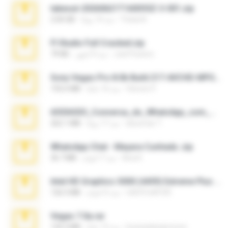
takeout-20260621T160055Z-3-001.zip
Thata N.
منذ 14 يومًا
2.00 GB
Fl Studio Full Cracked.zip
Joel Powers
منذ 4 أشهر
79 KB
Sony Vegas Pro 8.0b Build 217-AVCHD-MPG-AC3 FIXED.7z
Steven P.
منذ 16 عامًا
192.6 MB
65536533_Conversa_do_WhatsApp_com_Meu_Esposo.zip
desomar T.
منذ 17 يومًا
262.1 MB
WhatsApp Chat - Mayara Cunhada .zip
Ana K.
منذ 7 أعوام
36.7 MB
Intel HD Graphics 3000 (4459) Extreme Plus 2.0.zip
nIGHTmAYOR
منذ 6 أعوام
126.5 MB
Vegas 7.0a.rar
boyisadangerzone
منذ 15 عامًا
120.3 MB