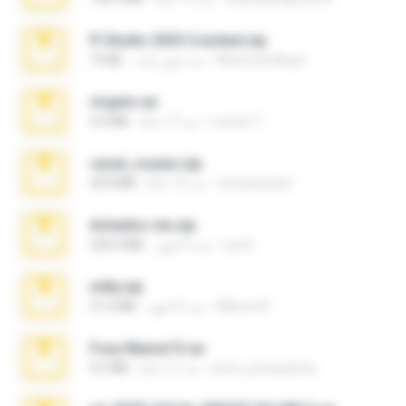
Fl Studio 2025 Cracked.zip
Maverick Mayer
منذ شهر واحد
73 KB
virgem.rar
Lucinei 7.
منذ 17 عامًا
4.4 MB
casal_voyeur.zip
netowescher
منذ 15 عامًا
20.8 MB
Achados sla.zip
Lya K.
منذ 5 أشهر
220.0 MB
milly.zip
Milene M.
منذ 6 أشهر
31.0 MB
Foxy Mama15.rar
extra_precautions
منذ 17 عامًا
9.5 MB