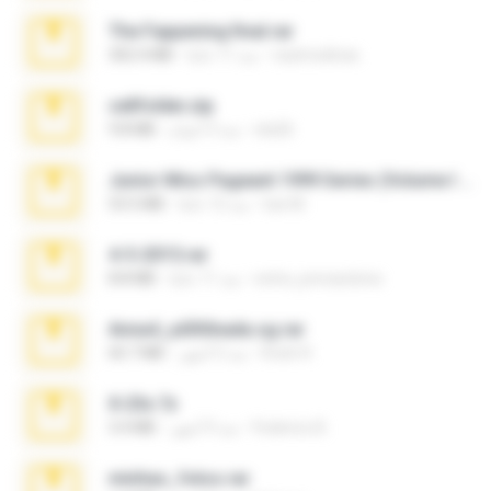
The Fappening final.rar
raulmedinax
منذ 11 عامًا
302.4 MB
cellfolder.zip
ela26
منذ 3 أعوام
9.8 MB
Junior Miss Pageant 1999 Series (Volume I Part I NC 6).7z
luis M.
منذ 12 عامًا
53.5 MB
4-5-2015.rar
extra_precautions
منذ 11 عامًا
8.8 MB
Anna4_yd3t0nada.sg.rar
Rodri R.
منذ 5 أشهر
60.7 MB
X-23x.7z
Federico B.
منذ 9 أشهر
3.4 MB
minhas_fotos.rar