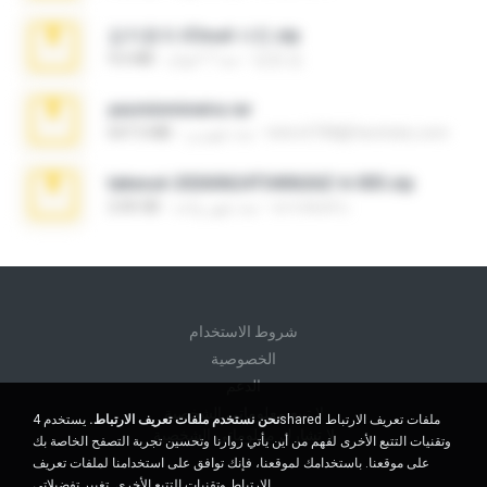
김지윤의 iCloud 사진.zip
성경 김.
منذ 7 أعوام
9.6 MB
yasminmineira.rar
letiro5708@fanchatu.com
منذ شهرين
647.5 MB
takeout-20260624T040626Z-6-003.zip
อรรถพงษ์ บ.
منذ شهر واحد
2.00 GB
شروط الاستخدام
الخصوصية
الدعم
لا تبيع معلوماتي الشخصية
نحن نستخدم ملفات تعريف الارتباط.
يستخدم 4shared ملفات تعريف الارتباط
لا تشارك معلوماتي الشخصية
وتقنيات التتبع الأخرى لفهم من أين يأتي زوارنا وتحسين تجربة التصفح الخاصة بك
على موقعنا. باستخدامك لموقعنا، فإنك توافق على استخدامنا لملفات تعريف
الارتباط وتقنيات التتبع الأخرى.
تغيير تفضيلاتي