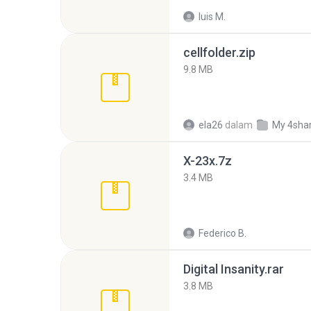
luis M.
cellfolder.zip
9.8 MB
ela26
dalam
My 4sha
X-23x.7z
3.4 MB
Federico B.
Digital Insanity.rar
3.8 MB