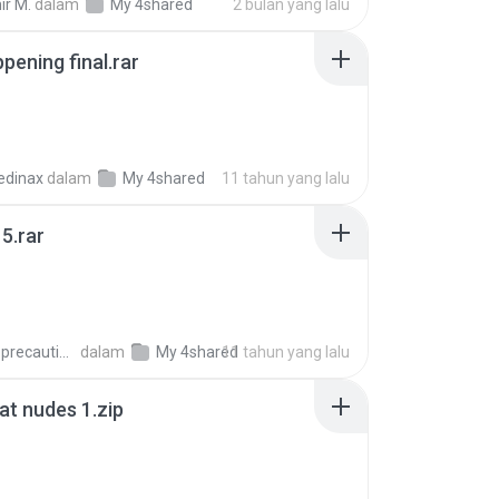
ir M.
dalam
My 4shared
2 bulan yang lalu
pening final.rar
edinax
dalam
My 4shared
11 tahun yang lalu
5.rar
extra_precautions
dalam
My 4shared
11 tahun yang lalu
t nudes 1.zip