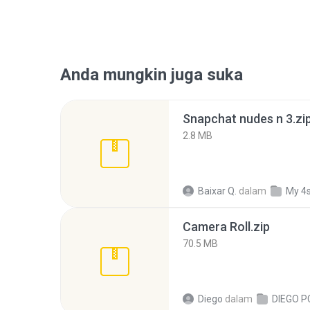
Anda mungkin juga suka
Snapchat nudes n 3.zi
2.8 MB
Baixar Q.
dalam
My 4
Camera Roll.zip
70.5 MB
Diego
dalam
DIEGO P