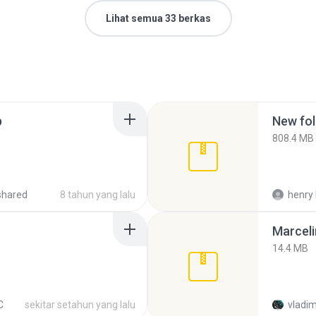
Lihat semua 33 berkas
p
New fol
808.4 MB
shared
8 tahun yang lalu
henry 
Marceli
14.4 MB
C
sekitar setahun yang lalu
vladim