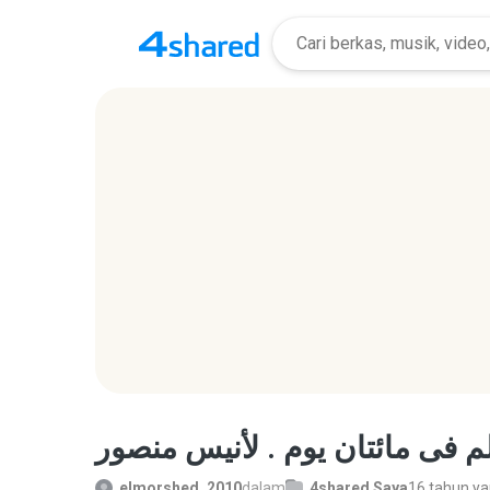
elmorshed_2010
dalam
4shared Saya
16 tahun ya