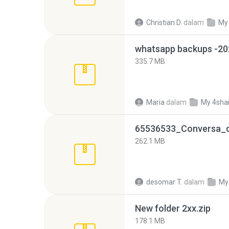
Christian D.
dalam
My
335.7 MB
Maria
dalam
My 4sha
262.1 MB
desomar T.
dalam
My
New folder 2xx.zip
178.1 MB