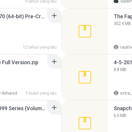
4 tahun yang lalu
vladim
Sony Vegas Pro 12.0.770 (64-bit) Pre-Cracked.zip
The Fap
302.4 MB
12 tahun yang lalu
raulm
ull Version.zip
4-5-201
8.8 MB
 4shared
5 bulan yang lalu
Junior Miss Pageant 1999 Series (Volume I Part I NC 6).7z
Snapcha
6.0 MB