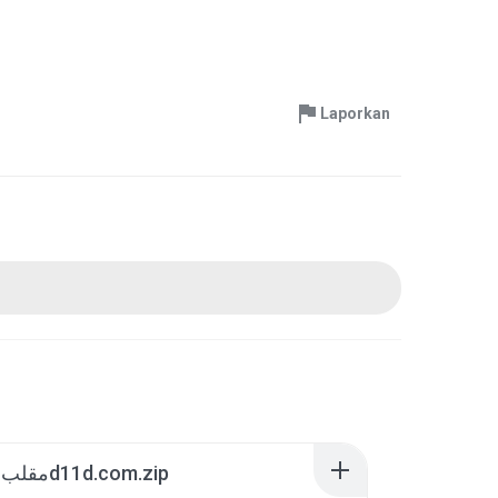
Laporkan
مقلب ساهـر لـd11d.com.zip