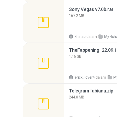
Sony Vegas v7.0b.rar
167.2 MB
khinao
dalam
My 4sh
TheFappening_22.09.1
1.16 GB
erick_lover4
dalam
M
Telegram fabiana.zip
244.8 MB