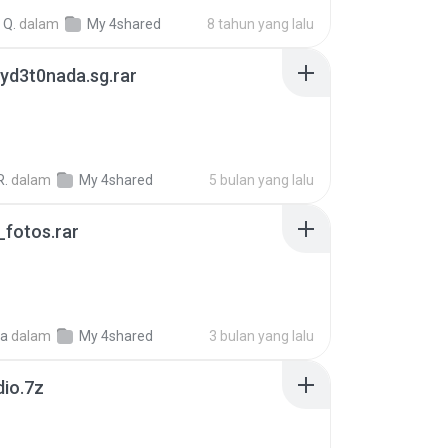
 Q.
dalam
My 4shared
8 tahun yang lalu
yd3t0nada.sg.rar
R.
dalam
My 4shared
5 bulan yang lalu
fotos.rar
a
dalam
My 4shared
3 bulan yang lalu
dio.7z