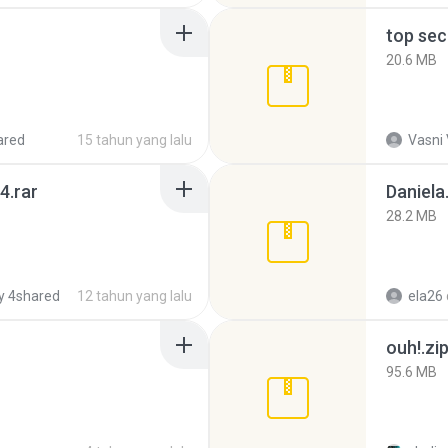
top sec
20.6 MB
ared
15 tahun yang lalu
Vasni
4.rar
Daniela
28.2 MB
y 4shared
12 tahun yang lalu
ela26
ouh!.zi
95.6 MB