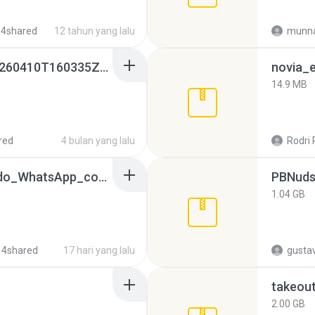
 4shared
12 tahun yang lalu
munna
whatsapp backups -20260410T160335Z-3-001.zip
novia_e
14.9 MB
red
4 bulan yang lalu
Rodri 
65536533_Conversa_do_WhatsApp_com_Meu_Esposo.zip
PBNuds
1.04 GB
 4shared
17 hari yang lalu
gusta
takeou
2.00 GB