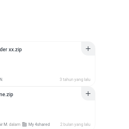
der xx.zip
N.
3 tahun yang lalu
ne.zip
ir M.
dalam
My 4shared
2 bulan yang lalu