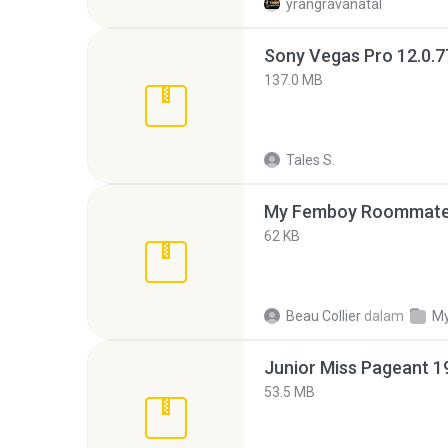
yrangravanatal
137.0 MB
Tales S.
My Femboy Roommate F
62 KB
Beau Collier
dalam
My
53.5 MB