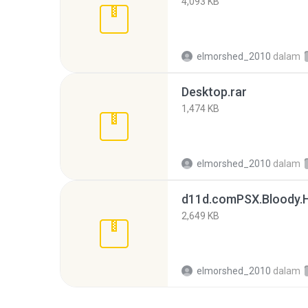
4,093 KB
elmorshed_2010
dalam
Desktop.rar
1,474 KB
elmorshed_2010
dalam
d11d.comPSX.Bloody.He
2,649 KB
elmorshed_2010
dalam