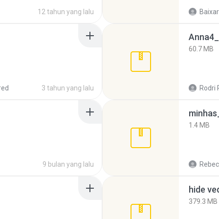
12 tahun yang lalu
Baixar
Anna4_
60.7 MB
red
3 tahun yang lalu
Rodri 
minhas_
1.4 MB
9 bulan yang lalu
Rebec
hide ve
379.3 MB