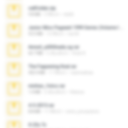
cellfolder.zip
9.8 MB
3 ปีที่แล้ว
ela26
Junior Miss Pageant 1999 Series (Volume I Part I NC 6).7z
53.5 MB
12 ปีที่แล้ว
luis M.
Anna4_yd3t0nada.sg.rar
60.7 MB
5 เดือนที่แล้ว
Rodri R.
The Fappening final.rar
302.4 MB
11 ปีที่แล้ว
raulmedinax
minhas_fotos.rar
1.4 MB
2 เดือนที่แล้ว
Rebeca
4-5-2015.rar
8.8 MB
11 ปีที่แล้ว
extra_precautions
X-23x.7z