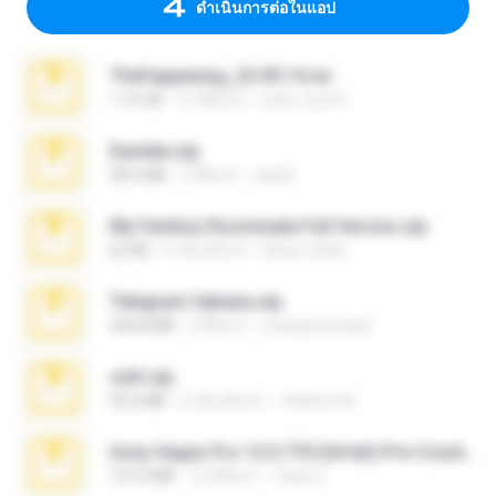
ดำเนินการต่อในแอป
TheFappening_22.09.14.rar
1.16 GB
12 ปีที่แล้ว
erick_lover4
Daniela.zip
28.2 MB
3 ปีที่แล้ว
ela26
My Femboy Roommate Full Version.zip
62 KB
5 เดือนที่แล้ว
Beau Collier
Telegram fabiana.zip
244.8 MB
4 ปีที่แล้ว
yrangravanatal
ouh!.zip
95.6 MB
2 เดือนที่แล้ว
vladimir M.
Sony Vegas Pro 12.0.770 (64-bit) Pre-Cracked.zip
137.0 MB
12 ปีที่แล้ว
Tales S.