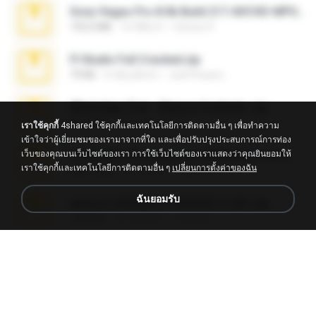
Sony Vegas Pro 8.0b Build 217-AVCHD-MPG-AC3 FIXED.7z
192.6 MB
16 ปีที่แล้ว
Steven P.
Fl Studio Full Cracked.zip
79 KB
4 เดือนที่แล้ว
Joel Powers
WhatsApp Chat - Mayara Cunhada .zip
36.7 MB
7 ปีที่แล้ว
Ana K.
เราใช้คุกกี้
4shared ใช้คุกกี้และเทคโนโลยีการติดตามอื่น ๆ เพื่อทำความ
เข้าใจว่าผู้เยี่ยมชมของเรามาจากที่ใด และเพื่อปรับปรุงประสบการณ์การท่อง
เว็บของคุณบนเว็บไซต์ของเรา การใช้เว็บไซต์ของเราแสดงว่าคุณยินยอมให้
65536533_Conversa_do_WhatsApp_com_Meu_Esposo.zip
เราใช้คุกกี้และเทคโนโลยีการติดตามอื่น ๆ
เปลี่ยนการตั้งค่าของฉัน
262.1 MB
15 วันที่แล้ว
desomar T.
ฉันยอมรับ
takeout-20260621T160055Z-3-001.zip
2.00 GB
12 วันที่แล้ว
Thata N.
Vegas 7.0a.rar
120.3 MB
15 ปีที่แล้ว
boyisadangerzone
Fl Studio 2025 Cracked.zip
73 KB
ประมาณหนึ่งเดือนที่แล้ว
Maverick Mayer