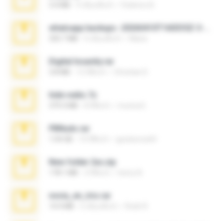
3.4 MB
9 เดือนที่แล้ว
Federico B.
whatsapp backups -20260410T160335Z-3-001.zip
335.7 MB
4 เดือนที่แล้ว
Maria
Digital Insanity.rar
3.8 MB
12 ปีที่แล้ว
Christian D.
hide vedio.7z
379.3 MB
8 ปีที่แล้ว
munna E.
PBNuds.rar
1.04 GB
10 ปีที่แล้ว
gustavocs64
New folder 2xx.zip
178.1 MB
3 ปีที่แล้ว
henry N.
novia_en_trio.rar
14.9 MB
5 เดือนที่แล้ว
Rodri R.