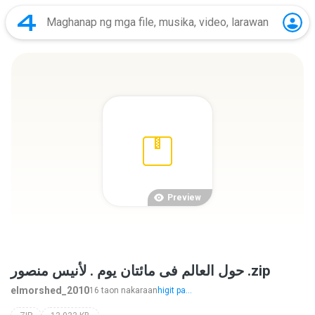
Preview
حول العالم فى مائتان يوم . لأنيس منصور .zip
elmorshed_2010
16 taon nakaraan
higit pa...