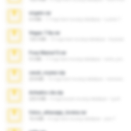
virgem.rar
4.4 MB
17 mga taon na ang nakalipas
Lucinei 7.
Vegas 7.0a.rar
120.3 MB
15 mga taon na ang nakalipas
boyisadangerzone
Foxy Mama15.rar
9.5 MB
17 mga taon na ang nakalipas
extra_precautions
casal_voyeur.zip
20.8 MB
15 mga taon na ang nakalipas
netowescher
Achados sla.zip
220.0 MB
5 mga buwan na ang nakalipas
Lya K.
fotos_whasapp_lorena.rar
76.4 MB
4 mga taon na ang nakalipas
jose T.