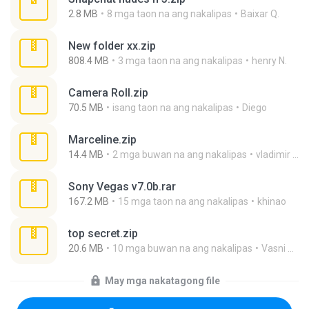
2.8 MB
8 mga taon na ang nakalipas
Baixar Q.
New folder xx.zip
808.4 MB
3 mga taon na ang nakalipas
henry N.
Camera Roll.zip
70.5 MB
isang taon na ang nakalipas
Diego
Marceline.zip
14.4 MB
2 mga buwan na ang nakalipas
vladimir M.
Sony Vegas v7.0b.rar
167.2 MB
15 mga taon na ang nakalipas
khinao
top secret.zip
20.6 MB
10 mga buwan na ang nakalipas
Vasni Vhuo
May mga nakatagong file