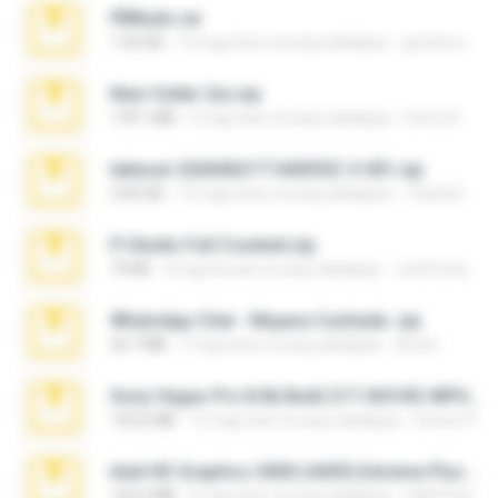
PBNuds.rar
1.04 GB
10 mga taon na ang nakalipas
gustavocs64
New folder 2xx.zip
178.1 MB
3 mga taon na ang nakalipas
henry N.
takeout-20260621T160055Z-3-001.zip
2.00 GB
15 mga araw na ang nakalipas
Thata N.
Fl Studio Full Cracked.zip
79 KB
4 mga buwan na ang nakalipas
Joel Powers
WhatsApp Chat - Mayara Cunhada .zip
36.7 MB
7 mga taon na ang nakalipas
Ana K.
Sony Vegas Pro 8.0b Build 217-AVCHD-MPG-AC3 FIXED.7z
192.6 MB
16 mga taon na ang nakalipas
Steven P.
Intel HD Graphics 3000 (4459) Extreme Plus 2.0.zip
126.5 MB
6 mga taon na ang nakalipas
nIGHTmAYOR