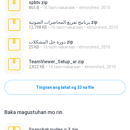
spbtv.zip
865 B
16 taon nakaraan
elmorshed_2010
برنامج تفريغ المحاضرات الصوتية.zip
12,798 KB
16 taon nakaraan
elmorshed_2010
دورة حل المشكلات.zip
25 KB
15 taon nakaraan
elmorshed_2010
TeamViewer_Setup_ar.zip
2,822 KB
16 taon nakaraan
elmorshed_2010
Tingnan ang lahat ng 33 na file
Baka magustuhan mo rin
Snapchat nudes n 3.zip