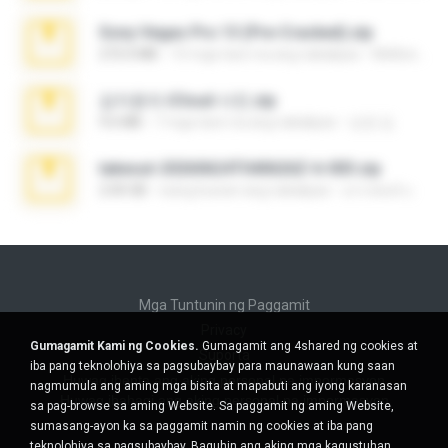
Sony Vegas Pro 13 (Pre-Cracked).zip
272.0 MB
10 mga taon na ang nakalipas
Mellicent D.
김지윤의 iCloud 사진.zip
9.6 MB
7 mga taon na ang nakalipas
성경 김.
takeout-20260624T040626Z-6-003.zip
2.00 GB
isang buwan ang nakalipas
อรรถพงษ์ บ.
Mga Tuntunin ng Paggamit
Privacy
Gumagamit Kami ng Cookies.
Gumagamit ang 4shared ng cookies at
Suporta
iba pang teknolohiya sa pagsubaybay para maunawaan kung saan
Huwag ibenta ang aking personal na impormasyon
nagmumula ang aming mga bisita at mapabuti ang iyong karanasan
Huwag ibahagi ang aking personal na impormasyon
sa pag-browse sa aming Website. Sa paggamit ng aming Website,
sumasang-ayon ka sa paggamit namin ng cookies at iba pang
teknolohiya sa pagsubaybay.
Baguhin ang aking mga kagustuhan