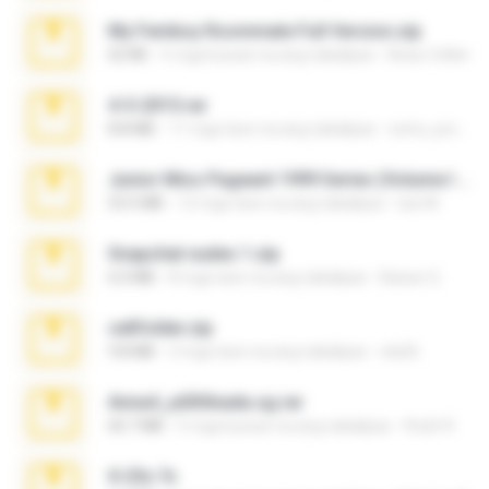
My Femboy Roommate Full Version.zip
62 KB
5 mga buwan na ang nakalipas
Beau Collier
4-5-2015.rar
8.8 MB
11 mga taon na ang nakalipas
extra_precautions
Junior Miss Pageant 1999 Series (Volume I Part I NC 6).7z
53.5 MB
12 mga taon na ang nakalipas
luis M.
Snapchat nudes 1.zip
6.0 MB
8 mga taon na ang nakalipas
Baixar Q.
cellfolder.zip
9.8 MB
3 mga taon na ang nakalipas
ela26
Anna4_yd3t0nada.sg.rar
60.7 MB
5 mga buwan na ang nakalipas
Rodri R.
X-23x.7z