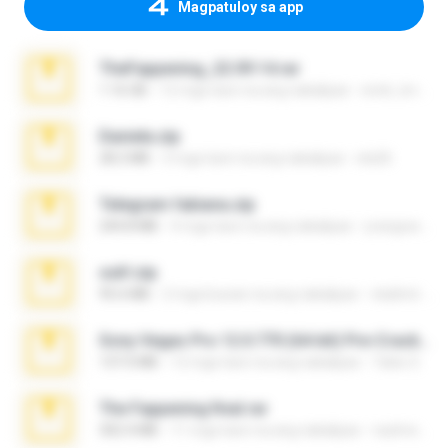
Magpatuloy sa app
TheFappening_22.09.14.rar
1.16 GB
12 mga taon na ang nakalipas
erick_lover4
Daniela.zip
28.2 MB
3 mga taon na ang nakalipas
ela26
Telegram fabiana.zip
244.8 MB
4 mga taon na ang nakalipas
yrangravanatal
ouh!.zip
95.6 MB
2 mga buwan na ang nakalipas
vladimir M.
Sony Vegas Pro 12.0.770 (64-bit) Pre-Cracked.zip
137.0 MB
12 mga taon na ang nakalipas
Tales S.
The Fappening final.rar
302.4 MB
11 mga taon na ang nakalipas
raulmedinax