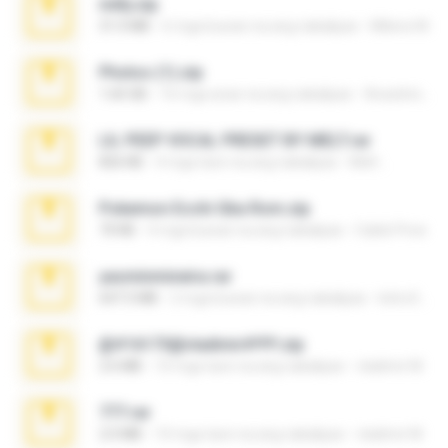
milly.zip
31.0 MB
6 mga buwan na ang nakalipas
Milene M.
Photos (1).zip
1.60 GB
16 mga araw na ang nakalipas
Anacleto T.
LIL PEEP VOCAL PRESET BY MELT.rar
826 KB
4 mga taon na ang nakalipas
Melt ..
Pokemon Ecchi Gba Rom.zip
70 KB
4 mga buwan na ang nakalipas
Caleb Price
yasminmineira.rar
647.5 MB
2 mga buwan na ang nakalipas
letiro5708@fanchatu.com
@#16173@vladimir#!!!!!!.zip
2.6 MB
10 mga taon na ang nakalipas
vladimir M.
777.rar
2.0 MB
10 mga taon na ang nakalipas
vladimir M.