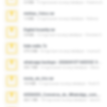
3.4 MB
9 mga buwan na ang nakalipas
Federico B.
minhas_fotos.rar
1.4 MB
3 mga buwan na ang nakalipas
Rebeca
Digital Insanity.rar
3.8 MB
12 mga taon na ang nakalipas
Christian D.
hide vedio.7z
379.3 MB
8 mga taon na ang nakalipas
munna E.
whatsapp backups -20260410T160335Z-3-001.zip
335.7 MB
4 mga buwan na ang nakalipas
Maria
novia_en_trio.rar
14.9 MB
5 mga buwan na ang nakalipas
Rodri R.
65536533_Conversa_do_WhatsApp_com_Meu_Esposo.zip
262.1 MB
18 mga araw na ang nakalipas
desomar T.