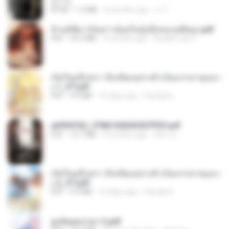
君子生
EPUB
1.3 MB
3 months ago
เจ โ.
ข้ามมิติมาเป็นสาวน้อยในอุ้งมือของอดีตลุง.pdf
PDF
25.4 MB
3 months ago
Reader Lily O.
เกิดใหม่อีกครา อี๋เหนียงอย่างข้าเป็นภรรยาขุนนา
ง 1_ST.pdf
PDF
4.9 MB
15 days ago
Pandarin
a6994762_9786160043507PDF.pdf
PDF
15.7 MB
3 months ago
อริยา ด.
เกิดใหม่อีกครา อี๋เหนียงอย่างข้าเป็นภรรยาขุนนา
ง 2_ST.pdf
PDF
4.9 MB
15 days ago
Pandarin
ฮูหยิuสุดป่วuฯ 2.pdf