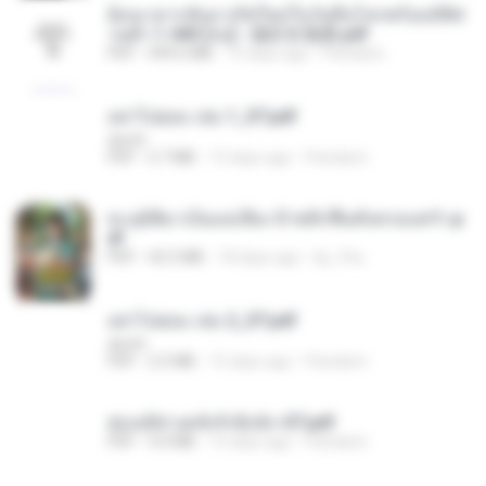
ย้อนเวลากลับมาเกิดใหม่ในวันสิ้นโลกพร้อมมิติส่
วนตัว 1-443 [จบ] - 揍趴长颈鹿.pdf
PDF
499.6 MB
15 days ago
Pandarin
อย่าไปยอม เล่ม 1_ST.pdf
decht
PDF
2.7 MB
15 days ago
Pandarin
ทะลุมิติมาเป็นแม่เลี้ยง ข้าพลิกฟื้นทั้งครอบครัว.p
df
PDF
42.5 MB
18 days ago
kp_fha
อย่าไปยอม เล่ม 2_ST.pdf
decht
PDF
2.5 MB
15 days ago
Pandarin
ฮ่องเต้ช่างคลั่งรักยิ่งนัก-ST.pdf
PDF
9.0 MB
15 days ago
Pandarin