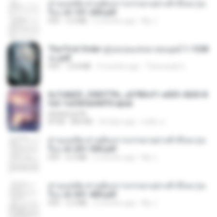
ท่านแม่ทัพ ท่านต้องการภรรยาอย่างข้าถึงจะรุ่งเ
รือง ch 101-200.pdf
PDF
5.4 MB
2 months ago
My J.
The First Order สู่รุ่งอรุณแห่งมวลมนุษย์ 1-1328
จบ.pdf
PDF
72.8 MB
3 months ago
Theerasak G.
6c7c8d33_3f85779c_e3783cf1-e033-4265-8
fe2-1e23b5a9dff0.epub
littlebbear96
EPUB
804 KB
24 days ago
ทอฝัน ม.
ท่านแม่ทัพ ท่านต้องการภรรยาอย่างข้าถึงจะรุ่งเ
รือง ch 201-300.pdf
PDF
6.5 MB
2 months ago
My J.
ท่านแม่ทัพ ท่านต้องการภรรยาอย่างข้าถึงจะรุ่งเ
รือง ch 301-400.pdf
PDF
5.2 MB
2 months ago
My J.