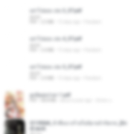
อย่าไปยอม เล่ม 3_ST.pdf
decht
PDF
2.5 MB
15 days ago
Pandarin
อย่าไปยอม เล่ม 4_ST.pdf
decht
PDF
2.4 MB
15 days ago
Pandarin
อย่าไปยอม เล่ม 5_ST.pdf
decht
PDF
2.4 MB
15 days ago
Pandarin
ฮูหยิuสุดป่วuฯ 1.pdf
PDF
68.8 MB
about a year ago
ณิชพน แ.
3f1f85b8_ข้าคือนางร้ายในนิยายจำกัดเรท_[En
d].epub