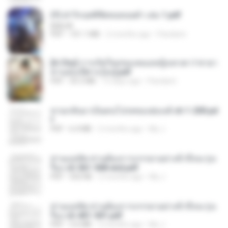
(Y) ฝ่าวิกฤตพิชิตหอคอยดำ เล่ม 1.pdf
BAILIW
PDF
101.1 MB
2 months ago
Pandarin
[A Chu] การเกิดใหม่ของหมอหญิงเทวดา l ชายา
ท่านอ๋องปีศาจ [จบ].pdf
PDF
35.5 MB
15 days ago
Pandarin
หวนกลับมาเป็นคนโปรดของฮ่องเต้ ch 1-200.pd
f
PDF
6.4 MB
2 months ago
My J.
ท่านแม่ทัพ ท่านต้องการภรรยาอย่างข้าถึงจะรุ่งเ
รือง ch 561-568 end.pdf
PDF
502 KB
2 months ago
My J.
ท่านแม่ทัพ ท่านต้องการภรรยาอย่างข้าถึงจะรุ่งเ
รือง ch 401-501.pdf
PDF
3.6 MB
2 months ago
My J.