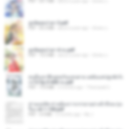
PDF
64.7 MB
about a year ago
ณิชพน แ.
ฮูหยิuสุดป่วuฯ 3.pdf
PDF
65.3 MB
about a year ago
ณิชพน แ.
ฮูหยิuสุดป่วuฯ 4 จบ.pdf
PDF
72.5 MB
about a year ago
ณิชพน แ.
คนอื่นเขาฝึกยุทธกันแทบตาย แต่ฉันแค่ปลูกผักก็เ
ก่งได้ Ep.0-600 จบ.pdf
PDF
19.0 MB
3 months ago
Theerasak G.
ท่านแม่ทัพ ท่านต้องการภรรยาอย่างข้าถึงจะรุ่งเ
รือง ch 1-100.pdf
PDF
4.4 MB
2 months ago
My J.