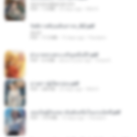
tanmobza@gmail.com
PDF
1.4 MB
24 days ago
Mob K.
รัตติกาลพิรุณสิบสารท_RZ.pdf
decht
PDF
11.5 MB
15 days ago
Pandarin
ฝ่าบาททรงพระเจริญหมื่นปี1.pdf
PDF
6.4 MB
about a year ago
Orasa K.
ม่ายสาวผู้เปียกปอน.pdf
PDF
684 KB
25 days ago
Mob K.
เธอเป็นผู้รับเหมาอันดับหนึ่งในแกแล็คซี่.pdf
PDF
19.9 MB
15 days ago
Pandarin