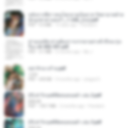
หลังจากพี่สาวคนโตกลายเป็นทาส รัชทายาทตำห
นักบูรพาตาแดงก่ำ_1-242_(จบ).pdf
PDF
9.3 MB
15 days ago
Pandarin
ท่านแม่ทัพ ท่านต้องการภรรยาอย่างข้าถึงจะรุ่งเ
รือง ch 502-551.pdf
PDF
3.1 MB
2 months ago
My J.
หย่ารักนางร้าย.pdf
1234
PDF
692 KB
3 months ago
yingyai S.
(Y) ฝ่าวิกฤตพิชิตหอคอยดำ เล่ม 2.pdf
BAILIW
PDF
109.7 MB
2 months ago
Pandarin
(Y) ฝ่าวิกฤตพิชิตหอคอยดำ เล่ม 3.pdf