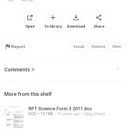
PDF
435 KB
Open
To library
Download
Share
Report
Sexual
Violence
Other
Comments
0
More from this shelf
RPT Science Form 3 2011.doc
DOC
157 KB
15 years ago
Cikgu Diana