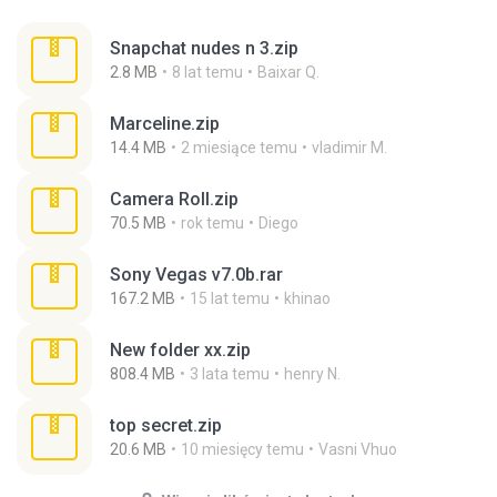
Snapchat nudes n 3.zip
2.8 MB
8 lat temu
Baixar Q.
Marceline.zip
14.4 MB
2 miesiące temu
vladimir M.
Camera Roll.zip
70.5 MB
rok temu
Diego
Sony Vegas v7.0b.rar
167.2 MB
15 lat temu
khinao
New folder xx.zip
808.4 MB
3 lata temu
henry N.
top secret.zip
20.6 MB
10 miesięcy temu
Vasni Vhuo