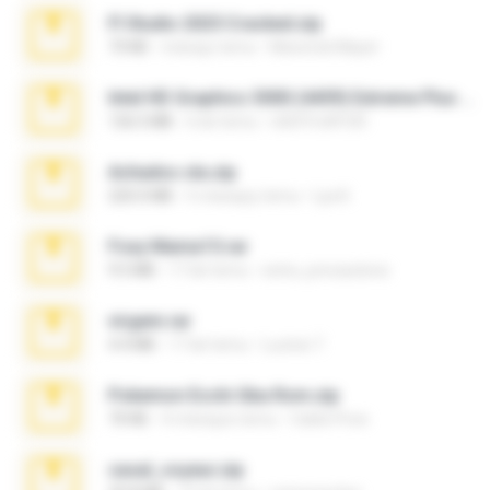
Fl Studio 2025 Cracked.zip
73 KB
miesiąc temu
Maverick Mayer
Intel HD Graphics 3000 (4459) Extreme Plus 2.0.zip
126.5 MB
6 lat temu
nIGHTmAYOR
Achados sla.zip
220.0 MB
5 miesięcy temu
Lya K.
Foxy Mama15.rar
9.5 MB
17 lat temu
extra_precautions
virgem.rar
4.4 MB
17 lat temu
Lucinei 7.
Pokemon Ecchi Gba Rom.zip
70 KB
4 miesiące temu
Caleb Price
casal_voyeur.zip