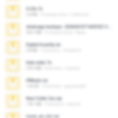
X-23x.7z
3.4 MB
9 miesięcy temu
Federico B.
whatsapp backups -20260410T160335Z-3-001.zip
335.7 MB
4 miesiące temu
Maria
Digital Insanity.rar
3.8 MB
12 lat temu
Christian D.
hide vedio.7z
379.3 MB
8 lat temu
munna E.
PBNuds.rar
1.04 GB
10 lat temu
gustavocs64
New folder 2xx.zip
178.1 MB
3 lata temu
henry N.
novia_en_trio.rar