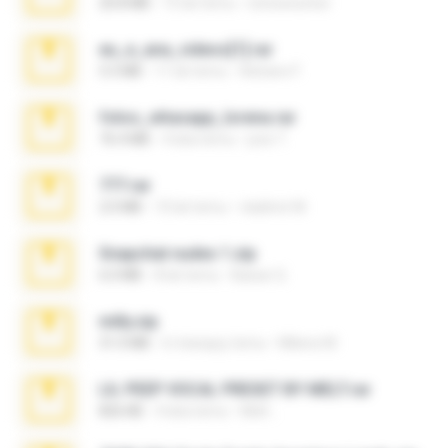
20.8 MB
15 lat temu
netowescher
eu_e_ana_videos[1].rar
5.5 MB
11 lat temu
Adriano F.
fotos_whasapp_lorena.rar
76.4 MB
4 lata temu
jose T.
777.rar
2.0 MB
10 lat temu
vladimir M.
Snapchat nudes 1.zip
6.0 MB
8 lat temu
Baixar Q.
milly.zip
31.0 MB
6 miesięcy temu
Milene M.
LIL PEEP VOCAL PRESET BY MELT.rar
826 KB
4 lata temu
Melt ..