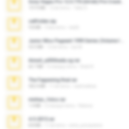
Sony Vegas Pro 12.0.770 (64-bit) Pre-Cracked.zip
137.0 MB
12 lat temu
Tales S.
cellfolder.zip
9.8 MB
3 lata temu
ela26
Junior Miss Pageant 1999 Series (Volume I Part I NC 6).7z
53.5 MB
12 lat temu
luis M.
Anna4_yd3t0nada.sg.rar
60.7 MB
5 miesięcy temu
Rodri R.
The Fappening final.rar
302.4 MB
11 lat temu
raulmedinax
minhas_fotos.rar
1.4 MB
2 miesiące temu
Rebeca
4-5-2015.rar
8.8 MB
11 lat temu
extra_precautions