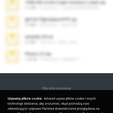
7258 USA Circle Crypto Investors Leads.zip
3.1 MB
21 dni temu
cmqadeer@786786786
@#16173@vladimir#!!!!!!.zip
2.6 MB
10 lat temu
vladimir M.
amanda sfd.rar
5.2 MB
7 lat temu
elton_roots
Photos (1).zip
1.60 GB
14 dni temu
Anacleto T.
Warunki używania
Prywatność
Używamy plików cookie.
4shared używa plików cookie i innych
Wsparcie
technologii śledzenia, aby zrozumieć, skąd pochodzą nasi
Nie sprzedawaj moich danych osobowych
odwiedzający i poprawić Państwa doświadczenie przeglądania na
Nie udostępniaj moich danych osobowych