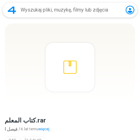
كتاب المعلم.rar
فيصل ا.
16 lat temu
więcej...