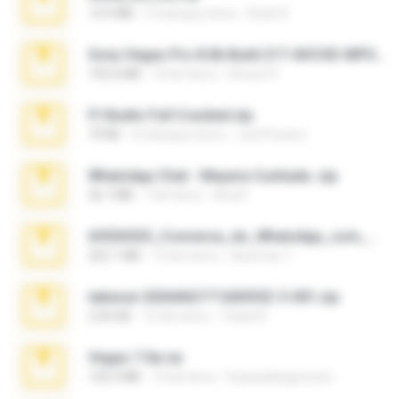
14.9 MB
5 miesięcy temu
Rodri R.
Sony Vegas Pro 8.0b Build 217-AVCHD-MPG-AC3 FIXED.7z
192.6 MB
16 lat temu
Steven P.
Fl Studio Full Cracked.zip
79 KB
4 miesiące temu
Joel Powers
WhatsApp Chat - Mayara Cunhada .zip
36.7 MB
7 lat temu
Ana K.
65536533_Conversa_do_WhatsApp_com_Meu_Esposo.zip
262.1 MB
15 dni temu
desomar T.
takeout-20260621T160055Z-3-001.zip
2.00 GB
12 dni temu
Thata N.
Vegas 7.0a.rar
120.3 MB
15 lat temu
boyisadangerzone