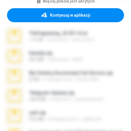
Więcej plików jest ukrytych
Kontynuuj w aplikacji
TheFappening_22.09.14.rar
1.16 GB
12 lat temu
erick_lover4
Daniela.zip
28.2 MB
3 lata temu
ela26
My Femboy Roommate Full Version.zip
62 KB
5 miesięcy temu
Beau Collier
Telegram fabiana.zip
244.8 MB
4 lata temu
yrangravanatal
ouh!.zip
95.6 MB
2 miesiące temu
vladimir M.