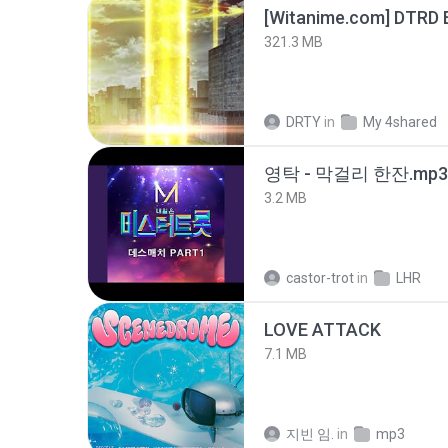
[Witanime.com] DTRD 
321.3 MB
DRTY
in
My 4shared
영탁 - 막걸리 한잔.mp3
3.2 MB
castor-trot
in
LHR
LOVE ATTACK
7.1 MB
지빈 임.
in
mp3