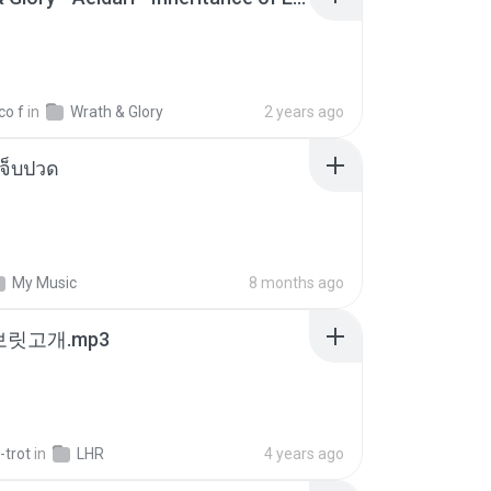
co f
in
Wrath & Glory
2 years ago
จ็บปวด
My Music
8 months ago
 보릿고개.mp3
-trot
in
LHR
4 years ago