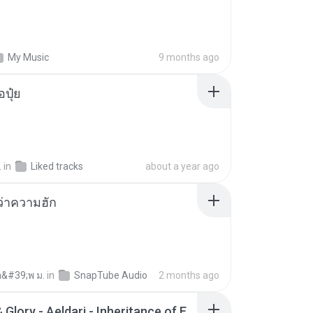
My Music
9 months ago
้อปุ๋ย
.
in
Liked tracks
about a year ago
อว่าความฮัก
อ&#39;พ ม.
in
SnapTube Audio
2 months ago
Wrath & Glory - Aeldari - Inheritance of Embers.pdf