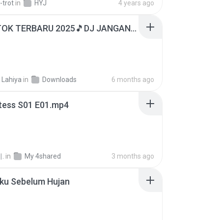
-trot
in
HYJ
4 years ago
DJ TIKTOK TERBARU 2025🎵DJ JANGAN TUNGGU LAMA LAMA NANTI LAMA LAMA 🎵DJ SEDIA AKU SEBELUM HUJAN
 Lahiya
in
Downloads
6 months ago
tess S01 E01.mp4
.
in
My 4shared
3 months ago
Aku Sebelum Hujan