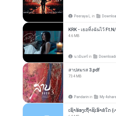
Peeraya L.
in
Downlo
KRK - เธอทิ้งฉันไว้ Ft.N
4.6 MB
นวมินทร์
in
Download
สาปสมรส 3.pdf
73.4 MB
Pandarin
in
My 4shar