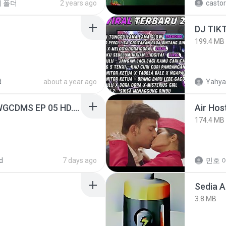
새 폴더
2 years ago
castor
199.4 MB
d
about a year ago
Yahya
[Witanime.com] TSTJWGCDMS EP 05 HD.mp4
Air Hos
174.4 MB
d
7 days ago
민호 이
Sedia 
3.8 MB