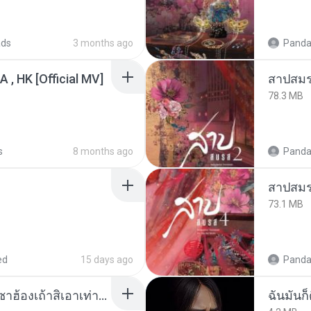
ads
3 months ago
Panda
/A , HK [Official MV]
สาปสมร
78.3 MB
s
8 months ago
Panda
สาปสมร
73.1 MB
ed
15 days ago
Panda
ເຊົາຮ້ອງເຖົ້າຊິເອົາທໍ່ໃດ (เซาฮ้องเถ้าสิเอาเท่าใด) ບຸນເກີດ ຫນູຫ່ວງ ft. ໂສພາ ຈຸນທະລາ
ฉันมันก็ด