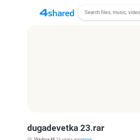
dugadevetka 23.rar
Vladica M.
16 years ago
more...