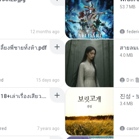
53.7 MB
12 months ago
federi
ลี้ยงพี่ชายทั้งห้า.pdf
สายลมเ
4.0 MB
ed
15 days ago
D
in
เมียน้อยเหงา พาเสียวค่ะ18+เล่าเรื่องเสียว.mp3
진성 -
3.4 MB
red
7 years ago
castor