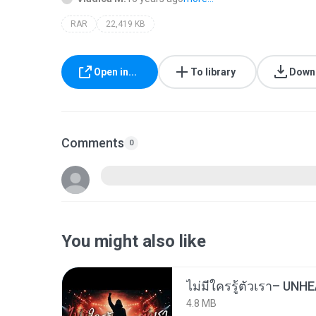
RAR
22,419 KB
Open in...
To library
Down
Comments
0
You might also like
4.8 MB