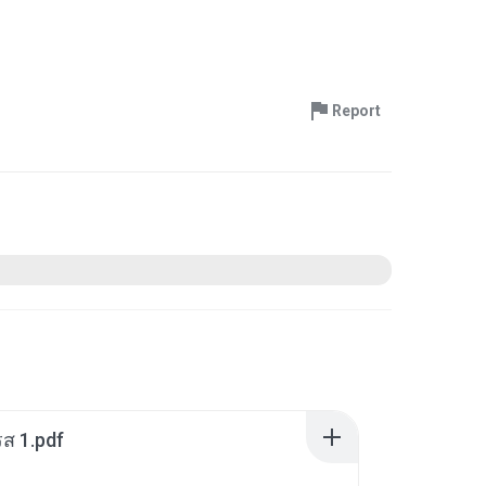
Report
ส 1.pdf