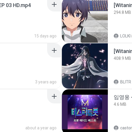
EP 03 HD.mp4
294.8 MB
15 days ago
LOLKI
[Witan
408.9 MB
3 years ago
BLITR
임영웅 
4.6 MB
about a year ago
castor