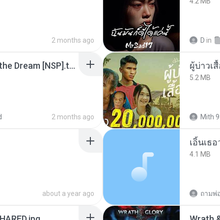
4.2 MB
2 months ago
D
in
Tomodachi Life Living the Dream [NSP].torrent
ผู้บ่าวเสื
5.2 MB
d
2 months ago
Mith 9
เอิ้นเธ
4.1 MB
about a year ago
ถามพ่
ARED.jpg