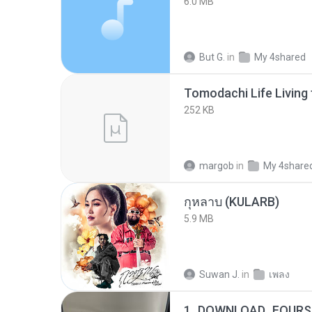
6.0 MB
But G.
in
My 4shared
252 KB
margob
in
My 4share
กุหลาบ (KULARB)
5.9 MB
Suwan J.
in
เพลง
1_DOWNLOAD_FOURSH