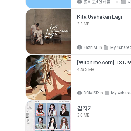
좀비고4인커플 좀.
in
Kita Usahakan Lagi
3.3 MB
Fazri M.
in
My 4share
423.2 MB
DOMISR
in
My 4share
갑자기
3.0 MB