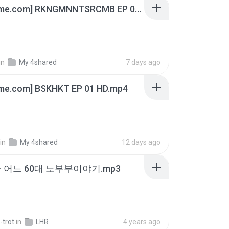
[Witanime.com] RKNGMNNTSRCMB EP 06 HD.mp4
in
My 4shared
7 days ago
ime.com] BSKHKT EP 01 HD.mp4
in
My 4shared
12 days ago
- 어느 60대 노부부이야기.mp3
-trot
in
LHR
4 years ago