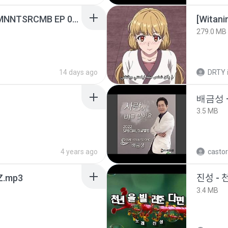
[Witanime.com] RKNGMNNTSRCMB EP 05 HD.mp4
[Witan
279.0 MB
14 days ago
DRTY
배금성 
3.5 MB
4 years ago
castor
.mp3
진성 - 
3.4 MB