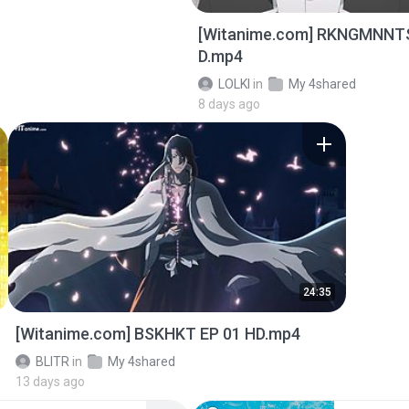
[Witanime.com] RKNGMNNT
D.mp4
LOLKI
in
My 4shared
8 days ago
24:35
[Witanime.com] BSKHKT EP 01 HD.mp4
BLITR
in
My 4shared
13 days ago