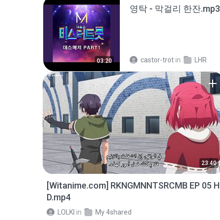
영탁 - 막걸리 한잔.mp3
castor-trot
in
LHR
03:20
23:40
[Witanime.com] RKNGMNNTSRCMB EP 05 H
D.mp4
LOLKI
in
My 4shared