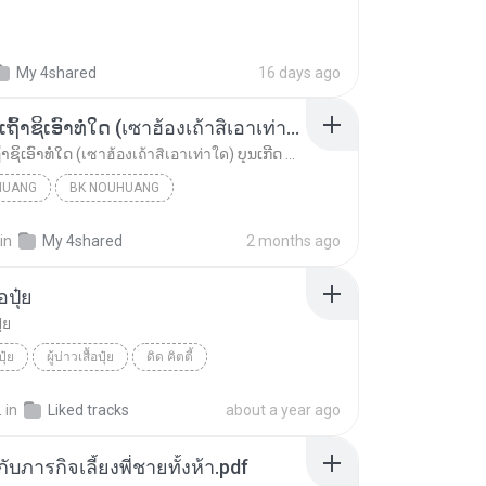
My 4shared
16 days ago
ເຊົາຮ້ອງເຖົ້າຊິເອົາທໍ່ໃດ (เซาฮ้องเถ้าสิเอาเท่าใด) ບຸນເກີດ ຫນູຫ່ວງ ft. ໂສພາ ຈຸນທະລາ
ເຊົາຮ້ອງເຖົ້າຊິເອົາທໍ່ໃດ (เซาฮ้องเถ้าสิเอาเท่าใด) ບຸນເກີດ ຫນູຫ່ວງ ft. ໂສພາ ຈຸນທະລາ
HUANG
BK NOUHUANG
ເຊົາຮ້ອງເຖົ້າຊິເອົາທໍ່ໃດ (เซาฮ้องเถ้าสิเอาเท่าใด)...
in
My 4shared
2 months ago
้อปุ๋ย
ุ๋ย
ปุ๋ย
ผู้บ่าวเสื้อปุ๋ย
ดิด คิตตี้
.
in
Liked tracks
about a year ago
ตกับภารกิจเลี้ยงพี่ชายทั้งห้า.pdf