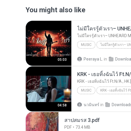
You might also like
MUSIC
UNHEARD MUSIC 🖤
Musi
Peeraya L.
in
Downlo
05:03
ไม่มีใครรู้ตัวเรา– UNHEARD MUSIC 🖤| Official Lyri...
KRK - เธอทิ้งฉันไว้ Ft.N
KRK - เธอทิ้งฉันไว้ Ft.N/A , HK 
MUSIC
KRK Music
Music
นวมินทร์
in
Download
04:58
สาปสมรส 3.pdf
PDF
73.4 MB