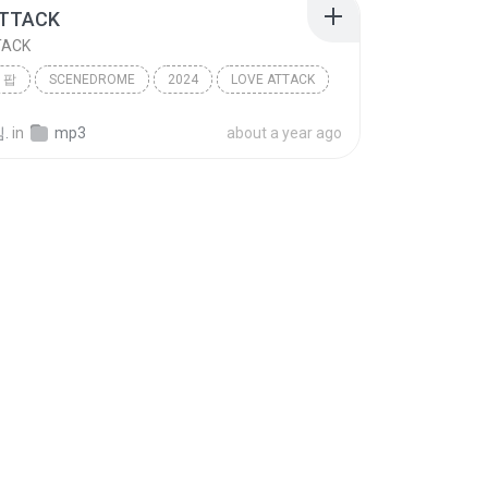
ATTACK
TACK
 팝
SCENEDROME
2024
LOVE ATTACK
 팝
RESCENE (리센느)
.
in
mp3
about a year ago