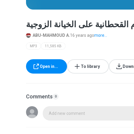
ABU-MAHMOUD A.
16 years ago
more...
MP3
11,585 KB
Open in...
To library
Down
Comments
0
Add new comment