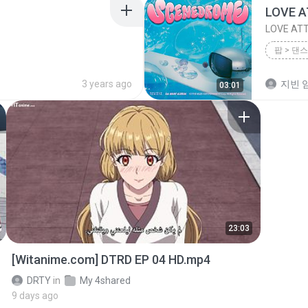
LOVE 
LOVE AT
팝 > 댄스
팝 > 댄스
3 years ago
지빈 임
03:01
23:03
[Witanime.com] DTRD EP 04 HD.mp4
DRTY
in
My 4shared
9 days ago