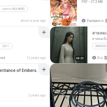
PDF
27.2 MB
กุหลาบ (KULARB)
aran
about a year ago
Pandarin
in
สายลมเ
สายลมเจ็
2011
SINGER
Hmong S
red
12 years ago
D
in
04:23
SINGER
heritance of Embers.
2 years ago