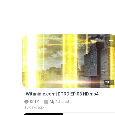
23:03
[Witanime.com] DTRD EP 03 HD.mp4
DRTY
in
My 4shared
16 days ago