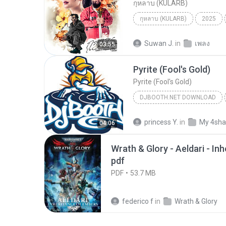
กุหลาบ (KULARB)
กุหลาบ (KULARB)
2025
F.HERO Ft. ก้านตอง ทุ่งเงิน x S
Suwan J.
in
เพลง
03:55
Pyrite (Fool's Gold)
Pyrite (Fool's Gold)
DJBOOTH.NET DOWNLOAD
princess Y.
in
My 4sha
04:06
Wrath & Glory - Aeldari - In
pdf
PDF
53.7 MB
federico f
in
Wrath & Glory